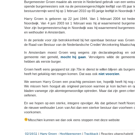
Burgemeester Groen maakte als eerste in Nederland gebruik van een wetswij
opende burgemeesters ook na de pensioengerechtigde leeftijd van 65 jaar t
bestuurstermijn werd hij op 1 februari 2010 op 65-jarige leeftijd in Noordwij
Harry Groen is geboren op 22 juni 1944. Van 1 februari 2004 tot hede
Noordwijk. Van 4 juni 2003 tot 1 februari was hij al waarnemend burgem
Voor zijn burgemeesterschap in Noordwijk was hij waarnemend burgemeest
en wethouder in Amsterdam.
In de periode voor zijn betrokkenheid bij het openbaar bestuur was Groen
de Raad van Bestuur van de Nederlandsche Crediet Verzekering Maatschap
In Amsterdam moest Groen weg wegens zijn declaratiegedrag en ook
gemeente niet gemeld,
mocht hij gaan
. Vervolgens wilde de gemeent
hebben als eerste burger.
Groen heeft eens geopperd tot zijn 70e in dienst te willen blijven als burge
heeft het gelukkig niet mogen komen. Dat was ook
niet voorzien
.
We wensen Harry Groen een prachtig pensioen toe, hopelijk heeft hij nog e
We missen hem hooguit als origineel persoon warmee je kon lachen en op d
bladen vanwege zijn alomtegenwoordige optreden. Maar dat zijn geen criteri
oefenen.
En we hopen op een sterke, integere opvolger. Als dat gebeurt heeft Noor
de nieuwe wethouder Leon van Ast dan een sterker bestuur dan voorheen 
voorkomen.
Misschien kunnen we dan ook eens stoppen met deze website
v
02/16/11
|
Harry Groen
-
Hoofdpersonen
|
Trackback
|
Reacties uitgeschakeld