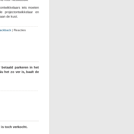
tontwikkelaars iets moeten
 projectontwikkelaar en
 aan de kust.
rackback
|
Reacties
 betaald parkeren in het
 het zo ver is, baalt de
d
en
is toch verkocht.