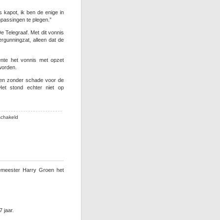
 kapot, ik ben de enige in
anpassingen te plegen.”
e Telegraaf. Met dit vonnis
rgunningzat, alleen dat de
ente het vonnis met opzet
worden.
den zonder schade voor de
et stond echter niet op
voor
schakeld
Gemeente
onderuit
door
benadeling
hoteleigenaar
emeester Harry Groen het
 jaar.