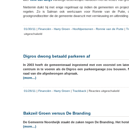
Niettemin duikt hij met enige regelmaat op indien de gemeenten en projec
regelen. Zo is Salman ook werkzaam voor Ronnie van de Putte, de
grootgrondbezitter die de gemeente dwarszit met vernieuwing en uitbreiding
01/30/11
|
Financiën
-
Harry Groen
-
Hoofdpersonen
-
Ronnie van de Putte
|
T
voor
uitgeschakeld
Oorlogje
tussen
CDA
en
Digros dwong betaald parkeren af
projectontwikkelaar
In 2003 heeft de gemeenteraad ingestemd met een voorstel om later
centrum in te voeren als de Digros een parkeergarage zou bouwen. Nu
raad van die afgedwongen afspraak.
(more…)
voor
01/26/11
|
Financiën
-
Harry Groen
|
Trackback
|
Reacties uitgeschakeld
Digros
dwong
betaal
parker
Bakzeil Groen versus De Branding
af
De Gemeente Noordwijk staakt de zaken tegen De Branding. Het hotel 
(more…)