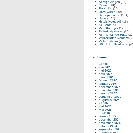
Aardige dingen
(28)
Cultuur
(18)
Financiën
(30)
Harry Groen
(30)
Hoofdpersonen
(154)
Horeca
(32)
Hotels Noordwijk
(16)
Kuuroord
(9)
Paul Brandjes
(17)
Politiek algemeen
(65)
Ronnie van de Putte
(22
Verkiezingen Noordwijk
(
Victor Salman
(2)
Wilhelmina Boulevard
(45
archieven
juli 2026
juni 2026
mei 2026
april 2026
maart 2026
februari 2026
januari 2026
december 2025
november 2025
oktober 2025
september 2025
augustus 2025
juli 2025
juni 2025
mei 2025
april 2025
januari 2025
december 2024
november 2024
oktober 2024
september 2024
augustus 2024