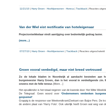
11/21/10
|
Harry Groen
-
Hoofdpersonen
-
Horeca
|
Trackback
|
Reacties uitge
Van der Wiel eist rectificatie van hoteleigenaar
Projectontwikkelaar vindt aantijging over bedenkelijk gedrag laster.
(more…)
v
07/27/10
|
Harry Groen
-
Hoofdpersonen
|
Trackback
|
Reacties uitgeschakeld
V
d
W
e
Groen vooral verdedigd, maar niet breed vertrouwd
r
v
Zo de lokale bladen in Noordwijk al aandacht besteden aan het 
h
burgemeester Harry Groen, dan is het vooral in verdedigende zin. M
oneens met de felle teneur.
[More…]
Het opvallendst is het totaal negeren van de kwestie door Het Witte Weekbla
De Telegraaf. Geen woord over
‘Ondernemers verdenken burgeme
gesjoemel’
.
Grappig is de response van Weekendkrant/Zeekant van Buijze Pers. De kra
de andere plaat van ‘Harry Foto’. Ook uiterlijk heeft Groen wat weg van d