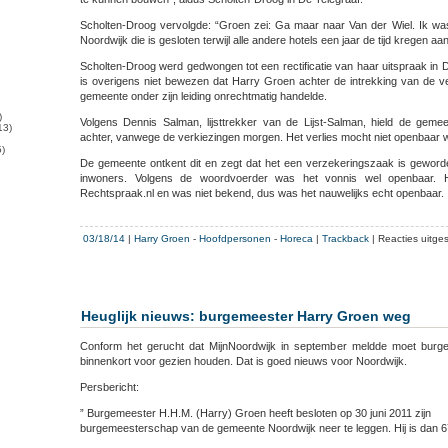
Scholten-Droog vervolgde: “Groen zei: Ga maar naar Van der Wiel. Ik was
Noordwijk die is gesloten terwijl alle andere hotels een jaar de tijd kregen a
Scholten-Droog werd gedwongen tot een rectificatie van haar uitspraak in D
is overigens niet bewezen dat Harry Groen achter de intrekking van de ve
gemeente onder zijn leiding onrechtmatig handelde.
)
Volgens Dennis Salman, lijsttrekker van de Lijst-Salman, hield de geme
13)
achter, vanwege de verkiezingen morgen. Het verlies mocht niet openbaar 
)
De gemeente ontkent dit en zegt dat het een verzekeringszaak is gewor
inwoners. Volgens de woordvoerder was het vonnis wel openbaar. H
Rechtspraak.nl en was niet bekend, dus was het nauwelijks echt openbaar.
03/18/14
|
Harry Groen
-
Hoofdpersonen
-
Horeca
|
Trackback
|
Reacties uitge
Heuglijk nieuws: burgemeester Harry Groen weg
Conform het gerucht dat MijnNoordwijk in september meldde moet burg
binnenkort voor gezien houden. Dat is goed nieuws voor Noordwijk.
Persbericht:
” Burgemeester H.H.M. (Harry) Groen heeft besloten op 30 juni 2011 zijn
burgemeesterschap van de gemeente Noordwijk neer te leggen. Hij is dan 67