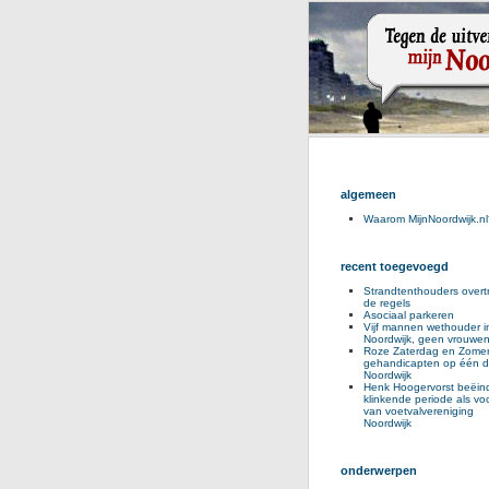
algemeen
Waarom MijnNoordwijk.nl
recent toegevoegd
Strandtenthouders overt
de regels
Asociaal parkeren
Vijf mannen wethouder i
Noordwijk, geen vrouwe
Roze Zaterdag en Zomer
gehandicapten op één d
Noordwijk
Henk Hoogervorst beëind
klinkende periode als voo
van voetvalvereniging
Noordwijk
onderwerpen