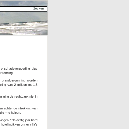
uro schadevergoeding plus
 Branding.
 brandvergunning worden
ing van 2 miljoen tot 1,6
 ging de rechtbank niet in
n achter de intrekking van
je – te helpen.
wingen. “Na dertig jaar hard
otel inpikken om er villa’s