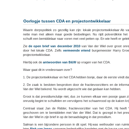
H
n
b
H
Oorlogje tussen CDA en projectontwikkelaar
G
w
Waarin dorpspolitiek zo gezellig kan zijn: lokale projectontwikkelaar Ab v
nette man met alleen maar goede bedoelingen. Nu rijdt potverdikkie he
schuift een bemiddelaar naar voren met veel petten op. En wie heeft er gele
Zie
de open brief van december 2010
van Van der Wiel over groot onr
door het lokale CDA. Zelfs
vermeende vriend
burgemeester Harry Groen
projectontwikkelaar.
Hierbij ook de
antwoorden van B&W
op vragen van het CDA.
Waar gaat dit in vredesnaam over?
1. De projectontwikkelaar en het CDA hebben bonje, daar de eerste vindt da
2. De zaak is besloten besproken door de fractievoorzitters en de informat
Van der Wiel bekend. Nu wordt uitgezocht wie dat gedaan kan hebben.
Groot is dat presidiumclubje niet, dus ze kunnen elkaar een poosje gaan zit
onrustig begint te schuifelen en vervolgens het schaamrood op de kaken krij
Centraal staat Jan de Ridder, fractievoorzitter van het CDA. Hij heeft
geschoven om te bemiddelen met Van der Wiel. Dat is gezegd in het pres
Van der Wiel in zijn brief in op de beraadslaging in dat presidium.
Salman is een bijzondere persoon in dit spel. Hij was wethouder van ruimt
later
flink van langs
vanwege bedenkelijke handelen met de keuze van gro