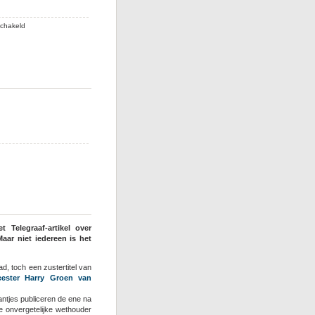
voor
schakeld
Bakzeil
Groen
versus
De
Branding
oor
an
er
iel
ist
ectificatie
an
Telegraaf-artikel over
oteleigenaar
aar niet iedereen is het
d, toch een zustertitel van
ester Harry Groen van
ntjes publiceren de ene na
e onvergetelijke wethouder