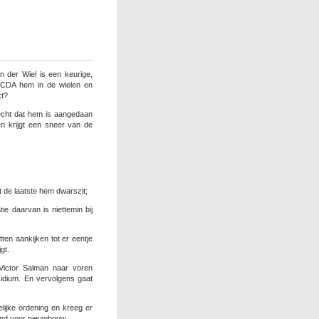
euglijk
ieuws:
urgemeester
arry
roen
eg
an der Wiel is een keurige,
t CDA hem in de wielen en
kt?
echt dat hem is aangedaan
 krijgt een sneer van de
t de laatste hem dwarszit;
ie daarvan is niettemin bij
ten aankijken tot er eentje
gt.
 Victor Salman naar voren
idium. En vervolgens gaat
elijke ordening en kreeg er
nd voor nieuwbouw.