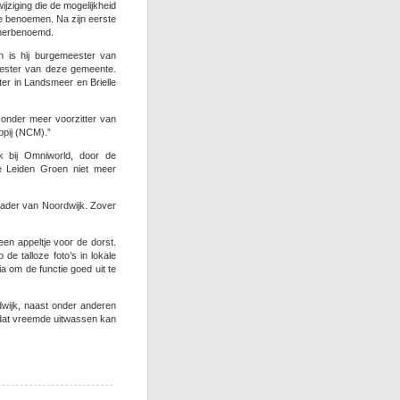
ziging die de mogelijkheid
e benoemen. Na zijn eerste
k herbenoemd.
n is hij burgemeester van
eester van deze gemeente.
er in Landsmeer en Brielle
 onder meer voorzitter van
pij (NCM).”
 bij Omniworld, door de
e Leiden Groen niet meer
rvader van Noordwijk. Zover
en appeltje voor de dorst.
e talloze foto’s in lokale
a om de functie goed uit te
dwijk, naast onder anderen
dat vreemde uitwassen kan
oor