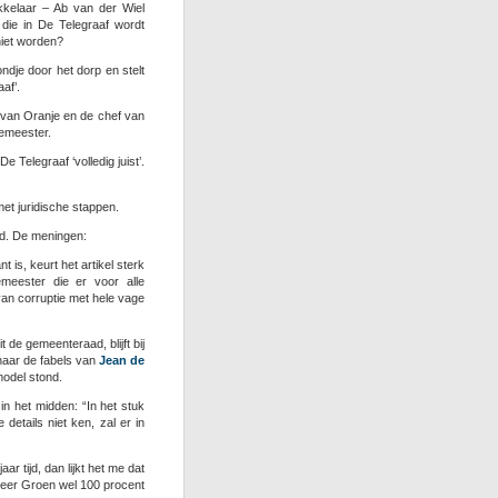
kkelaar – Ab van der Wiel
 die in De Telegraaf wordt
niet worden?
ndje door het dorp en stelt
af’.
 van Oranje en de chef van
gemeester.
 Telegraaf ‘volledig juist’.
met juridische stappen.
jd. De meningen:
is, keurt het artikel sterk
emeester die er voor alle
an corruptie met hele vage
de gemeenteraad, blijft bij
t naar de fabels van
Jean de
odel stond.
n het midden: “In het stuk
etails niet ken, zal er in
 tijd, dan lijkt het me dat
 heer Groen wel 100 procent