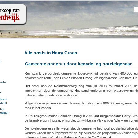
Alle posts in Harry Groen
?
Gemeente onderuit door benadeling hoteleigenaar
Rechtbank veroordeelt gemeente Noordwijk tot betaling van 400.000 e
onkosten en rente, aan Lenie Scholten-Droog, ex-eigenaresse van hotel De
reden
Het hotel aan de Rembrandtweg zag van juli 2008 tot maart 2009 de
ingetrokken door de gemeente. Het pand onderging een waardeverminder
n
miljoen, aldus taxaties en biedingen.
n
feest
ag in
Volgens de eigenaresse was de waarde daling zelfs 900.000 euro, maar daar
mee in het vonnis.
igt
rzitter
In De Telegraaf stelde Scholten-Droog in 2010 dat burgemeester Harry Groe
de brandvergunning zat, om projectontwikkelaar Ab van der Wiel – een vriend
De hoteleigenaresse liet weten dat de gemeente het hotel tot sluiting wilde d
werken wilden de burgemeester en zijn vriendje de projectontwikkelaar mijn h
te kunnen bouwen”, aldus Scholten-Droog in De Telegraaf.