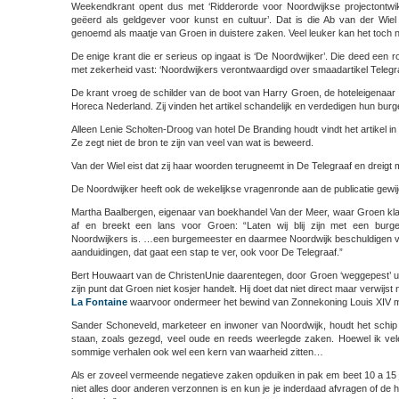
Weekendkrant opent dus met ‘Ridderorde voor Noordwijkse projectontwi
geëerd als geldgever voor kunst en cultuur’. Dat is die Ab van der Wiel
genoemd als maatje van Groen in duistere zaken. Veel leuker kan het toch 
De enige krant die er serieus op ingaat is ‘De Noordwijker’. Die deed een ro
met zekerheid vast: ‘Noordwijkers verontwaardigd over smaadartikel Telegra
De krant vroeg de schilder van de boot van Harry Groen, de hoteleigenaar
Horeca Nederland. Zij vinden het artikel schandelijk en verdedigen hun bur
Alleen Lenie Scholten-Droog van hotel De Branding houdt vindt het artikel in De
Ze zegt niet de bron te zijn van veel van wat is beweerd.
Van der Wiel eist dat zij haar woorden terugneemt in De Telegraaf en dreigt 
De Noordwijker heeft ook de wekelijkse vragenronde aan de publicatie gewi
Martha Baalbergen, eigenaar van boekhandel Van der Meer, waar Groen klant 
af en breekt een lans voor Groen: “Laten wij blij zijn met een burg
Noordwijkers is. …een burgemeester en daarmee Noordwijk beschuldigen v
aanduidingen, dat gaat een stap te ver, ook voor De Telegraaf.”
Bert Houwaart van de ChristenUnie daarentegen, door Groen ‘weggepest’ uit 
zijn punt dat Groen niet kosjer handelt. Hij doet dat niet direct maar verwijs
La Fontaine
waarvoor ondermeer het bewind van Zonnekoning Louis XIV m
Sander Schoneveld, marketeer en inwoner van Noordwijk, houdt het schip i
staan, zoals gezegd, veel oude en reeds weerlegde zaken. Hoewel ik vele d
sommige verhalen ook wel een kern van waarheid zitten…
Als er zoveel vermeende negatieve zaken opduiken in pak em beet 10 a 15 jaar
niet alles door anderen verzonnen is en kun je je inderdaad afvragen of de