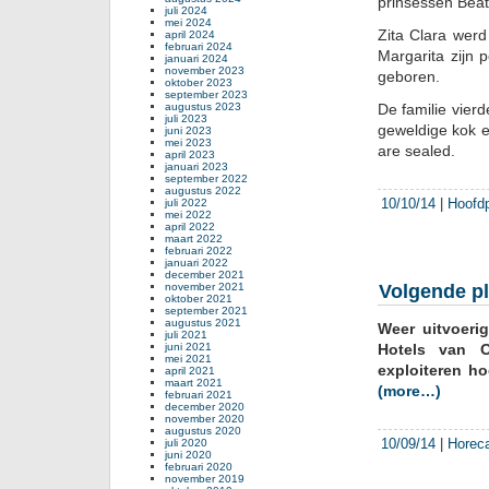
prinsessen Beatr
juli 2024
mei 2024
Zita Clara werd
april 2024
februari 2024
Margarita zijn 
januari 2024
november 2023
geboren.
oktober 2023
september 2023
augustus 2023
De familie vierd
juli 2023
geweldige kok e
juni 2023
mei 2023
are sealed.
april 2023
januari 2023
september 2022
augustus 2022
10/10/14
|
Hoofd
juli 2022
mei 2022
april 2022
maart 2022
februari 2022
januari 2022
december 2021
november 2021
Volgende pl
oktober 2021
september 2021
augustus 2021
Weer uitvoeri
juli 2021
juni 2021
Hotels van O
mei 2021
exploiteren h
april 2021
maart 2021
(more…)
februari 2021
december 2020
november 2020
augustus 2020
10/09/14
|
Horec
juli 2020
juni 2020
februari 2020
november 2019