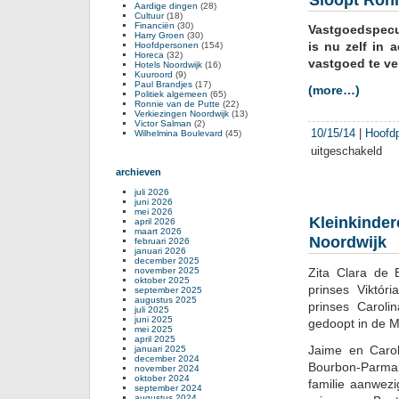
Aardige dingen
(28)
Cultuur
(18)
Financiën
(30)
Vastgoedspecul
Harry Groen
(30)
is nu zelf in 
Hoofdpersonen
(154)
Horeca
(32)
vastgoed te ve
Hotels Noordwijk
(16)
Kuuroord
(9)
Paul Brandjes
(17)
(more…)
Politiek algemeen
(65)
Ronnie van de Putte
(22)
Verkiezingen Noordwijk
(13)
Victor Salman
(2)
10/15/14
|
Hoofd
Wilhelmina Boulevard
(45)
uitgeschakeld
voor
Sloo
archieven
Ron
juli 2026
van
juni 2026
de
mei 2026
Kleinkinder
april 2026
Putt
maart 2026
Noordwijk
zich
februari 2026
januari 2026
nu
december 2025
november 2025
Zita Clara de 
zelf
oktober 2025
prinses Viktór
september 2025
augustus 2025
prinses Caroli
juli 2025
juni 2025
gedoopt in de M
mei 2025
april 2025
Jaime en Carol
januari 2025
december 2024
Bourbon-Parma. 
november 2024
oktober 2024
familie aanwezi
september 2024
augustus 2024