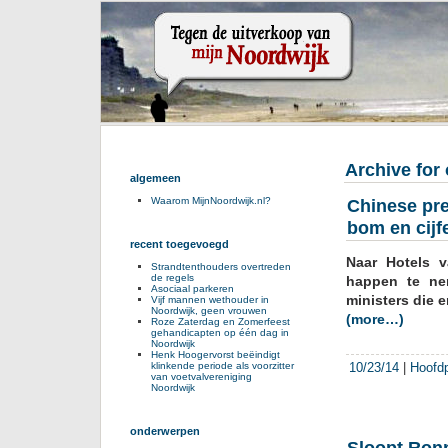
Archive for
algemeen
Waarom MijnNoordwijk.nl?
Chinese pre
bom en cijf
recent toegevoegd
Naar Hotels 
Strandtenthouders overtreden
de regels
happen te ne
Asociaal parkeren
ministers die 
Vijf mannen wethouder in
Noordwijk, geen vrouwen
(more…)
Roze Zaterdag en Zomerfeest
gehandicapten op één dag in
Noordwijk
Henk Hoogervorst beëindigt
10/23/14
|
Hoofd
klinkende periode als voorzitter
van voetvalvereniging
Noordwijk
onderwerpen
Sloopt Ronn