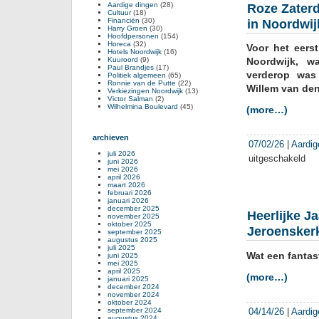
Aardige dingen
(28)
Roze Zater
Cultuur
(18)
Financiën
(30)
in Noordwij
Harry Groen
(30)
Hoofdpersonen
(154)
Horeca
(32)
Voor het eers
Hotels Noordwijk
(16)
Kuuroord
(9)
Noordwijk, w
Paul Brandjes
(17)
verderop was 
Politiek algemeen
(65)
Ronnie van de Putte
(22)
Willem van den
Verkiezingen Noordwijk
(13)
Victor Salman
(2)
Wilhelmina Boulevard
(45)
(more…)
archieven
07/02/26
|
Aardig
juli 2026
uitgeschakeld
voor
juni 2026
mei 2026
Roz
april 2026
Zat
maart 2026
februari 2026
en
januari 2026
Zom
december 2025
Heerlijke Ja
november 2025
geh
oktober 2025
Jeroensker
op
september 2025
augustus 2025
één
juli 2025
Wat een fantas
dag
juni 2025
mei 2025
in
april 2025
(more…)
Noor
januari 2025
december 2024
november 2024
oktober 2024
september 2024
04/14/26
|
Aardig
augustus 2024