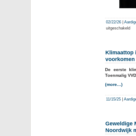
02/22/26
|
Aardig
uitgeschakeld
voor
Schi
Hon
zan
in
Klimaattop 
Oud
voorkomen
Jer
De eerste kli
Toenmalig VVD-
(more…)
11/15/25
|
Aardig
Geweldige M
Noordwijk 