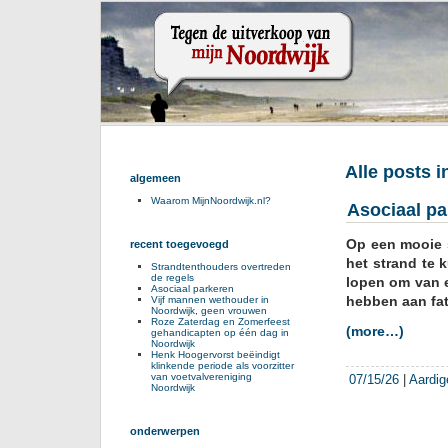
Alle posts 
algemeen
Waarom MijnNoordwijk.nl?
Asociaal pa
Op een mooie 
recent toegevoegd
het strand te 
Strandtenthouders overtreden
de regels
lopen om van e
Asociaal parkeren
hebben aan fat
Vijf mannen wethouder in
Noordwijk, geen vrouwen
Roze Zaterdag en Zomerfeest
(more…)
gehandicapten op één dag in
Noordwijk
Henk Hoogervorst beëindigt
klinkende periode als voorzitter
van voetvalvereniging
07/15/26
|
Aardig
Noordwijk
onderwerpen