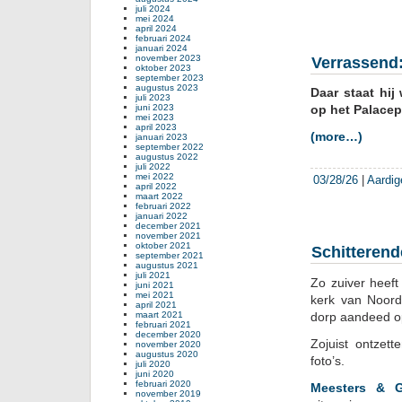
juli 2024
mei 2024
april 2024
februari 2024
januari 2024
november 2023
Verrassend:
oktober 2023
september 2023
augustus 2023
Daar staat hij
juli 2023
juni 2023
op het Palacep
mei 2023
april 2023
(more…)
januari 2023
september 2022
augustus 2022
juli 2022
mei 2022
03/28/26
|
Aardig
april 2022
maart 2022
februari 2022
januari 2022
december 2021
november 2021
oktober 2021
Schitteren
september 2021
augustus 2021
juli 2021
Zo zuiver heef
juni 2021
mei 2021
kerk van Noord
april 2021
maart 2021
dorp aandeed o
februari 2021
december 2020
Zojuist ontzet
november 2020
augustus 2020
foto’s.
juli 2020
juni 2020
februari 2020
Meesters & G
november 2019