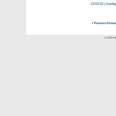
12/02/24
|
Aardig
« Previous Entrie
© 2005 Mi