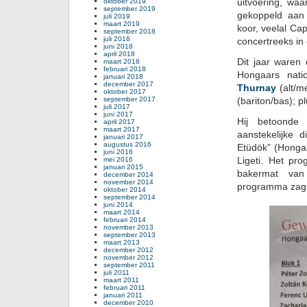
uitvoering, wa
oktober 2019
september 2019
gekoppeld aan 
juli 2019
maart 2019
koor, veelal Ca
september 2018
juli 2018
concertreeks in
juni 2018
april 2018
Dit jaar waren
maart 2018
februari 2018
Hongaars nati
januari 2018
december 2017
Thurnay
(alt/m
oktober 2017
september 2017
(bariton/bas); 
juli 2017
juni 2017
Hij betoonde
april 2017
maart 2017
aanstekelijke 
januari 2017
augustus 2016
Etüdök” (Hongaa
juni 2016
Ligeti. Het pr
mei 2016
januari 2015
bakermat van
december 2014
november 2014
programma zag e
oktober 2014
september 2014
juni 2014
maart 2014
februari 2014
november 2013
september 2013
maart 2013
december 2012
november 2012
september 2011
juli 2011
maart 2011
februari 2011
januari 2011
december 2010