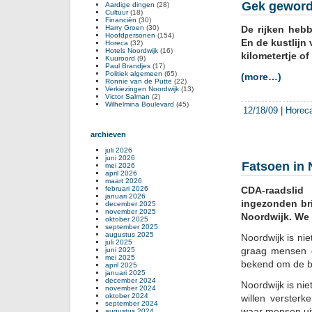
Gek geword
Aardige dingen
(28)
de
Cultuur
(18)
Financiën
(30)
taxi
Harry Groen
(30)
De rijken heb
naa
Hoofdpersonen
(154)
En de kustlijn
Horeca
(32)
De
Hotels Noordwijk
(16)
kilometertje of
Efte
Kuuroord
(9)
Paul Brandjes
(17)
Politiek algemeen
(65)
(more…)
Ronnie van de Putte
(22)
Verkiezingen Noordwijk
(13)
Victor Salman
(2)
Wilhelmina Boulevard
(45)
12/18/09
|
Horec
archieven
juli 2026
juni 2026
Fatsoen in 
mei 2026
april 2026
maart 2026
februari 2026
CDA-raadslid
januari 2026
ingezonden bri
december 2025
november 2025
Noordwijk. We
oktober 2025
september 2025
augustus 2025
Noordwijk is ni
juli 2025
graag mensen g
juni 2025
mei 2025
bekend om de bol
april 2025
januari 2025
december 2024
Noordwijk is nie
november 2024
oktober 2024
willen verster
september 2024
waar mensen uit
augustus 2024