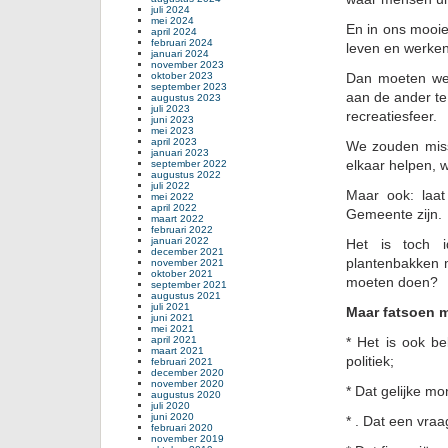
juli 2024
mei 2024
En in ons mooie
april 2024
februari 2024
leven en werken
januari 2024
november 2023
oktober 2023
Dan moeten we 
september 2023
aan de ander te
augustus 2023
juli 2023
recreatiesfeer.
juni 2023
mei 2023
april 2023
We zouden miss
januari 2023
elkaar helpen, 
september 2022
augustus 2022
juli 2022
Maar ook: laat
mei 2022
april 2022
Gemeente zijn.
maart 2022
februari 2022
januari 2022
Het is toch i
december 2021
plantenbakken m
november 2021
oktober 2021
moeten doen?
september 2021
augustus 2021
juli 2021
Maar fatsoen 
juni 2021
mei 2021
april 2021
* Het is ook be
maart 2021
politiek;
februari 2021
december 2020
november 2020
* Dat gelijke m
augustus 2020
juli 2020
juni 2020
* . Dat een vraa
februari 2020
november 2019