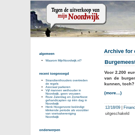
Archive for
algemeen
Waarom MijnNoordwijk.nl?
Burgemeeste
Voor 2.200 euro
recent toegevoegd
van de burgem
Strandtenthouders overtreden
kunnen, toch?
de regels
Asociaal parkeren
Vijf mannen wethouder in
(more…)
Noordwijk, geen vrouwen
Roze Zaterdag en Zomerfeest
gehandicapten op één dag in
Noordwijk
12/18/09
|
Financ
Henk Hoogervorst beëindigt
klinkende periode als voorzitter
uitgeschakeld
voor
van voetvalvereniging
Noordwijk
Bur
Harr
Gro
onderwerpen
met