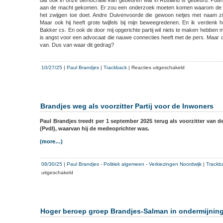
aan de macht gekomen. Er zou een onderzoek moeten komen waarom de m
het zwijgen toe doet. Andre Duivenvoorde die gewoon netjes met naam zi
Maar ook hij heeft grote twijfels bij mijn beweegredenen. En ik verdenk 
Bakker cs. En ook de door mij opgerichte partij wil niets te maken hebben me
is angst voor een advocaat die nauwe connecties heeft met de pers. Maar da
van. Dus van waar dit gedrag?
voor
10/27/25
|
Paul Brandjes
|
Trackback
|
Reacties uitgeschakeld
Kort
geding
tegen
Paul
Brandjes weg als voorzitter Partij voor de Inwoners
Brandjes
die
Paul Brandjes treedt per 1 september 2025 terug als voorzitter van d
de
(PvdI), waarvan hij de medeoprichter was.
vrijheid
(more…)
van
meningsuiting
koestert
08/30/25
|
Paul Brandjes
-
Politiek algemeen
-
Verkiezingen Noordwijk
|
Trackb
voor
uitgeschakeld
Brandjes
weg
als
voorzitter
Hoger beroep groep Brandjes-Salman in ondermijnin
Partij
voor