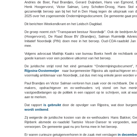
Andries de Boer, Paul Brandjes, Gerard Duijndam, Hans van Egmond, 
de
Henk Hoogervorst, Victor Salman, Leny Scholten-Droog, Hans Stol 
Inwoners
gezamenlijk beroep aan bij het hof in Den Haag tegen de uitspraak van 
2025 over het zogenoemde Ondermijningsdocument. De gemeente gaat pro 
Dit berichten Weekendkrant en het Leidsch Dagblad.
De groep noemt zich “Transparant bestuur Noordwijk”. Ook de bedrijven A
(Hoogervorst), De Raad Bouw BV (Brandjes), Salman Ruimtelijk Advies
Initiatief Noordwijk (PIN) doen mee in het beroep. Oud-CDA-raadslid Jan 
mee.
Volgens advocaat Matthijs Kaaks van bureau Boekx heeft de rechtbank onju
goede kansen voor een positieve uitkomst van het beroep.
De juridische strijd rond het eind gemaakte “Ondermijningsdocument”,
Rijpstra-Oostermeijer
naar burgemeester Rijpstra als opdrachtgever en o
voormalig ambtenaar van Noordwijk, zal dus met nog enkele jaren worden v
Paul Brandjes en Victor Salman verloren hun zaak voor de rechtbank. Die o
makers, opdrachtgever en ex-wethouders vrij stond om hun meni
vastgoedbelangen op de politiek in een rapport op te schrijven, ook al wa
aan te merken.
Dat rapport
is gebruikt
door de opvolger van Rijpstra, wat door burgem
wordt ontkend
.
Zij weigerde de juridische kosten van de ex-wethouders Hans Bakker, G
Rijnberk alsmede ex-raadslid Taetske Visser-Danser te vergoeden, wa
verworpen. De gemeente gaat nu pro forma mee in het beroep.
Er waren curieuze getuigenverhoren in de zaak met verslagen
in decembe