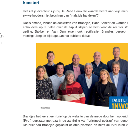
koestert
ex-
wethouders
Het zal je directeur zijn bij De Raad Bouw die waarde hecht aan vrije men
Noordwijk
ex-wethouders niet betichten van “malafide handelen”?
rectificeren
Dat is smaad, vinden de doelwitten van Brandjes, Hans Bakker en Gerben v
schouders op te halen over de flapuit slepen ze hem voor de rechter. V
geding. Bakker en Van Duin eisen ook rectificatie. Brandjes beroept 
)
meningsuiting en bijdrage aan het publieke debat.
13)
)
Brandjes had eerst een brief op de website van de mede door hem opgerich
(PvdI) geplaatst met daarin de aantijging van “crimineel gedrag” van ge
Die brief had Brandjes geplaatst of laten plaatsen en heeft de PvdI laten v