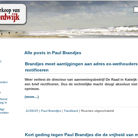
Alle posts in Paul Brandjes
?
Brandjes moet aantijgingen aan adres ex-wethouders
rectificeren
Weer verliest de directeur van aannemingsbedrijf De Raad in Katwijk
reden
een brief rectificeren.
Dus de rechterlijke macht deugt absoluut nie
opnieuw.
n
n
(more…)
feest
ag in
igt
voor
11/06/25
|
Paul Brandjes
|
Trackback
|
Reacties uitgeschakeld
rzitter
Brandjes
moet
aantijgingen
aan
Kort geding tegen Paul Brandjes die de vrijheid van 
adres