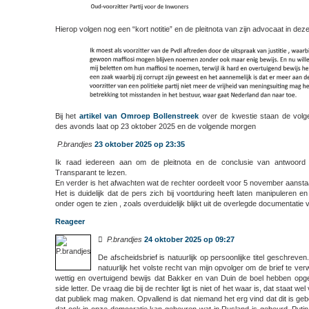
Hierop volgen nog een “kort notitie” en de pleitnota van zijn advocaat in de
Bij het
artikel van Omroep Bollenstreek
over de kwestie staan de volg
des avonds laat op 23 oktober 2025 en de volgende morgen
P.brandjes
23 oktober 2025 op 23:35
Ik raad iedereen aan om de pleitnota en de conclusie van antwoord
Transparant te lezen.
En verder is het afwachten wat de rechter oordeelt voor 5 november aanst
Het is duidelijk dat de pers zich bij voortduring heeft laten manipuleren en
onder ogen te zien , zoals overduidelijk blijkt uit de overlegde documentat
Reageer

P.brandjes
24 oktober 2025 op 09:27
De afscheidsbrief is natuurlijk op persoonlijke titel geschreven
natuurlijk het volste recht van mijn opvolger om de brief te verw
wettig en overtuigend bewijs dat Bakker en van Duin de boel hebben opg
side letter. De vraag die bij de rechter ligt is niet of het waar is, dat staat we
dat publiek mag maken. Opvallend is dat niemand het erg vind dat dit is ge
dat ook in onze democratie kan gebeuren wat in Rusland is gebeurd. Putin