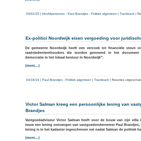
04/01/25
|
Hoofdpersonen
-
Paul Brandjes
-
Politiek algemeen
|
Trackback
|
Re
Ex-politici Noordwijk eisen vergoeding voor juridisc
De gemeente Noordwijk heeft een verzoek tot financiële steun o
raadsleden/wethouders die worden genoemd in het document
democratie in het lokaal bestuur in Noordwijk”.
(more…)
04/16/24
|
Paul Brandjes
-
Politiek algemeen
|
Trackback
|
Reacties uitgeschak
Victor Salman kreeg een persoonlijke lening van va
Brandjes
Vastgoedadviseur Victor Salman heeft voor de bouw van zijn villa 
eeuw een lening ontvangen van vastgoedondernemer Paul Brandjes, v
lening is in het kadaster ingeschreven net nadat Salman de politiek ha
(more…)