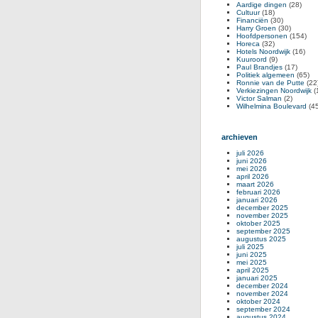
Aardige dingen
(28)
Cultuur
(18)
Financiën
(30)
Harry Groen
(30)
Hoofdpersonen
(154)
Horeca
(32)
Hotels Noordwijk
(16)
Kuuroord
(9)
Paul Brandjes
(17)
Politiek algemeen
(65)
Ronnie van de Putte
(22
Verkiezingen Noordwijk
(
Victor Salman
(2)
Wilhelmina Boulevard
(45
archieven
juli 2026
juni 2026
mei 2026
april 2026
maart 2026
februari 2026
januari 2026
december 2025
november 2025
oktober 2025
september 2025
augustus 2025
juli 2025
juni 2025
mei 2025
april 2025
januari 2025
december 2024
november 2024
oktober 2024
september 2024
augustus 2024