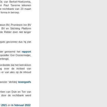
Els van Berkel-Hoekzema,
en Paul Taverne tekenen
de rechtbank van 23 maart
forma in beroep.
ntoon BV, Prominent Inn BV
 BV en Stichting Platform
de Ridder doet niet langer
ist gevonnist dus hij ziet
 hier genoemd het
rapport
psteller Ger Oostermeijer,
erlengd.
ordeelde dat het betrokken
ng over de invloed van
s er van ales op de inhoud
eester Verkleij
tevergeefs
erben van Duin en Ton van
t door de rechtbank werd
r 2021
en
in februari 2022