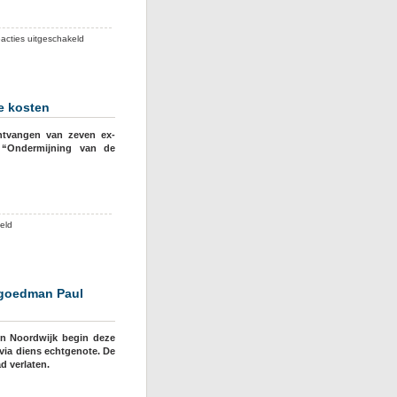
voor
acties uitgeschakeld
Paul
Brandjes
en
Victor
he kosten
Salman
verliezen
ntvangen van zeven ex-
hun
 “Ondermijning van de
grote
rechtszaak
tegen
ex-
wethouders
voor
eld
in
Ex-
Noordwijk
politici
Noordwijk
eisen
stgoedman Paul
vergoeding
voor
juridische
in Noordwijk begin deze
kosten
ia diens echtgenote. De
d verlaten.