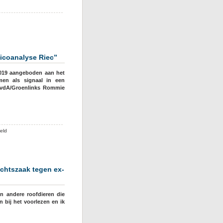
oor
Hoger
beroep
groep
randjes-
icoanalyse Riec”
Salman
n
019 aangeboden aan het
ondermijningszaak
men als signaal in een
 PvdA/Groenlinks Rommie
voor
eld
“Ondermijningsdocument
Noordwijk
gebruikt
voor
echtszaak tegen ex-
risicoanalyse
Riec”
en andere roofdieren die
 bij het voorlezen en ik