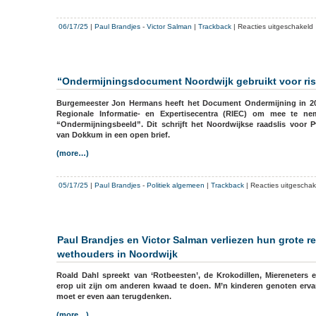
v
06/17/25
|
Paul Brandjes
-
Victor Salman
|
Trackback
|
Reacties uitgeschakeld
B
“Ondermijningsdocument Noordwijk gebruikt voor ris
i
Burgemeester Jon Hermans heeft het Document Ondermijning in 2
Regionale Informatie- en Expertisecentra (RIEC) om mee te ne
“Ondermijningsbeeld”. Dit schrijft het Noordwijkse raadslis voor
van Dokkum in een open brief.
(more…)
05/17/25
|
Paul Brandjes
-
Politiek algemeen
|
Trackback
|
Reacties uitgeschak
Paul Brandjes en Victor Salman verliezen hun grote r
wethouders in Noordwijk
Roald Dahl spreekt van ‘Rotbeesten’, de Krokodillen, Miereneters 
erop uit zijn om anderen kwaad te doen. M’n kinderen genoten ervan
moet er even aan terugdenken.
(more…)