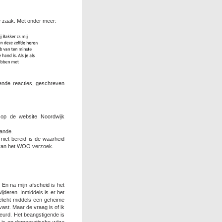
ze zaak. Met onder meer:
ende reacties, geschreven
 op de website Noordwijk
aande.
 niet bereid is de waarheid
ie van het WOO verzoek.
. En na mijn afscheid is het
ijderen. Inmiddels is er het
elicht middels een geheime
l vast. Maar de vraag is of ik
beurd. Het beangstigende is
 is op democratische wijze