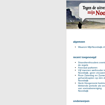
algemeen
Waarom MijnNoordwijk.nl
recent toegevoegd
Strandtenthouders overt
de regels
Asociaal parkeren
Vijf mannen wethouder i
Noordwijk, geen vrouwe
Roze Zaterdag en Zomer
gehandicapten op één d
Noordwijk
Henk Hoogervorst beëind
klinkende periode als voo
van voetvalvereniging
Noordwijk
onderwerpen