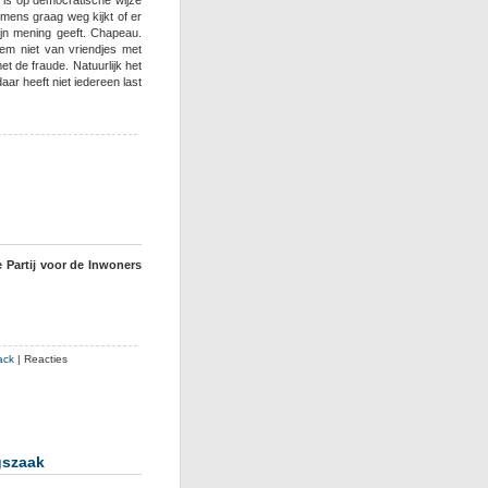
ens graag weg kijkt of er
jn mening geeft. Chapeau.
hem niet van vriendjes met
t de fraude. Natuurlijk het
ar heeft niet iedereen last
e Partij voor de Inwoners
ack
|
Reacties
gszaak