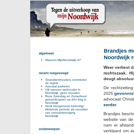
Brandjes mo
algemeen
Noordwijk r
Waarom MijnNoordwijk.nl?
Weer verliest 
rechtszaak. Hi
recent toegevoegd
deugt absoluut
Strandtenthouders overtreden
de regels
Asociaal parkeren
De rechtzettin
Vijf mannen wethouder in
2025
gevonnist
Noordwijk, geen vrouwen
Roze Zaterdag en Zomerfeest
advocaat Christ
gehandicapten op één dag in
Noordwijk
eerder
.
Henk Hoogervorst beëindigt
klinkende periode als voorzitter
van voetvalvereniging
Brandjes beschul
Noordwijk
website van de 
nam er afstand
onderwerpen
verklaard om ee