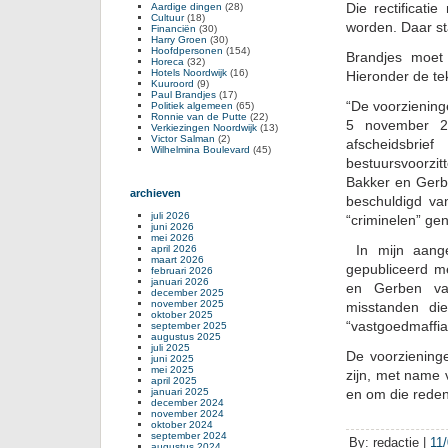
Die rectificat
Aardige dingen
(28)
Cultuur
(18)
worden. Daar st
Financiën
(30)
Harry Groen
(30)
Hoofdpersonen
(154)
Brandjes moet 
Horeca
(32)
Hotels Noordwijk
(16)
Hieronder de tek
Kuuroord
(9)
Paul Brandjes
(17)
“De voorziening
Politiek algemeen
(65)
Ronnie van de Putte
(22)
5 november 2
Verkiezingen Noordwijk
(13)
Victor Salman
(2)
afscheidsbri
Wilhelmina Boulevard
(45)
bestuursvoorzit
Bakker en Gerb
archieven
beschuldigd va
juli 2026
“criminelen” g
juni 2026
mei 2026
In mijn aange
april 2026
maart 2026
gepubliceerd m
februari 2026
januari 2026
en Gerben van
december 2025
november 2025
misstanden di
oktober 2025
“vastgoedmaffi
september 2025
augustus 2025
juli 2025
De voorzieninge
juni 2025
mei 2025
zijn, met name 
april 2025
januari 2025
en om die reden
december 2024
november 2024
oktober 2024
september 2024
By: redactie |
11
augustus 2024