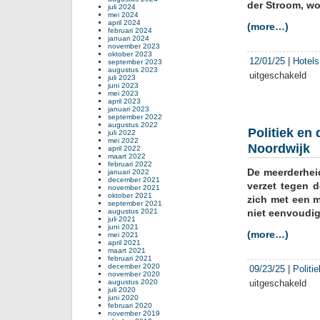
der Stroom, w
juli 2024
Noor
mei 2024
kust
april 2024
(more…)
februari 2024
januari 2024
november 2023
oktober 2023
12/01/25
|
Hotels
september 2023
augustus 2023
uitgeschakeld
voor
juli 2023
juni 2023
Bou
mei 2023
Son
april 2023
januari 2023
in
september 2022
Noor
augustus 2022
Politiek en
juli 2022
teg
mei 2022
Noordwijk
de
april 2022
maart 2022
rege
februari 2022
De meerderhei
Soci
januari 2022
december 2021
bouw
verzet tegen 
november 2021
oktober 2021
afg
zich met een m
september 2021
met
augustus 2021
niet eenvoudi
juli 2021
65.
juni 2021
eur
(more…)
mei 2021
april 2021
maart 2021
februari 2021
december 2020
09/23/25
|
Politi
november 2020
augustus 2020
uitgeschakeld
voor
juli 2020
Poli
juni 2020
februari 2020
en
november 2019
dem