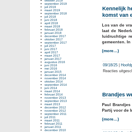
oktober 2019
september 2019
voo
juli 2019
Kennelijk h
vest
maart 2019
september 2018
komst van 
AZC
juli 2018
in
juni 2018
april 2018
Los van de vra
Noor
maart 2018
februari 2018
laat de Neder
januari 2018
luidruchtige r
december 2017
oktober 2017
gemeenten. In 
september 2017
juli 2017
juni 2017
(more…)
april 2017
maart 2017
januari 2017
augustus 2016
09/18/25
|
Hoofd
juni 2016
mei 2016
Reacties uitgesc
januari 2015
december 2014
november 2014
oktober 2014
september 2014
juni 2014
maart 2014
Brandjes we
februari 2014
november 2013
september 2013
Paul Brandjes 
maart 2013
december 2012
Partij voor de
november 2012
september 2011
juli 2011
(more…)
maart 2011
februari 2011
januari 2011
december 2010