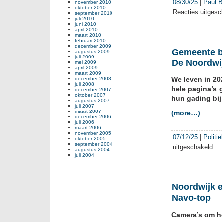
08/30/25
|
Paul B
november 2010
oktober 2010
Reacties uitgesc
september 2010
juli 2010
juni 2010
april 2010
maart 2010
februari 2010
december 2009
Gemeente bl
augustus 2009
juli 2009
De Noordwij
mei 2009
april 2009
maart 2009
We leven in 20
december 2008
juli 2008
hele pagina’s 
december 2007
oktober 2007
hun gading bij 
augustus 2007
juli 2007
maart 2007
(more…)
december 2006
juli 2006
maart 2006
november 2005
07/12/25
|
Politi
oktober 2005
september 2004
uitgeschakeld
voor
augustus 2004
Gem
juli 2004
blijft
ber
beri
Noordwijk ee
over
Navo-top
polit
van
Camera’s om he
De
Noor