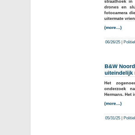
straathoek in
subs
drones en slu
fotocamera die
uitermate vrien
(more…)
06/26/25
|
Politi
B&W Noordw
uiteindelijk
Het zogenoe
onderzoek na
Hermans. Het is
(more…)
05/31/25
|
Politi