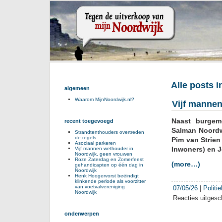
Alle posts i
algemeen
Waarom MijnNoordwijk.nl?
Vijf manne
Naast burgeme
recent toegevoegd
Salman Noordwi
Strandtenthouders overtreden
de regels
Pim van Strien
Asociaal parkeren
Inwoners) en J
Vijf mannen wethouder in
Noordwijk, geen vrouwen
Roze Zaterdag en Zomerfeest
(more…)
gehandicapten op één dag in
Noordwijk
Henk Hoogervorst beëindigt
klinkende periode als voorzitter
van voetvalvereniging
07/05/26
|
Politi
Noordwijk
Reacties uitgesc
onderwerpen