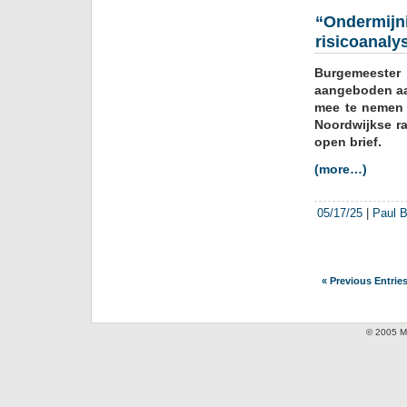
“Ondermijn
risicoanaly
Burgemeester 
aangeboden aan
mee te nemen a
Noordwijkse r
open brief.
(more…)
05/17/25
|
Paul B
« Previous Entrie
© 2005 Mi