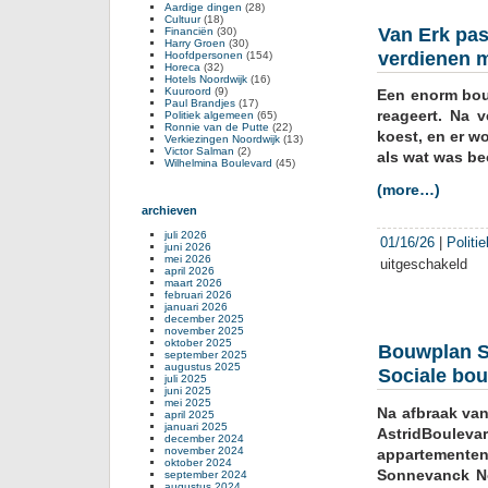
Aardige dingen
(28)
Cultuur
(18)
Van Erk pas
Financiën
(30)
Harry Groen
(30)
verdienen 
Hoofdpersonen
(154)
Horeca
(32)
Hotels Noordwijk
(16)
Kuuroord
(9)
Een enorm bou
Paul Brandjes
(17)
reageert. Na v
Politiek algemeen
(65)
Ronnie van de Putte
(22)
koest, en er w
Verkiezingen Noordwijk
(13)
Victor Salman
(2)
als wat was b
Wilhelmina Boulevard
(45)
(more…)
archieven
juli 2026
01/16/26
|
Politi
juni 2026
mei 2026
uitgeschakeld
voor
april 2026
Van
maart 2026
februari 2026
Erk
januari 2026
past
december 2025
november 2025
her
oktober 2025
Bouwplan S
september 2025
stra
augustus 2025
Sociale bou
toe
juli 2025
juni 2025
om
mei 2025
Na afbraak van
gou
april 2025
januari 2025
te
AstridBoulev
december 2024
ver
november 2024
appartemente
oktober 2024
met
Sonnevanck No
september 2024
vas
augustus 2024