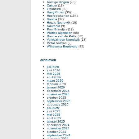
Aardige dingen
(28)
Cultuur
(18)
Financiën
(30)
Harry Groen
(30)
Hoofdpersonen
(154)
Horeca
(32)
Hotels Noordwijk
(16)
Kuuroord
(9)
Paul Brandjes
(17)
Politiek algemeen
(65)
Ronnie van de Putte
(22)
Verkiezingen Noordwijk
(13)
Victor Salman
(2)
Wilhelmina Boulevard
(45)
archieven
juli 2026
juni 2026
mei 2026
april 2026
maart 2026
februari 2026
januari 2026
december 2025
november 2025
oktober 2025
september 2025
augustus 2025
juli 2025
juni 2025
mei 2025
april 2025
januari 2025
december 2024
november 2024
oktober 2024
september 2024
augustus 2024