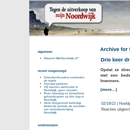
Archive for 
algemeen
Waarom MijnNoordwijk.nl?
Drie keer dr
Opdat ze dire
recent toegevoegd
met een beden
Strandtenthouders overtreden
Inwoners.
de regels
Asociaal parkeren
Vijf mannen wethouder in
(more…)
Noordwijk, geen vrouwen
Roze Zaterdag en Zomerfeest
gehandicapten op één dag in
Noordwijk
02/19/22
|
Hoofd
Henk Hoogervorst beëindigt
klinkende periode als voorzitter
Reacties uitgesc
van voetvalvereniging
Noordwijk
onderwerpen