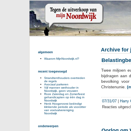
Archive for 
algemeen
Waarom MijnNoordwijk.nl?
Belastingbe
Twee miljoen e
recent toegevoegd
bijdragen aan 
Strandtenthouders overtreden
bevolking voor
de regels
Asociaal parkeren
Christenunie.
(
Vijf mannen wethouder in
Noordwijk, geen vrouwen
Roze Zaterdag en Zomerfeest
gehandicapten op één dag in
07/31/07
|
Harry
Noordwijk
Henk Hoogervorst beëindigt
Reacties uitgesc
klinkende periode als voorzitter
van voetvalvereniging
Noordwijk
onderwerpen
Oorlog om 