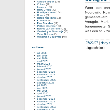
Aardige dingen
(28)
Cultuur
(18)
Financiën
(30)
Weer een onro
Harry Groen
(30)
Noordwijk. Rui
Hoofdpersonen
(154)
Horeca
(32)
gemeentevergun
Hotels Noordwijk
(16)
Kuuroord
(9)
Vreugde, Mark 
Paul Brandjes
(17)
burgemeester 
Politiek algemeen
(65)
Ronnie van de Putte
(22)
was een stuk z
Verkiezingen Noordwijk
(13)
Victor Salman
(2)
Wilhelmina Boulevard
(45)
07/22/07
|
Harry
archieven
uitgeschakeld
voor
Oor
juli 2026
juni 2026
om
mei 2026
Vred
april 2026
maart 2026
Vre
februari 2026
januari 2026
december 2025
november 2025
oktober 2025
september 2025
augustus 2025
juli 2025
juni 2025
mei 2025
april 2025
januari 2025
december 2024
november 2024
oktober 2024
september 2024
augustus 2024