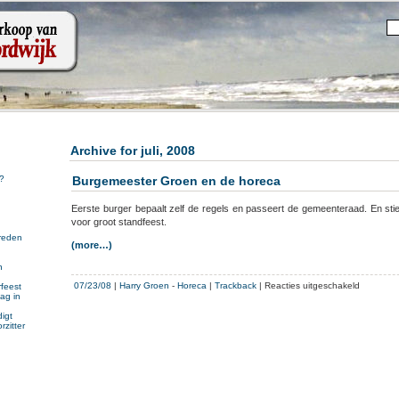
Archive for juli, 2008
Burgemeester Groen en de horeca
?
Eerste burger bepaalt zelf de regels en passeert de gemeenteraad. En st
voor groot standfeest.
reden
(more…)
n
n
voor
07/23/08
|
Harry Groen
-
Horeca
|
Trackback
|
Reacties uitgeschakeld
feest
ag in
Burgemee
Groen
igt
rzitter
en
de
horeca