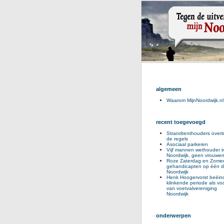
algemeen
Waarom MijnNoordwijk.nl
recent toegevoegd
Strandtenthouders overt
de regels
Asociaal parkeren
Vijf mannen wethouder i
Noordwijk, geen vrouwe
Roze Zaterdag en Zomer
gehandicapten op één d
Noordwijk
Henk Hoogervorst beëind
klinkende periode als voo
van voetvalvereniging
Noordwijk
onderwerpen