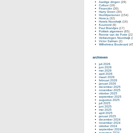
Aardige dingen
(28)
Cultuur
(18)
Financiën
(30)
Harry Groen
(30)
Hoofdpersonen
(154)
Horeca
(32)
Hotels Noordwijk
(16)
Kuuroord
(9)
Paul Brandjes
(17)
Politiek algemeen
(65)
Ronnie van de Putte
(22
Verkiezingen Noordwijk
(
Victor Salman
(2)
Wilhelmina Boulevard
(45
archieven
juli 2026
juni 2026
mei 2026
april 2026
maart 2026
februari 2026
januari 2026
december 2025
november 2025
oktober 2025
september 2025
augustus 2025
juli 2025
juni 2025
mei 2025
april 2025
januari 2025
december 2024
november 2024
oktober 2024
september 2024
augustus 2024