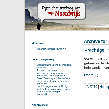
Archive for
algemeen
Waarom MijnNoordwijk.nl?
Prachtige 
Ga er maar aans
recent toegevoegd
geheel in de kl
Strandtenthouders overtreden
hele week uitve
de regels
Asociaal parkeren
Vijf mannen wethouder in
(more…)
Noordwijk, geen vrouwen
Roze Zaterdag en Zomerfeest
gehandicapten op één dag in
Noordwijk
10/27/19
|
Hoofd
Henk Hoogervorst beëindigt
klinkende periode als voorzitter
van voetvalvereniging
Noordwijk
onderwerpen