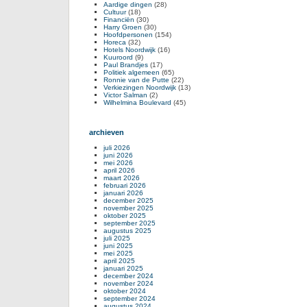
Aardige dingen
(28)
Cultuur
(18)
Financiën
(30)
Harry Groen
(30)
Hoofdpersonen
(154)
Horeca
(32)
Hotels Noordwijk
(16)
Kuuroord
(9)
Paul Brandjes
(17)
Politiek algemeen
(65)
Ronnie van de Putte
(22)
Verkiezingen Noordwijk
(13)
Victor Salman
(2)
Wilhelmina Boulevard
(45)
archieven
juli 2026
juni 2026
mei 2026
april 2026
maart 2026
februari 2026
januari 2026
december 2025
november 2025
oktober 2025
september 2025
augustus 2025
juli 2025
juni 2025
mei 2025
april 2025
januari 2025
december 2024
november 2024
oktober 2024
september 2024
augustus 2024