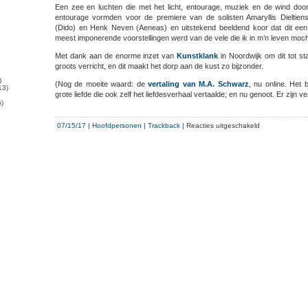
Een zee en luchten die met het licht, entourage, muziek en de wind door
entourage vormden voor de premiere van de solisten Amaryllis Dieltiens 
(Dido) en Henk Neven (Aeneas) en uitstekend beeldend koor dat dit ee
meest imponerende voorstellingen werd van de vele die ik in m’n leven moch
Met dank aan de enorme inzet van
Kunstklank
in Noordwijk om dit tot sta
groots verricht, en dit maakt het dorp aan de kust zo bijzonder.
)
(Nog de moeite waard: de
vertaling van M.A. Schwarz
, nu online. Het 
13)
grote liefde die ook zelf het liefdesverhaal vertaalde; en nu genoot. Er zijn 
)
voor
07/15/17
|
Hoofdpersonen
|
Trackback
|
Reacties uitgeschakeld
Schitterende
Dido
en
Aeneus
op
het
strand
van
Noordwijk