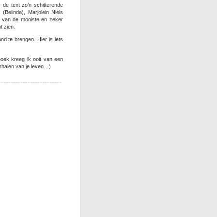
 de tent zo’n schitterende
(Belinda), Marjolein Niels
n van de mooiste en zeker
t zien.
nd te brengen. Hier is iets
boek kreeg ik ooit van een
verhalen van je leven…)