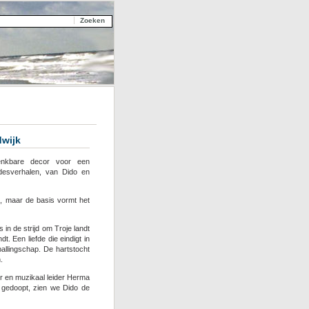
dwijk
enkbare decor voor een
fdesverhalen, van Dido en
l
, maar de basis vormt het
in de strijd om Troje landt
. Een liefde die eindigt in
ballingschap. De hartstocht
.
or en muzikaal leider Herma
 gedoopt, zien we Dido de