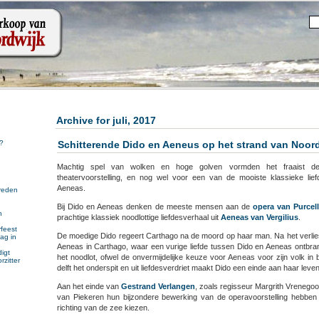
Archive for juli, 2017
Schitterende Dido en Aeneus op het strand van Noor
?
Machtig spel van wolken en hoge golven vormden het fraaist d
theatervoorstelling, en nog wel voor een van de mooiste klassieke lie
Aeneas.
reden
Bij Dido en Aeneas denken de meeste mensen aan de
opera van Purcel
n
prachtige klassiek noodlottige liefdesverhaal uit
Aeneas van Vergilius
.
n
feest
De moedige Dido regeert Carthago na de moord op haar man. Na het verlies 
ag in
Aeneas in Carthago, waar een vurige liefde tussen Dido en Aeneas ontbrandt
igt
het noodlot, ofwel de onvermijdelijke keuze voor Aeneas voor zijn volk in 
rzitter
delft het onderspit en uit liefdesverdriet maakt Dido een einde aan haar leven
Aan het einde van
Gestrand Verlangen
, zoals regisseur Margrith Vrenego
van Piekeren hun bijzondere bewerking van de operavoorstelling hebben
richting van de zee kiezen.