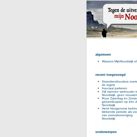
algemeen
Waarom MijnNoordwijk.nl
recent toegevoegd
Strandtenthouders overt
de regels
Asociaal parkeren
Vijf mannen wethouder i
Noordwijk, geen vrouwe
Roze Zaterdag en Zomer
gehandicapten op één d
Noordwijk
Henk Hoogervorst beëind
klinkende periode als voo
van voetvalvereniging
Noordwijk
onderwerpen