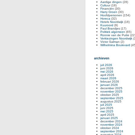
Aardige dingen
(28)
Cultuur
(18)
Financiën
(30)
Harry Groen
(30)
Hoofdpersonen
(154)
Horeca
(32)
Hotels Noordwijk
(16)
Kuuroord
(9)
Paul Brandjes
(17)
Politiek algemeen
(65)
Ronnie van de Putte
(22
Verkiezingen Noordwijk
(
Victor Salman
(2)
Wilhelmina Boulevard
(45
archieven
juli 2026
juni 2026
mei 2026
april 2026
maart 2026
februari 2026
januari 2026
december 2025
november 2025
oktober 2025
september 2025
augustus 2025
juli 2025
juni 2025
mei 2025
april 2025
januari 2025
december 2024
november 2024
oktober 2024
september 2024
augustus 2024