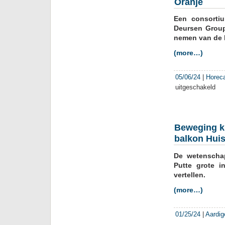
Oranje
dan
de
Een consorti
gra
teru
Deursen Group
nemen van de 
(more…)
05/06/24
|
Horec
uitgeschakeld
voor
Marc
Boe
word
med
Beweging ku
eig
balkon Huis
van
Hote
De wetenschap
van
Ora
Putte grote i
vertellen.
(more…)
01/25/24
|
Aardig