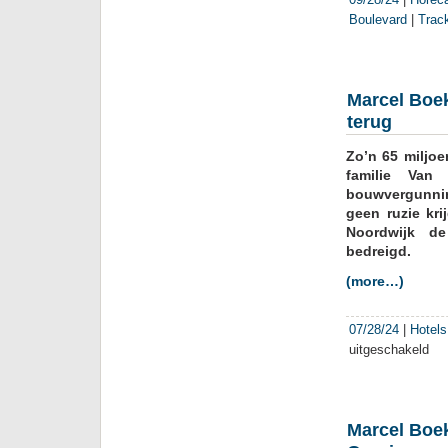
Boulevard
|
Trac
Marcel Boek
terug
Zo’n 65 miljo
familie Van
bouwvergunnin
geen ruzie kri
Noordwijk de
bedreigd.
(more…)
07/28/24
|
Hotels
uitgeschakeld
voor
Marc
Boe
c.s.:
eers
Marcel Boe
slop