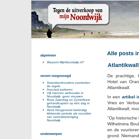
Alle posts 
algemeen
Waarom MijnNoordwijk.nl?
Atlantikwal
De prachtige, 
recent toegevoegd
Hotel van Oran
Strandtenthouders overtreden
de regels
Atlantikwall.
Asociaal parkeren
Vijf mannen wethouder in
In een
artikel
Noordwijk, geen vrouwen
Roze Zaterdag en Zomerfeest
Vries en Verbu
gehandicapten op één dag in
Noordwijk
Atlantikwall, mo
Henk Hoogervorst beëindigt
klinkende periode als voorzitter
van voetvalvereniging
“Op historische 
Noordwijk
Wilhelmina Bou
en de vuurtore
onderwerpen
grond. Niemand 