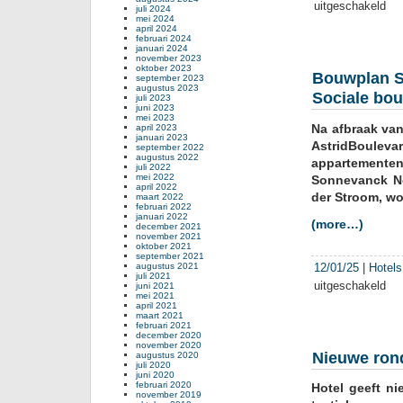
uitgeschakeld
voor
juli 2024
mei 2024
Bou
april 2024
Res
februari 2024
januari 2024
van
november 2023
Hote
oktober 2023
Bouwplan S
september 2023
van
augustus 2023
Sociale bou
Ora
juli 2023
juni 2023
verg
mei 2023
Na afbraak van
nog
april 2023
januari 2023
drie
AstridBoulev
september 2022
augustus 2022
jaar
appartemente
juli 2022
mei 2022
Sonnevanck No
april 2022
der Stroom, w
maart 2022
februari 2022
januari 2022
(more…)
december 2021
november 2021
oktober 2021
september 2021
augustus 2021
12/01/25
|
Hotels
juli 2021
uitgeschakeld
voor
juni 2021
mei 2021
Bou
april 2021
Son
maart 2021
februari 2021
in
december 2020
november 2020
Noor
Nieuwe rond
augustus 2020
teg
juli 2020
juni 2020
de
februari 2020
Hotel geeft n
rege
november 2019