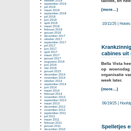
tactiek, en ne
oktober 2019
Soci
september 2019
bouw
juli 2019
(more…)
maart 2019
afg
september 2018
met
juli 2018
juni 2018
65.
april 2018
10/11/25
|
Hotels
eur
maart 2018
februari 2018
januari 2018
december 2017
oktober 2017
september 2017
juli 2017
Krankzinnigh
juni 2017
april 2017
cabines uit
maart 2017
januari 2017
augustus 2016
Bella Vista he
juni 2016
mei 2016
op woensdag 
januari 2015
organisatie v
december 2014
november 2014
week later.
oktober 2014
september 2014
juni 2014
(more…)
maart 2014
februari 2014
november 2013
september 2013
06/19/25
|
Hoofd
maart 2013
december 2012
november 2012
september 2011
juli 2011
maart 2011
februari 2011
Spelletjes 
januari 2011
december 2010