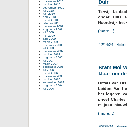
Duin
november 2010
oktober 2010
september 2010
juli 2010
Terwijl Leids
juni 2010
onder Huis t
april 2010
maart 2010
Noordwijk het 
februari 2010
december 2009
augustus 2009
(more…)
juli 2009
mei 2009
april 2009
maart 2009
12/14/24
|
Hotels
december 2008
juli 2008
december 2007
oktober 2007
augustus 2007
juli 2007
maart 2007
Bram Mol va
december 2006
juli 2006
klaar om de
maart 2006
november 2005
oktober 2005
september 2004
Hotels van Ora
augustus 2004
Leiden. Van he
juli 2004
het logeren v
privé) Charles
miljoen’ nieuw
(more…)
09/28/24
|
Horec