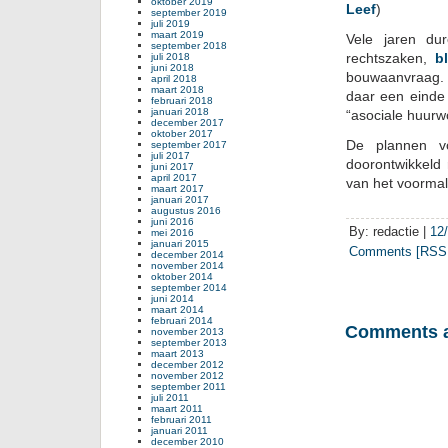
oktober 2019
Leef
)
september 2019
juli 2019
maart 2019
Vele jaren du
september 2018
rechtszaken,
b
juli 2018
juni 2018
bouwaanvraag. 
april 2018
maart 2018
daar een einde
februari 2018
januari 2018
“asociale huurwo
december 2017
oktober 2017
De plannen vo
september 2017
juli 2017
doorontwikkeld
juni 2017
april 2017
van het voormal
maart 2017
januari 2017
augustus 2016
juni 2016
By: redactie |
12
mei 2016
januari 2015
Comments [RSS 
december 2014
november 2014
oktober 2014
september 2014
juni 2014
maart 2014
februari 2014
Comments a
november 2013
september 2013
maart 2013
december 2012
november 2012
september 2011
juli 2011
maart 2011
februari 2011
januari 2011
december 2010