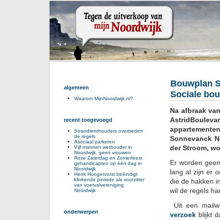
Bouwplan S
algemeen
Sociale bou
Waarom MijnNoordwijk.nl?
Na afbraak van
AstridBoulev
recent toegevoegd
appartemente
Strandtenthouders overtreden
de regels
Sonnevanck No
Asociaal parkeren
der Stroom, w
Vijf mannen wethouder in
Noordwijk, geen vrouwen
Roze Zaterdag en Zomerfeest
Er worden geen
gehandicapten op één dag in
Noordwijk
lang al zijn er
Henk Hoogervorst beëindigt
klinkende periode als voorzitter
die de hakken i
van voetvalvereniging
wil de regels ha
Noordwijk
Uit een mailw
onderwerpen
verzoek
blijkt 