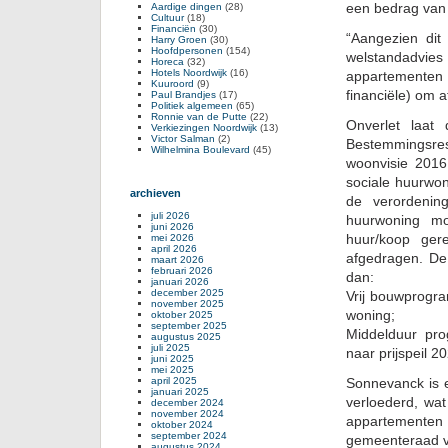
een bedrag van 
Aardige dingen
(28)
Cultuur
(18)
Financiën
(30)
“Aangezien dit
Harry Groen
(30)
Hoofdpersonen
(154)
welstandadvi
Horeca
(32)
Hotels Noordwijk
(16)
appartementen 
Kuuroord
(9)
financiële) om 
Paul Brandjes
(17)
Politiek algemeen
(65)
Ronnie van de Putte
(22)
Onverlet laat
Verkiezingen Noordwijk
(13)
Victor Salman
(2)
Bestemmingsres
Wilhelmina Boulevard
(45)
woonvisie 2016
sociale huurwon
archieven
de verordenin
juli 2026
huurwoning m
juni 2026
huur/koop ger
mei 2026
april 2026
afgedragen. De
maart 2026
februari 2026
dan:
januari 2026
december 2025
Vrij bouwprogra
november 2025
woning;
oktober 2025
september 2025
Middelduur pro
augustus 2025
juli 2025
naar prijspeil 2
juni 2025
mei 2025
april 2025
Sonnevanck is e
januari 2025
verloederd, wa
december 2024
november 2024
appartementen i
oktober 2024
september 2024
gemeenteraad vas
augustus 2024