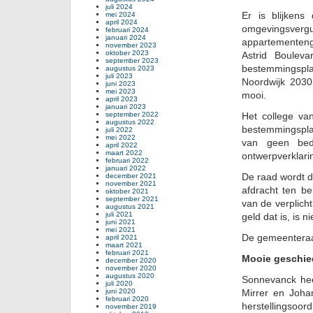
juli 2024
Er is blijken
mei 2024
april 2024
omgevingsve
februari 2024
januari 2024
appartementen
november 2023
oktober 2023
Astrid Boulev
september 2023
bestemmingspla
augustus 2023
juli 2023
Noordwijk 2030
juni 2023
mei 2023
mooi.
april 2023
januari 2023
september 2022
Het college va
augustus 2022
bestemmingsplan
juli 2022
mei 2022
van geen bed
april 2022
maart 2022
ontwerpverklari
februari 2022
januari 2022
De raad wordt 
december 2021
november 2021
afdracht ten b
oktober 2021
september 2021
van de verplich
augustus 2021
juli 2021
geld dat is, is ni
juni 2021
mei 2021
De gemeenteraad
april 2021
maart 2021
februari 2021
Mooie geschie
december 2020
november 2020
augustus 2020
Sonnevanck hee
juli 2020
juni 2020
Mirrer en Joh
februari 2020
herstellingsoord
november 2019