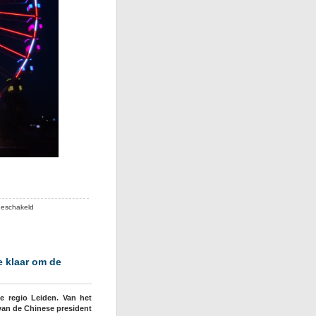
voor
geschakeld
Na
succes
met
het
e klaar om de
reuzenrad
wil
Noordwijk
e regio Leiden. Van het
haar
 van de Chinese president
belangrijkste