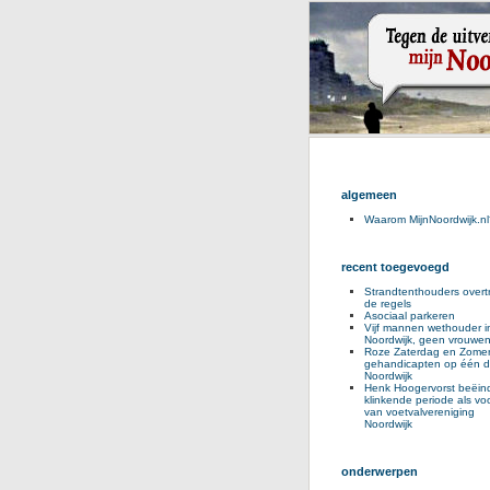
algemeen
Waarom MijnNoordwijk.nl
recent toegevoegd
Strandtenthouders overt
de regels
Asociaal parkeren
Vijf mannen wethouder i
Noordwijk, geen vrouwe
Roze Zaterdag en Zomer
gehandicapten op één d
Noordwijk
Henk Hoogervorst beëind
klinkende periode als voo
van voetvalvereniging
Noordwijk
onderwerpen