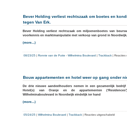
Bever Holding verliest rechtszaak om boetes en kond
tegen Van Erk.
Bever Holding verliest rechtszaak om miljoenenboetes van beu
voorkennis en marktmanipulatie met verkoop van grond in Noordwijk
(more…)
08/23/25
|
Ronnie van de Putte
-
Wilhelmina Boulevard
|
Trackback
|
Reacties 
Bouw appartementen en hotel weer op gang onder ni
De drie nieuwe aandeelhouders nemen in een gezamenlijk bedrijf
Hotel(s) van Oranje en de appartementen (‘Residence
Wilhelminaboulevard in Noordwijk eindelijk ter hand
(more…)
voor
05/24/25
|
Wilhelmina Boulevard
|
Trackback
|
Reacties uitgeschakeld
Bouw
appartem