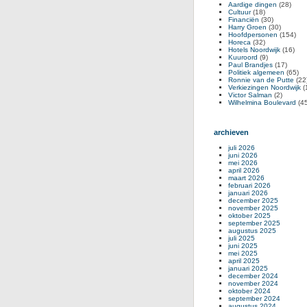
Aardige dingen
(28)
Cultuur
(18)
Financiën
(30)
Harry Groen
(30)
Hoofdpersonen
(154)
Horeca
(32)
Hotels Noordwijk
(16)
Kuuroord
(9)
Paul Brandjes
(17)
Politiek algemeen
(65)
Ronnie van de Putte
(22
Verkiezingen Noordwijk
(
Victor Salman
(2)
Wilhelmina Boulevard
(45
archieven
juli 2026
juni 2026
mei 2026
april 2026
maart 2026
februari 2026
januari 2026
december 2025
november 2025
oktober 2025
september 2025
augustus 2025
juli 2025
juni 2025
mei 2025
april 2025
januari 2025
december 2024
november 2024
oktober 2024
september 2024
augustus 2024