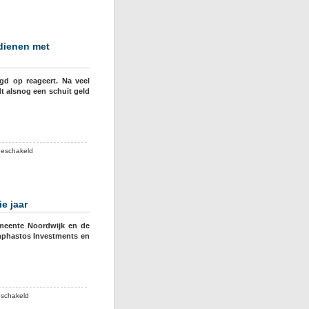
Notarissen
vals
in
kwestie
rdienen met
Bever/Van
Erk
d op reageert. Na veel
dt alsnog een schuit geld
voor
geschakeld
Van
Erk
past
herkenbare
e jaar
strategie
toe
emeente Noordwijk en de
om
amphastos Investments en
goud
te
verdienen
met
vastgoed
voor
eschakeld
Noordwijkse
Bouw