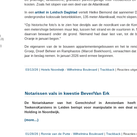
kosten. Zoals het slopen van een deel van de Atlantikwall.
In een
artikel in Leidsch Dagblad
vertelt Hielke Biemond dat aannemer D
ondergrondse kolossale betonblokken, 135 meter Atlantikwall, mocht slopen
“Op historische foto’s is te zien hoe destijds aan de noordkant van de Ko
een metershoge betonnen muur liep, tussen het strand en de vuurtoren in. 
daarvan bewaard onder de grond. Niemand had daar last van, tot de
)
Oranje in januari begon.”
13)
)
De eigenaren van de te bouwen appartementengebouwen en het te reno
Groep, Dreef Beheer en Ramphastos (Marcel Boekhoorn), verwachten dat
jaar in beslag nemen. In januari 2026 werd ermee begonnen.
03/13/26
|
Hotels Noordwijk
-
Wilhelmina Boulevard
|
Trackback
|
Reacties uitg
Notarissen vals in kwestie Bever/Van Erk
De Notariskamer van het Gerechtshof in Amsterdam heeft
TeekensKarstens in Leiden berispt voor manipulatie in een deal 
Holding in Noordwijk.
(more…)
01/28/26
|
Ronnie van de Putte
-
Wilhelmina Boulevard
|
Trackback
|
Reacties 