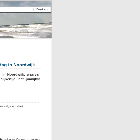
dag in Noordwijk
n in Noordwijk, waarvan
jkertijd het jaarlijkse
voor
ies uitgeschakeld
Roze
Zaterdag
en
Zomerfeest
gehandicapten
op
 Hotel van Oranje mag wat