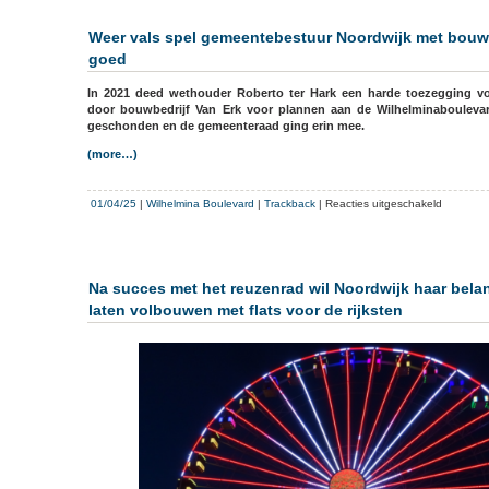
en
hotel
Weer vals spel gemeentebestuur Noordwijk met bouw
weer
goed
op
gang
In 2021 deed wethouder Roberto ter Hark een harde toezegging v
onder
door bouwbedrijf Van Erk voor plannen aan de Wilhelminaboulevard.
nieuw
geschonden en de gemeenteraad ging erin mee.
bedrijven
(more…)
voor
01/04/25
|
Wilhelmina Boulevard
|
Trackback
|
Reacties uitgeschakeld
Weer
vals
spel
gemeente
Na succes met het reuzenrad wil Noordwijk haar belan
Noordwijk
laten volbouwen met flats voor de rijksten
met
bouwer
duur
onroeren
goed