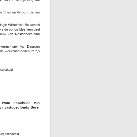
één
dag
e Vries en Verburg dertien
in
.
Noordwijk
ningin Wilhelmina Boulevard
Na de oorlog bleef een deel
 bouw van Residences van
veren hotel, Van Deursen
 de werkzaamheden tot 2,5
voor
eschakeld
Atlantikwall-
deel
weg
voor
parkeergarage
 twee notarissen van
van vastgoedfonds Bever
voor
uitgeschakeld