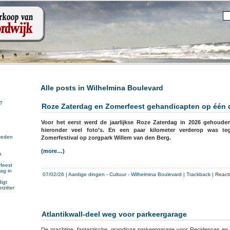
Alle posts in Wilhelmina Boulevard
?
Roze Zaterdag en Zomerfeest gehandicapten op één 
Voor het eerst werd de jaarlijkse Roze Zaterdag in 2026 gehoude
hieronder veel foto’s. En een paar kilometer verderop was tegeli
reden
Zomerfestival op zorgpark Willem van den Berg.
(more…)
n
n
feest
ag in
07/02/26
|
Aardige dingen
-
Cultuur
-
Wilhelmina Boulevard
|
Trackback
|
React
igt
rzitter
Atlantikwall-deel weg voor parkeergarage
De prachtige, fantastische, grandioze parkeergarage voor Recidences en