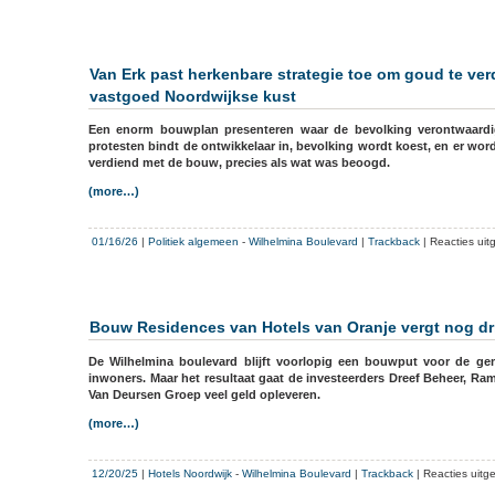
Van Erk past herkenbare strategie toe om goud te ve
vastgoed Noordwijkse kust
Een enorm bouwplan presenteren waar de bevolking verontwaardig
protesten bindt de ontwikkelaar in, bevolking wordt koest, en er wor
verdiend met de bouw, precies als wat was beoogd.
(more…)
01/16/26
|
Politiek algemeen
-
Wilhelmina Boulevard
|
Trackback
|
Reacties uit
Bouw Residences van Hotels van Oranje vergt nog dri
De Wilhelmina boulevard blijft voorlopig een bouwput voor de g
inwoners. Maar het resultaat gaat de investeerders Dreef Beheer, R
Van Deursen Groep veel geld opleveren.
(more…)
12/20/25
|
Hotels Noordwijk
-
Wilhelmina Boulevard
|
Trackback
|
Reacties uitg