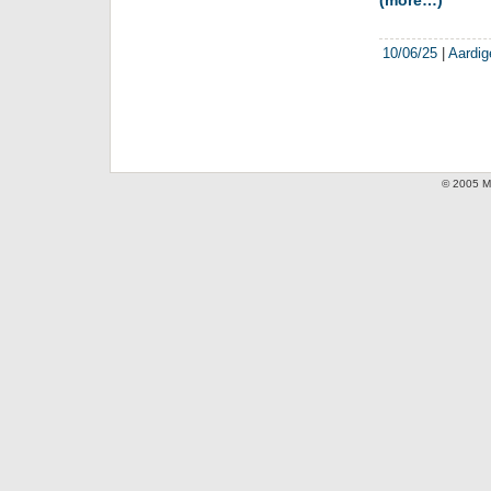
(more…)
10/06/25
|
Aardig
© 2005 Mi