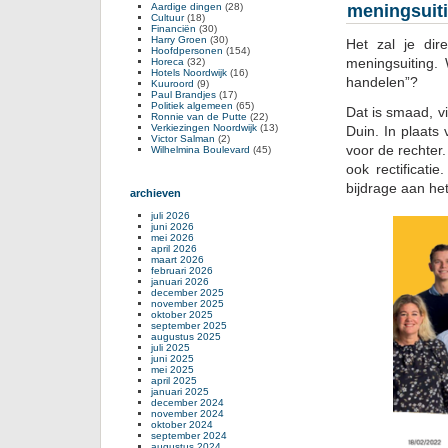
Aardige dingen
(28)
meningsuiti
Cultuur
(18)
Financiën
(30)
Harry Groen
(30)
Het zal je dir
Hoofdpersonen
(154)
meningsuiting.
Horeca
(32)
Hotels Noordwijk
(16)
handelen”?
Kuuroord
(9)
Paul Brandjes
(17)
Politiek algemeen
(65)
Dat is smaad, v
Ronnie van de Putte
(22)
Verkiezingen Noordwijk
(13)
Duin. In plaats
Victor Salman
(2)
voor de rechter
Wilhelmina Boulevard
(45)
ook rectificati
bijdrage aan het
archieven
juli 2026
juni 2026
mei 2026
april 2026
maart 2026
februari 2026
januari 2026
december 2025
november 2025
oktober 2025
september 2025
augustus 2025
juli 2025
juni 2025
mei 2025
april 2025
januari 2025
december 2024
november 2024
oktober 2024
september 2024
augustus 2024