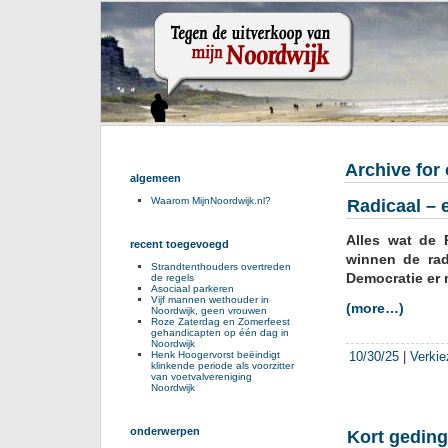
Archive for
algemeen
Waarom MijnNoordwijk.nl?
Radicaal – 
Alles wat de 
recent toegevoegd
winnen de rad
Strandtenthouders overtreden
Democratie er 
de regels
Asociaal parkeren
Vijf mannen wethouder in
(more…)
Noordwijk, geen vrouwen
Roze Zaterdag en Zomerfeest
gehandicapten op één dag in
Noordwijk
10/30/25
|
Verkie
Henk Hoogervorst beëindigt
klinkende periode als voorzitter
van voetvalvereniging
Noordwijk
onderwerpen
Kort geding