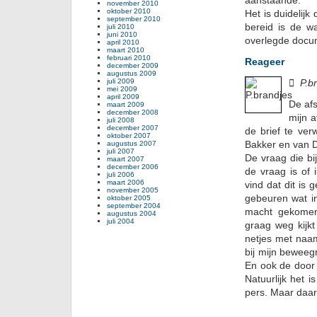
aanstaande.
november 2010
oktober 2010
Het is duidelijk
september 2010
bereid is de wa
juli 2010
juni 2010
overlegde docu
april 2010
maart 2010
februari 2010
Reageer
december 2009
augustus 2009
juli 2009

P.b
mei 2009
april 2009
De afs
maart 2009
december 2008
mijn a
juli 2008
december 2007
de brief te ver
oktober 2007
Bakker en van D
augustus 2007
juli 2007
De vraag die bij
maart 2007
december 2006
de vraag is of
juli 2006
maart 2006
vind dat dit is
november 2005
gebeuren wat in
oktober 2005
september 2004
macht gekome
augustus 2004
juli 2004
graag weg kijk
netjes met naam
bij mijn beweeg
En ook de door 
Natuurlijk het 
pers. Maar daar