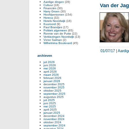
Aardige dingen
(28)
Van der Jag
Cultuur
(18)
Financiën
(30)
Harry Groen
(30)
Hoofdpersonen
(154)
Horeca
(32)
Hotels Noordwijk
(16)
Kuuroord
(9)
Paul Brandjes
(17)
Politiek algemeen
(65)
Ronnie van de Putte
(22)
Verkiezingen Noordwijk
(13)
Victor Salman
(2)
Wilhelmina Boulevard
(45)
01/07/17
|
Aardig
archieven
juli 2026
juni 2026
mei 2026
april 2026
maart 2026
februari 2026
januari 2026
december 2025
november 2025
oktober 2025
september 2025
augustus 2025
juli 2025
juni 2025
mei 2025
april 2025
januari 2025
december 2024
november 2024
oktober 2024
september 2024
augustus 2024