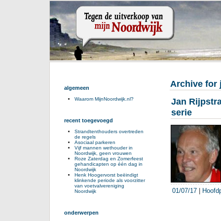
Archive for 
algemeen
Waarom MijnNoordwijk.nl?
Jan Rijpstr
serie
recent toegevoegd
Strandtenthouders overtreden
de regels
Asociaal parkeren
Vijf mannen wethouder in
Noordwijk, geen vrouwen
Roze Zaterdag en Zomerfeest
gehandicapten op één dag in
Noordwijk
Henk Hoogervorst beëindigt
klinkende periode als voorzitter
van voetvalvereniging
01/07/17
|
Hoofd
Noordwijk
onderwerpen