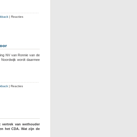
met
Van
Erk
ckback
|
Reacties
door
ding NV van Ronnie van de
e Noordwijk wordt daarmee
kback
|
Reacties
t vertrek van wethouder
en het CDA. Wat zijn de