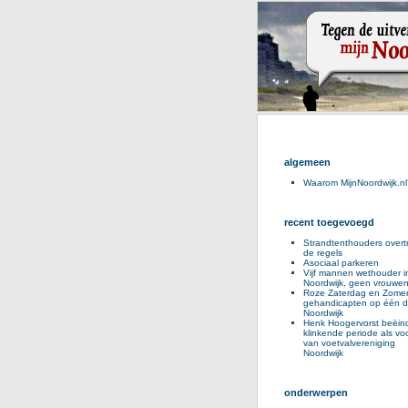
algemeen
Waarom MijnNoordwijk.nl
recent toegevoegd
Strandtenthouders overt
de regels
Asociaal parkeren
Vijf mannen wethouder i
Noordwijk, geen vrouwe
Roze Zaterdag en Zomer
gehandicapten op één d
Noordwijk
Henk Hoogervorst beëind
klinkende periode als voo
van voetvalvereniging
Noordwijk
onderwerpen