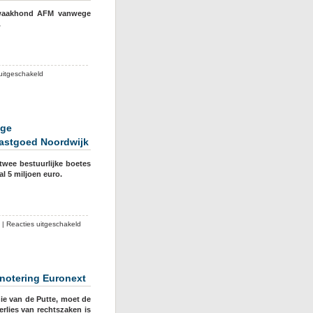
rswaakhond AFM vanwege
.
voor
uitgeschakeld
Bever
Holding
verliest
rechtszaak
ege
om
vastgoed Noordwijk
boetes
en
twee bestuurlijke boetes
kondigt
l 5 miljoen euro.
rechtszaak
aan
tegen
Van
voor
|
Reacties uitgeschakeld
Erk.
Liefst
5
miljoen
boete
 notering Euronext
voor
Bever
ie van de Putte, moet de
Holding
rlies van rechtszaken is