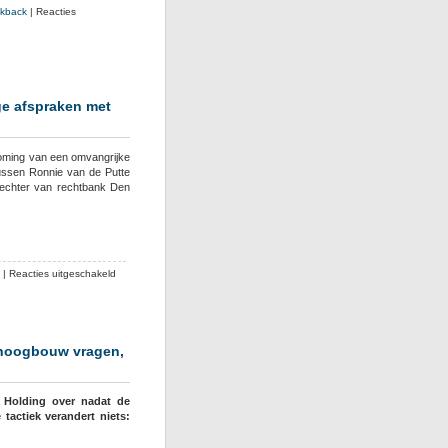
ckback
|
Reacties
ge afspraken met
oming van een omvangrijke
ussen Ronnie van de Putte
rechter van rechtbank Den
voor
|
Reacties uitgeschakeld
Rechter
gelooft
Van
de
l hoogbouw vragen,
Putte
en
Mens
 Holding over nadat de
over
actiek verandert niets:
mondelinge
afspraken