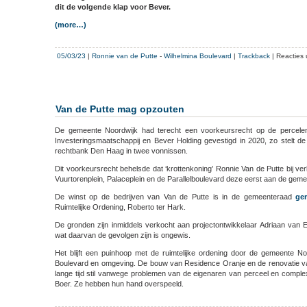
dit de volgende klap voor Bever.
(more…)
05/03/23
|
Ronnie van de Putte
-
Wilhelmina Boulevard
|
Trackback
|
Reacties 
Van de Putte mag opzouten
De gemeente Noordwijk had terecht een voorkeursrecht op de percel
Investeringsmaatschappij en Bever Holding gevestigd in 2020, zo stelt de
rechtbank Den Haag in twee vonnissen.
Dit voorkeursrecht behelsde dat ‘krottenkoning’ Ronnie Van de Putte bij v
Vuurtorenplein, Palaceplein en de Parallelboulevard deze eerst aan de gem
De winst op de bedrijven van Van de Putte is in de gemeenteraad
ge
Ruimtelijke Ordening, Roberto ter Hark.
De gronden zijn inmiddels verkocht aan projectontwikkelaar Adriaan van
wat daarvan de gevolgen zijn is ongewis.
Het blijft een puinhoop met de ruimtelijke ordening door de gemeente N
Boulevard en omgeving. De bouw van Residence Oranje en de renovatie van
lange tijd stil vanwege problemen van de eigenaren van perceel en compl
Boer. Ze hebben hun hand overspeeld.