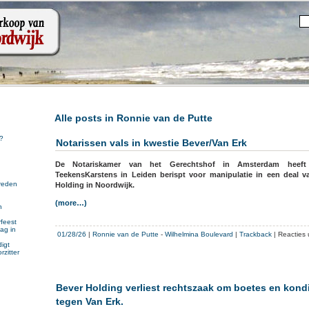
Alle posts in Ronnie van de Putte
?
Notarissen vals in kwestie Bever/Van Erk
De Notariskamer van het Gerechtshof in Amsterdam heeft
TeekensKarstens in Leiden berispt voor manipulatie in een deal 
reden
Holding in Noordwijk.
(more…)
n
n
feest
ag in
01/28/26
|
Ronnie van de Putte
-
Wilhelmina Boulevard
|
Trackback
|
Reacties 
igt
rzitter
Bever Holding verliest rechtszaak om boetes en kond
tegen Van Erk.