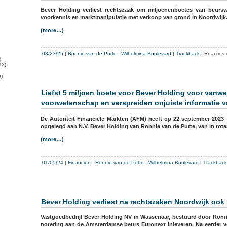
Bever Holding verliest rechtszaak om miljoenenboetes van beu
voorkennis en marktmanipulatie met verkoop van grond in Noordwijk
(more…)
08/23/25
|
Ronnie van de Putte
-
Wilhelmina Boulevard
|
Trackback
|
Reacties 
)
13)
)
Liefst 5 miljoen boete voor Bever Holding voor vanw
voorwetenschap en verspreiden onjuiste informatie 
De Autoriteit Financiële Markten (AFM) heeft op 22 september 2023 
opgelegd aan N.V. Bever Holding van Ronnie van de Putte, van in totaa
(more…)
01/05/24
|
Financiën
-
Ronnie van de Putte
-
Wilhelmina Boulevard
|
Trackback
Bever Holding verliest na rechtszaken Noordwijk ook
Vastgoedbedrijf Bever Holding NV in Wassenaar, bestuurd door Ronn
notering aan de Amsterdamse beurs Euronext inleveren. Na eerder ve