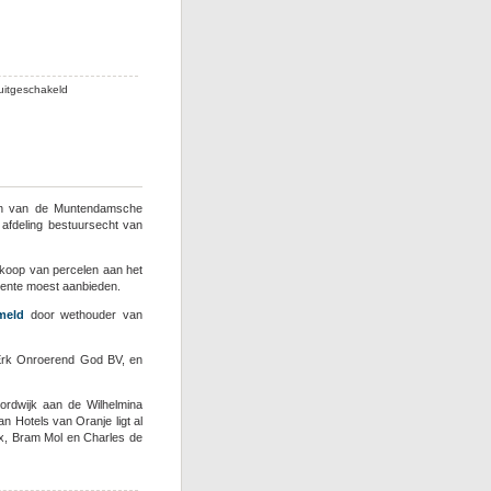
voor
vanwege
voorwetenschap
en
verspreiden
voor
uitgeschakeld
onjuiste
Bever
informatie vastgoed
Holding
Noordwijk
verliest
na
rechtszaken
Noordwijk
en van de Muntendamsche
ook
 afdeling bestuursecht van
notering
Euronext
erkoop van percelen aan het
eente moest aanbieden.
meld
door wethouder van
 Erk Onroerend God BV, en
oordwijk aan de Wilhelmina
 Hotels van Oranje ligt al
ex, Bram Mol en Charles de