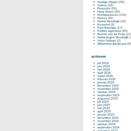
Aardige dingen
(28)
Cultuur
(18)
Financiën
(30)
Harry Groen
(30)
Hoofdpersonen
(154)
Horeca
(32)
Hotels Noordwijk
(16)
Kuuroord
(9)
Paul Brandjes
(17)
Politiek algemeen
(65)
Ronnie van de Putte
(22
Verkiezingen Noordwijk
(
Victor Salman
(2)
Wilhelmina Boulevard
(45
archieven
juli 2026
juni 2026
mei 2026
april 2026
maart 2026
februari 2026
januari 2026
december 2025
november 2025
oktober 2025
september 2025
augustus 2025
juli 2025
juni 2025
mei 2025
april 2025
januari 2025
december 2024
november 2024
oktober 2024
september 2024
augustus 2024