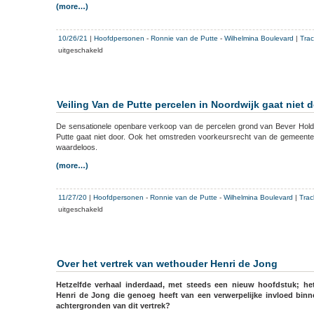
(more…)
10/26/21
|
Hoofdpersonen
-
Ronnie van de Putte
-
Wilhelmina Boulevard
|
Tra
voor
uitgeschakeld
De
bekende
strategie
van
Veiling Van de Putte percelen in Noordwijk gaat niet 
projectontwikkelaars:
veel
De sensationele openbare verkoop van de percelen grond van Bever Hol
hoogbouw
Putte gaat niet door. Ook het omstreden voorkeursrecht van de gemeent
vragen,
waardeloos.
er
(more…)
gaat
wat
af
11/27/20
|
Hoofdpersonen
-
Ronnie van de Putte
-
Wilhelmina Boulevard
|
Trac
en
voor
uitgeschakeld
er
Veiling
resteert
Van
megawinst
de
Putte
Over het vertrek van wethouder Henri de Jong
percelen
in
Hetzelfde verhaal inderdaad, met steeds een nieuw hoofdstuk; he
Noordwijk
Henri de Jong die genoeg heeft van een verwerpelijke invloed binn
gaat
achtergronden van dit vertrek?