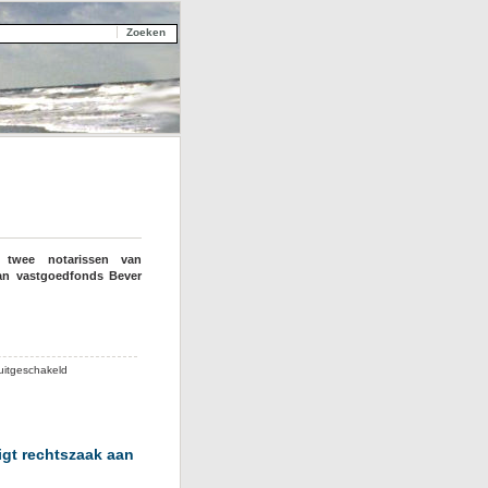
 twee notarissen van
van vastgoedfonds Bever
voor
uitgeschakeld
Notarissen
vals
in
kwestie
igt rechtszaak aan
Bever/Van
Erk