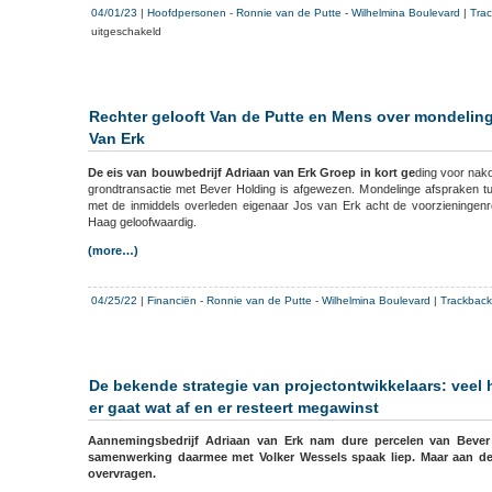
04/01/23
|
Hoofdpersonen
-
Ronnie van de Putte
-
Wilhelmina Boulevard
|
Tra
voor
uitgeschakeld
Van
de
Putte
mag
Rechter gelooft Van de Putte en Mens over mondelin
opzouten
Van Erk
De eis van bouwbedrijf Adriaan van Erk Groep in kort ge
ding voor nak
grondtransactie met Bever Holding is afgewezen. Mondelinge afspraken t
met de inmiddels overleden eigenaar Jos van Erk acht de voorzieningen
Haag geloofwaardig.
(more…)
04/25/22
|
Financiën
-
Ronnie van de Putte
-
Wilhelmina Boulevard
|
Trackback
De bekende strategie van projectontwikkelaars: vee
er gaat wat af en er resteert megawinst
Aannemingsbedrijf Adriaan van Erk nam dure percelen van Bever
samenwerking daarmee met Volker Wessels spaak liep. Maar aan de t
overvragen.