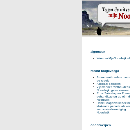
algemeen
Waarom MijnNoordwijk.nl
recent toegevoegd
Strandtenthouders overt
de regels
Asociaal parkeren
Vijf mannen wethouder i
Noordwijk, geen vrouwe
Roze Zaterdag en Zomer
gehandicapten op één d
Noordwijk
Henk Hoogervorst beëind
klinkende periode als voo
van voetvalvereniging
Noordwijk
onderwerpen