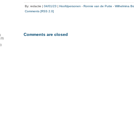
By: redactie |
04/01/23
|
Hoofdpersonen
-
Ronnie van de Putte
-
Wilhelmina B
Comments [RSS 2.0]
Comments are closed
)
13)
)