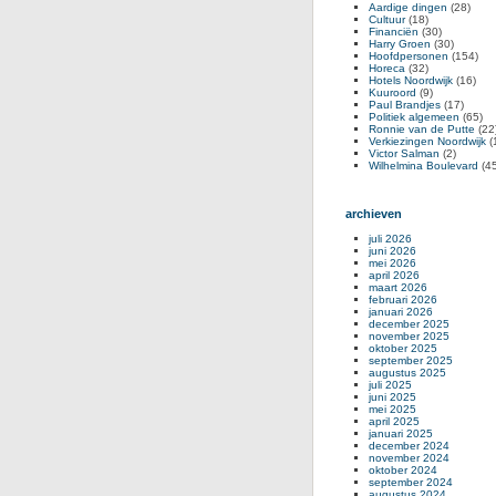
Aardige dingen
(28)
Cultuur
(18)
Financiën
(30)
Harry Groen
(30)
Hoofdpersonen
(154)
Horeca
(32)
Hotels Noordwijk
(16)
Kuuroord
(9)
Paul Brandjes
(17)
Politiek algemeen
(65)
Ronnie van de Putte
(22
Verkiezingen Noordwijk
(
Victor Salman
(2)
Wilhelmina Boulevard
(45
archieven
juli 2026
juni 2026
mei 2026
april 2026
maart 2026
februari 2026
januari 2026
december 2025
november 2025
oktober 2025
september 2025
augustus 2025
juli 2025
juni 2025
mei 2025
april 2025
januari 2025
december 2024
november 2024
oktober 2024
september 2024
augustus 2024