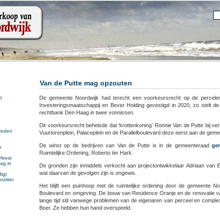
Van de Putte mag opzouten
De gemeente Noordwijk had terecht een voorkeursrecht op de percel
?
Investeringsmaatschappij en Bever Holding gevestigd in 2020, zo stelt de
rechtbank Den Haag in twee vonnissen.
Dit voorkeursrecht behelsde dat ‘krottenkoning’ Ronnie Van de Putte bij v
reden
Vuurtorenplein, Palaceplein en de Parallelboulevard deze eerst aan de gem
De winst op de bedrijven van Van de Putte is in de gemeenteraad
ge
n
Ruimtelijke Ordening, Roberto ter Hark.
n
feest
ag in
De gronden zijn inmiddels verkocht aan projectontwikkelaar Adriaan van
wat daarvan de gevolgen zijn is ongewis.
igt
rzitter
Het blijft een puinhoop met de ruimtelijke ordening door de gemeente N
Boulevard en omgeving. De bouw van Residence Oranje en de renovatie van
lange tijd stil vanwege problemen van de eigenaren van perceel en compl
Boer. Ze hebben hun hand overspeeld.