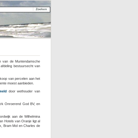
en van de Muntendamsche
 afdeling bestuursecht van
erkoop van percelen aan het
eente moest aanbieden.
meld
door wethouder van
 Erk Onroerend God BV, en
oordwijk aan de Wilhelmina
 Hotels van Oranje ligt al
ex, Bram Mol en Charles de