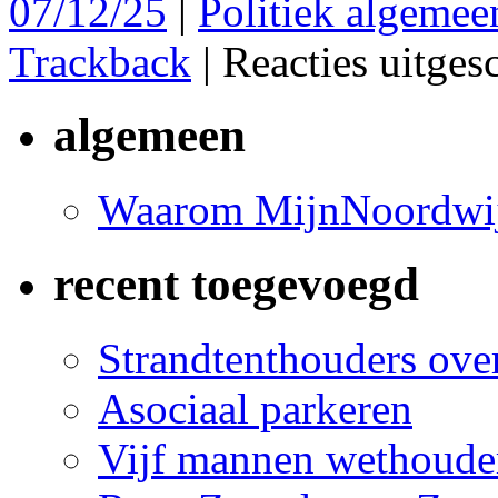
07/12/25
|
Politiek algemee
Trackback
|
Reacties uitges
algemeen
Waarom MijnNoordwij
recent toegevoegd
Strandtenthouders over
Asociaal parkeren
Vijf mannen wethoude