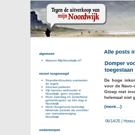
Alle posts 
algemeen
Waarom MijnNoordwijk.nl?
Domper voor
toegestaan
recent toegevoegd
De hoge inkom
Strandtenthouders overtreden
de regels
voor de Navo-c
Asociaal parkeren
Vijf mannen wethouder in
Groep niet inv
Noordwijk, geen vrouwen
helemaal niet 
Roze Zaterdag en Zomerfeest
gehandicapten op één dag in
Noordwijk
(more…)
Henk Hoogervorst beëindigt
klinkende periode als voorzitter
van voetvalvereniging
Noordwijk
06/14/25
|
Horec
onderwerpen