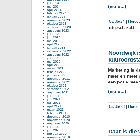
juli 2024
(more…)
mei 2024
april 2024
februari 2024
januari 2024
november 2023
05/06/24
|
Horec
oktober 2023
september 2023
uitgeschakeld
voor
augustus 2023
Marc
juli 2023
juni 2023
Boe
mei 2023
word
april 2023
januari 2023
med
september 2022
Noordwijk 
eig
augustus 2022
juli 2022
kuuroordst
van
mei 2022
Hote
april 2022
maart 2022
Marketing is d
van
februari 2022
Ora
januari 2022
meer en meer 
december 2021
een potje mee 
november 2021
oktober 2021
september 2021
(more…)
augustus 2021
juli 2021
juni 2021
mei 2021
05/05/23
|
Horec
april 2021
maart 2021
februari 2021
december 2020
november 2020
augustus 2020
juli 2020
juni 2020
Daar is die
februari 2020
november 2019