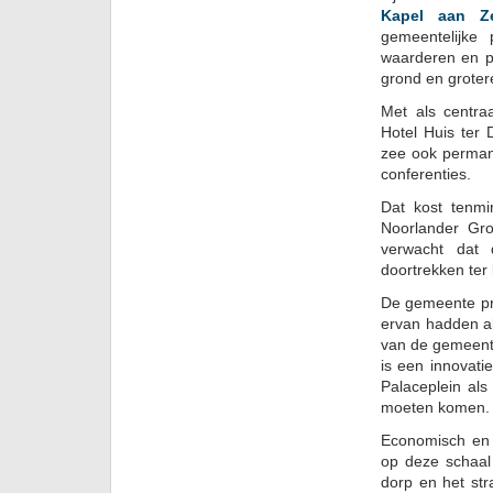
Kapel aan Z
gemeentelijke
waarderen en p
grond en groter
Met als centra
Hotel Huis ter
zee ook permane
conferenties.
Dat kost tenmi
Noorlander Gro
verwacht dat 
doortrekken te
De gemeente pre
ervan hadden al
van de gemeente
is een innovati
Palaceplein als
moeten komen.
Economisch en r
op deze schaal 
dorp en het st