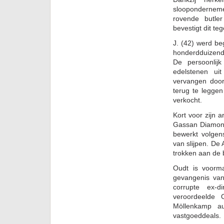
sloopondernem
rovende butle
bevestigt dit t
J. (42) werd be
honderdduizende
De persoonlij
edelstenen ui
vervangen door
terug te leggen
verkocht.
Kort voor zijn 
Gassan Diamond
bewerkt volgen
van slijpen. De
trokken aan de 
Oudt is voorma
gevangenis va
corrupte ex-d
veroordeelde 
Möllenkamp au
vastgoeddeals.