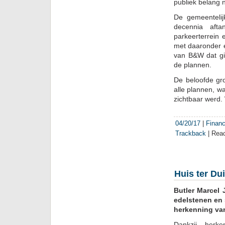
publiek belang 
De gemeenteli
decennia afta
parkeerterrein
met daaronder e
van B&W dat gi
de plannen.
De beloofde gro
alle plannen, 
zichtbaar werd.
04/20/17
|
Financ
Trackback
|
Reac
Huis ter Dui
Butler Marcel 
edelstenen en 
herkenning va
Dankzij herk