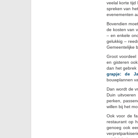
veelal korte tij
spreken van het
evenementen aa
Bovendien moet 
de kosten van v
– en enkele on
gelukkig – reed
Gemeentelijke be
Groot voordeel 
en gisteren ook
dan het gebrek
grapje: de 
bouwplannen va
Dan wordt de vr
Duin uitvoeren 
perken, passen
willen bij het m
Ook voor de fam
restaurant op h
genoeg ook een
verpretparkise