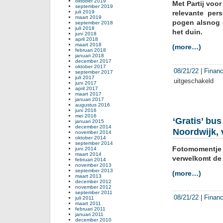
oktober 2019
Met Partij voo
september 2019
juli 2019
relevante pers
maart 2019
pogen alsnog 
september 2018
juli 2018
het duin.
juni 2018
april 2018
maart 2018
(more…)
februari 2018
januari 2018
december 2017
oktober 2017
08/21/22
|
Financ
september 2017
juli 2017
uitgeschakeld
voor
juni 2017
april 2017
Daa
maart 2017
is
januari 2017
augustus 2016
die
juni 2016
weer
mei 2016
‘Gratis’ bu
januari 2015
par
december 2014
Noordwijk, 
Huis
november 2014
oktober 2014
ter
september 2014
Fotomomentje
Dui
juni 2014
maart 2014
verwelkomt de 
februari 2014
november 2013
september 2013
(more…)
maart 2013
december 2012
november 2012
september 2011
08/21/22
|
Financ
juli 2011
maart 2011
februari 2011
januari 2011
december 2010