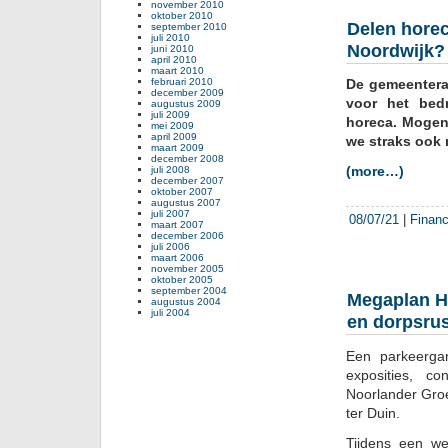
november 2010
oktober 2010
Delen horec
september 2010
juli 2010
Noordwijk?
juni 2010
april 2010
maart 2010
februari 2010
De gemeentera
december 2009
voor het bedr
augustus 2009
juli 2009
horeca. Mogen 
mei 2009
april 2009
we straks ook 
maart 2009
december 2008
(more…)
juli 2008
december 2007
oktober 2007
augustus 2007
juli 2007
08/07/21
|
Financ
maart 2007
december 2006
juli 2006
maart 2006
november 2005
oktober 2005
september 2004
Megaplan H
augustus 2004
juli 2004
en dorpsrus
Een parkeerga
exposities, c
Noorlander Gro
ter Duin.
Tijdens een we