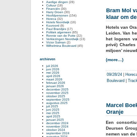
Aardige dingen
(28)
Cultuur
(18)
Financiën
(30)
Bram Mol va
Harry Groen
(30)
Hoofdpersonen
(154)
klaar om de
Horeca
(32)
Hotels Noordwijk
(16)
Kuuroord
(9)
Hotels van Ora
Paul Brandjes
(17)
Politiek algemeen
(65)
Leiden. Van he
Ronnie van de Putte
(22)
het logeren v
Verkiezingen Noordwijk
(13)
Victor Salman
(2)
privé) Charles
Wilhelmina Boulevard
(45)
miljoen’ nieuw
archieven
(more…)
juli 2026
juni 2026
mei 2026
09/28/24
|
Horec
april 2026
maart 2026
Boulevard
|
Trac
februari 2026
januari 2026
december 2025
november 2025
oktober 2025
september 2025
augustus 2025
Marcel Boe
juli 2025
juni 2025
Oranje
mei 2025
april 2025
januari 2025
Een consorti
december 2024
november 2024
Deursen Group
oktober 2024
september 2024
nemen van de 
augustus 2024