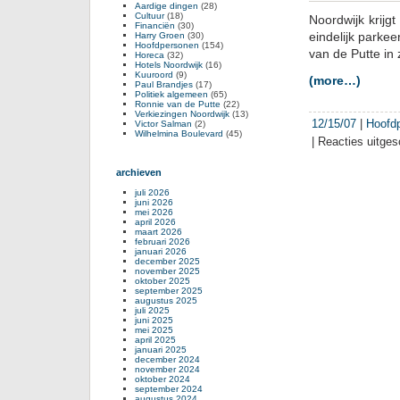
Aardige dingen
(28)
Cultuur
(18)
Noordwijk krijg
Financiën
(30)
eindelijk park
Harry Groen
(30)
Hoofdpersonen
(154)
van de Putte in
Horeca
(32)
Hotels Noordwijk
(16)
Kuuroord
(9)
(more…)
Paul Brandjes
(17)
Politiek algemeen
(65)
Ronnie van de Putte
(22)
Verkiezingen Noordwijk
(13)
12/15/07
|
Hoofd
Victor Salman
(2)
Wilhelmina Boulevard
(45)
|
Reacties uitge
archieven
juli 2026
juni 2026
mei 2026
april 2026
maart 2026
februari 2026
januari 2026
december 2025
november 2025
oktober 2025
september 2025
augustus 2025
juli 2025
juni 2025
mei 2025
april 2025
januari 2025
december 2024
november 2024
oktober 2024
september 2024
augustus 2024