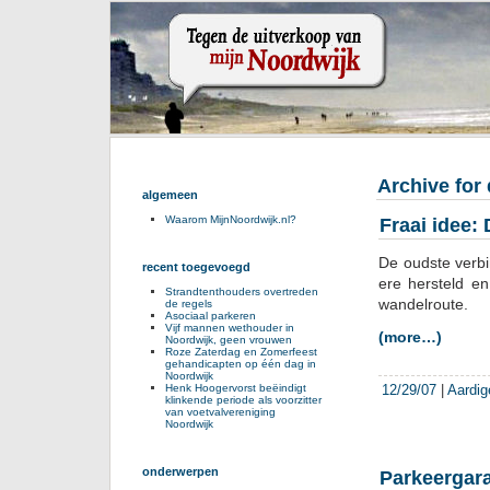
Archive for
algemeen
Waarom MijnNoordwijk.nl?
Fraai idee:
De oudste verbi
recent toegevoegd
ere hersteld e
Strandtenthouders overtreden
wandelroute.
de regels
Asociaal parkeren
Vijf mannen wethouder in
(more…)
Noordwijk, geen vrouwen
Roze Zaterdag en Zomerfeest
gehandicapten op één dag in
Noordwijk
12/29/07
|
Aardig
Henk Hoogervorst beëindigt
klinkende periode als voorzitter
van voetvalvereniging
Noordwijk
onderwerpen
Parkeergara