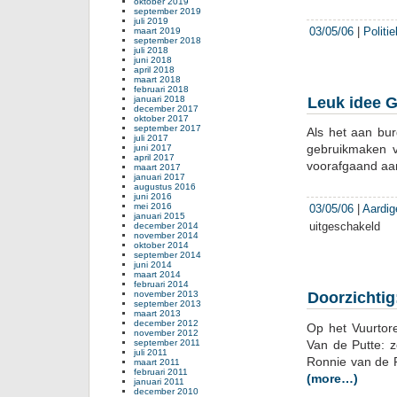
oktober 2019
september 2019
juli 2019
03/05/06
|
Politi
maart 2019
september 2018
juli 2018
juni 2018
april 2018
maart 2018
februari 2018
januari 2018
Leuk idee G
december 2017
oktober 2017
september 2017
Als het aan bu
juli 2017
gebruikmaken v
juni 2017
april 2017
voorafgaand aan
maart 2017
januari 2017
augustus 2016
juni 2016
mei 2016
03/05/06
|
Aardig
januari 2015
uitgeschakeld
voor
december 2014
november 2014
Leu
oktober 2014
september 2014
idee
juni 2014
Gro
maart 2014
februari 2014
voet
november 2013
Doorzichtig
op
september 2013
maart 2013
een
december 2012
Op het Vuurtor
sch
november 2012
september 2011
Van de Putte:
juli 2011
Ronnie van de P
maart 2011
februari 2011
(more…)
januari 2011
december 2010