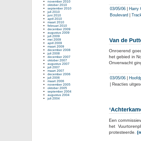
november 2010
oktober 2010
03/05/06
|
Harry
september 2010
juli 2010
Boulevard
|
Trac
juni 2010
april 2010
maart 2010
februari 2010
december 2009
augustus 2009
juli 2009
Van de Putte
mei 2009
april 2009
maart 2009
december 2008
Onroerend goed
juli 2008
het gebied in N
december 2007
oktober 2007
Onverwacht ginge
augustus 2007
juli 2007
maart 2007
december 2006
03/05/06
|
Hoofd
juli 2006
maart 2006
|
Reacties uitge
november 2005
oktober 2005
september 2004
augustus 2004
juli 2004
‘Achterkame
Een commissiev
het Vuurtorenp
protesteerde.
(