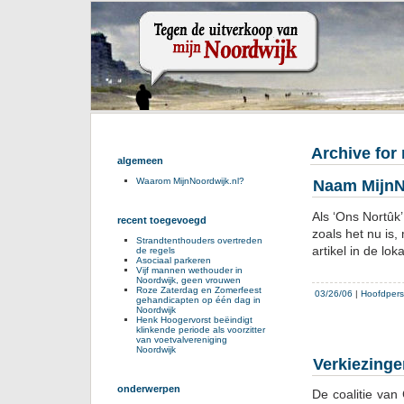
Archive for
algemeen
Waarom MijnNoordwijk.nl?
Naam MijnN
Als ‘Ons Nortûk
recent toegevoegd
zoals het nu is,
Strandtenthouders overtreden
artikel in de lo
de regels
Asociaal parkeren
Vijf mannen wethouder in
Noordwijk, geen vrouwen
Roze Zaterdag en Zomerfeest
03/26/06
|
Hoofdper
gehandicapten op één dag in
Noordwijk
Henk Hoogervorst beëindigt
klinkende periode als voorzitter
van voetvalvereniging
Noordwijk
Verkiezinge
onderwerpen
De coalitie van