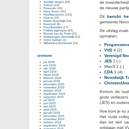
de meerderheid
Aardige dingen
(28)
Cultuur
(18)
de nieuwe part
Financiën
(30)
Harry Groen
(30)
Hoofdpersonen
(154)
Dit
bericht h
Horeca
(32)
Hotels Noordwijk
(16)
gemeente Noordw
Kuuroord
(9)
Paul Brandjes
(17)
De uitslag zoal
Politiek algemeen
(65)
Ronnie van de Putte
(22)
opmaken:
Verkiezingen Noordwijk
(13)
Victor Salman
(2)
Wilhelmina Boulevard
(45)
Progressiev
VVD
4 (2)
Verenigd No
archieven
JES
2 (-)
juli 2026
juni 2026
WenS 2 (-)
mei 2026
CDA
3 (4)
april 2026
maart 2026
Noordwijk T
februari 2026
januari 2026
ChristenUni
december 2025
november 2025
oktober 2025
Kortom, de ‘oude
september 2025
grote verliezer
augustus 2025
juli 2025
(JES) en ouder
juni 2025
mei 2025
april 2025
Hoe kom je nu a
januari 2025
december 2024
Het ‘oude coll
november 2024
dan tot tien v
oktober 2024
september 2024
ontstaan met VV
augustus 2024