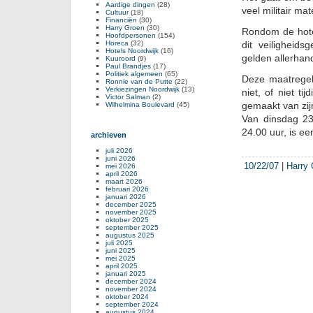
Aardige dingen
(28)
veel militair mat
Cultuur
(18)
Financiën
(30)
Harry Groen
(30)
Rondom de hotel
Hoofdpersonen
(154)
Horeca
(32)
dit veiligheids
Hotels Noordwijk
(16)
gelden allerhan
Kuuroord
(9)
Paul Brandjes
(17)
Politiek algemeen
(65)
Deze maatrege
Ronnie van de Putte
(22)
Verkiezingen Noordwijk
(13)
niet, of niet t
Victor Salman
(2)
gemaakt van zi
Wilhelmina Boulevard
(45)
Van dinsdag 23
24.00 uur, is e
archieven
juli 2026
juni 2026
10/22/07
|
Harry
mei 2026
april 2026
maart 2026
februari 2026
januari 2026
december 2025
november 2025
oktober 2025
september 2025
augustus 2025
juli 2025
juni 2025
mei 2025
april 2025
januari 2025
december 2024
november 2024
oktober 2024
september 2024
augustus 2024