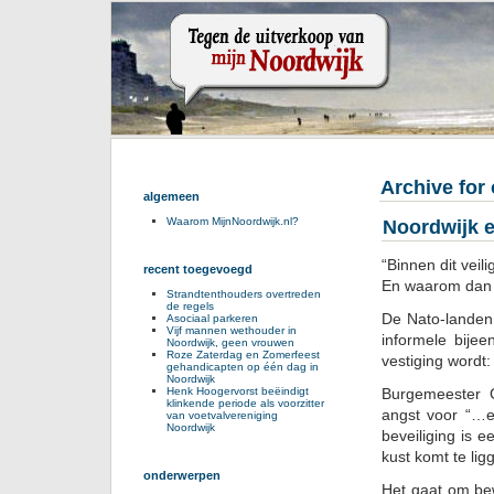
Archive for
algemeen
Waarom MijnNoordwijk.nl?
Noordwijk e
“Binnen dit veil
recent toegevoegd
En waarom dan 
Strandtenthouders overtreden
de regels
De Nato-landen
Asociaal parkeren
Vijf mannen wethouder in
informele bijee
Noordwijk, geen vrouwen
Roze Zaterdag en Zomerfeest
vestiging wordt:
gehandicapten op één dag in
Noordwijk
Burgemeester 
Henk Hoogervorst beëindigt
klinkende periode als voorzitter
angst voor “…e
van voetvalvereniging
Noordwijk
beveiliging is 
kust komt te lig
onderwerpen
Het gaat om bew