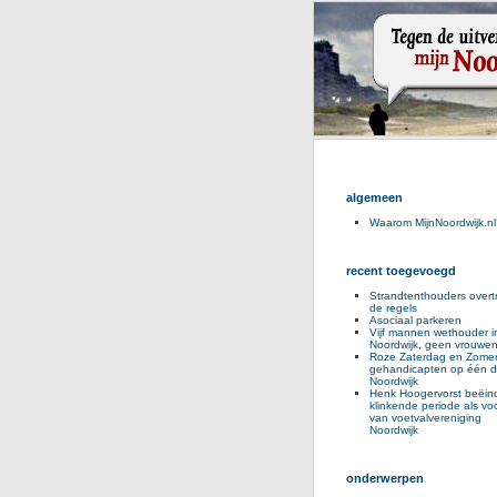
algemeen
Waarom MijnNoordwijk.nl
recent toegevoegd
Strandtenthouders overt
de regels
Asociaal parkeren
Vijf mannen wethouder i
Noordwijk, geen vrouwe
Roze Zaterdag en Zomer
gehandicapten op één d
Noordwijk
Henk Hoogervorst beëind
klinkende periode als voo
van voetvalvereniging
Noordwijk
onderwerpen