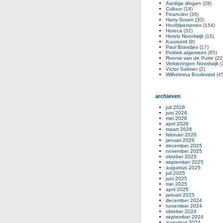
Aardige dingen
(28)
Cultuur
(18)
Financiën
(30)
Harry Groen
(30)
Hoofdpersonen
(154)
Horeca
(32)
Hotels Noordwijk
(16)
Kuuroord
(9)
Paul Brandjes
(17)
Politiek algemeen
(65)
Ronnie van de Putte
(22
Verkiezingen Noordwijk
(
Victor Salman
(2)
Wilhelmina Boulevard
(45
archieven
juli 2026
juni 2026
mei 2026
april 2026
maart 2026
februari 2026
januari 2026
december 2025
november 2025
oktober 2025
september 2025
augustus 2025
juli 2025
juni 2025
mei 2025
april 2025
januari 2025
december 2024
november 2024
oktober 2024
september 2024
augustus 2024