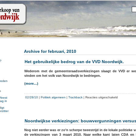
Archive for februari, 2010
Het gebruikelijke bedrog van de VVD Noordwijk.
?
Wederom met de gemeenteraadsverkiezingen slaagt de VVD er we
vinden om het volk van Noordwijk te bedriegen.
reden
(more…)
n
n
voor
02/28/10
|
Politiek algemeen
|
Trackback
|
Reacties uitgeschakeld
feest
ag in
Het
gebruikelijke
igt
rzitter
bedrog
van
Noordwijkse verkiezingen: bouwvergunningen versu
de
VVD
Nog niet eerder was er zo’n scherpe tweestrijd in de lokale politieke 
Noordwijk.
de verkiezingen van 3 maart 2010. Naar welke kant laten CDA en