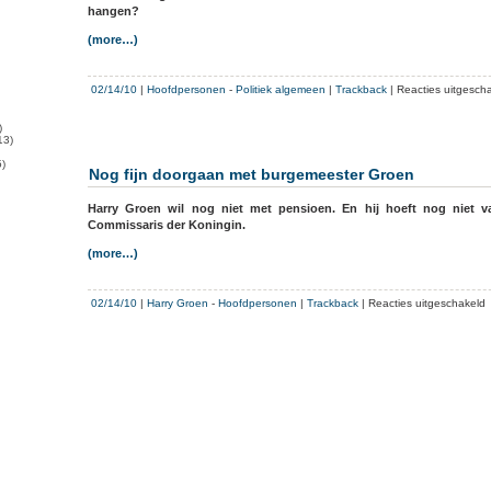
hangen?
(more…)
02/14/10
|
Hoofdpersonen
-
Politiek algemeen
|
Trackback
|
Reacties uitgesch
)
13)
)
Nog fijn doorgaan met burgemeester Groen
Harry Groen wil nog niet met pensioen. En hij hoeft nog niet 
Commissaris der Koningin.
(more…)
v
02/14/10
|
Harry Groen
-
Hoofdpersonen
|
Trackback
|
Reacties uitgeschakeld
f
d
m
b
G