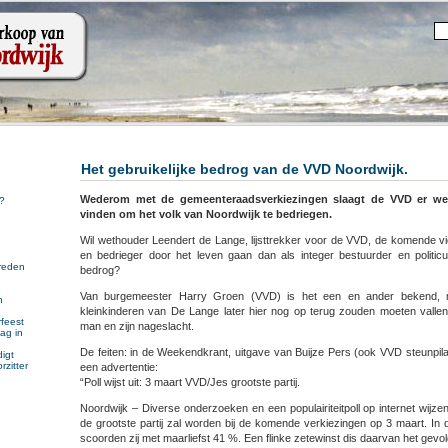
Het gebruikelijke bedrog van de VVD Noordwijk.
Wederom met de gemeenteraadsverkiezingen slaagt de VVD er we
?
vinden om het volk van Noordwijk te bedriegen.
Wil wethouder Leendert de Lange, lijsttrekker voor de VVD, de komende vie
en bedrieger door het leven gaan dan als integer bestuurder en politic
reden
bedrog?
Van burgemeester Harry Groen (VVD) is het een en ander bekend, 
n
kleinkinderen van De Lange later hier nog op terug zouden moeten vallen, 
n
feest
man en zijn nageslacht.
ag in
De feiten: in de Weekendkrant, uitgave van Buijze Pers (ook VVD steunpila
igt
rzitter
een advertentie:
“Poll wijst uit: 3 maart VVD/Jes grootste partij.
Noordwijk – Diverse onderzoeken en een populairiteitpoll op internet wijz
de grootste partij zal worden bij de komende verkiezingen op 3 maart. In 
scoorden zij met maarliefst 41 %. Een flinke zetewinst dis daarvan het gevol