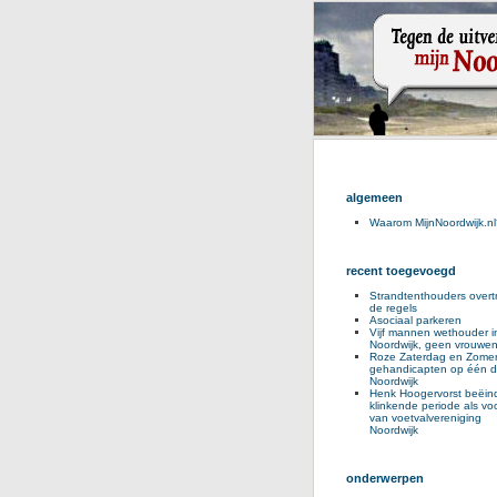
algemeen
Waarom MijnNoordwijk.nl
recent toegevoegd
Strandtenthouders overt
de regels
Asociaal parkeren
Vijf mannen wethouder i
Noordwijk, geen vrouwe
Roze Zaterdag en Zomer
gehandicapten op één d
Noordwijk
Henk Hoogervorst beëind
klinkende periode als voo
van voetvalvereniging
Noordwijk
onderwerpen