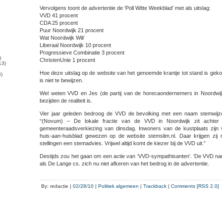
Vervolgens toont de advertentie de ‘Poll Witte Weekblad’ met als uitslag:
VVD 41 procent
CDA 25 procent
Puur Noordwijk 21 procent
Wat Noordwijk Wil/
Liberaal Noordwijk 10 procent
Progressieve Combinatie 3 procent
)
ChristenUnie 1 procent
13)
Hoe deze uitslag op de website van het genoemde krantje tot stand is geko
)
is niet te bewijzen.
Wel weten VVD en Jes (de partij van de horecaondernemers in Noordwi
bezijden de realiteit is.
Vier jaar geleden bedroog de VVD de bevolking met een naam stemwij
“(Novum) – De lokale fractie van de VVD in Noordwijk zit achter
gemeenteraadsverkiezing van dinsdag. Inwoners van de kustplaats zijn v
huis-aan-huisblad gewezen op de website stemslim.nl. Daar krijgen zij n
stellingen een stemadvies. Vrijwel altijd komt de kiezer bij de VVD uit.”
Destijds zou het gaan om een actie van ‘VVD-sympathisanten’. ‘De VVD na
als De Lange cs. zich nu niet afkeren van het bedrog in de advertentie.
By: redactie |
02/28/10
|
Politiek algemeen
|
Trackback
|
Comments [RSS 2.0]