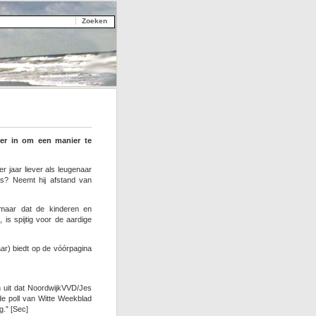
er in om een manier te
r jaar liever als leugenaar
us? Neemt hij afstand van
maar dat de kinderen en
is spijtig voor de aardige
ar) biedt op de vóórpagina
en uit dat NoordwijkVVD/Jes
de poll van Witte Weekblad
g.” [Sec]