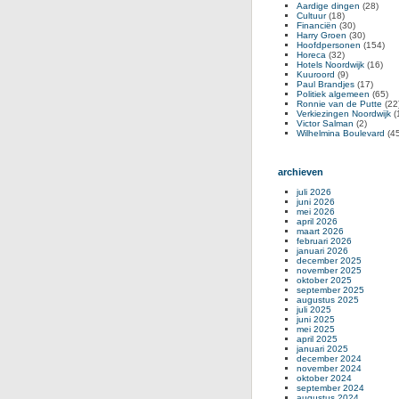
Aardige dingen
(28)
Cultuur
(18)
Financiën
(30)
Harry Groen
(30)
Hoofdpersonen
(154)
Horeca
(32)
Hotels Noordwijk
(16)
Kuuroord
(9)
Paul Brandjes
(17)
Politiek algemeen
(65)
Ronnie van de Putte
(22
Verkiezingen Noordwijk
(
Victor Salman
(2)
Wilhelmina Boulevard
(45
archieven
juli 2026
juni 2026
mei 2026
april 2026
maart 2026
februari 2026
januari 2026
december 2025
november 2025
oktober 2025
september 2025
augustus 2025
juli 2025
juni 2025
mei 2025
april 2025
januari 2025
december 2024
november 2024
oktober 2024
september 2024
augustus 2024