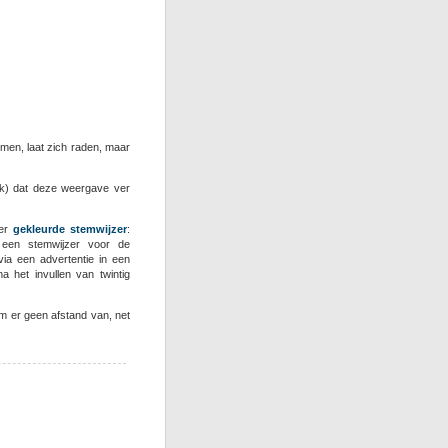
men, laat zich raden, maar
jk) dat deze weergave ver
zer
gekleurde stemwijzer
:
 een stemwijzer voor de
ia een advertentie in een
a het invullen van twintig
m er geen afstand van, net