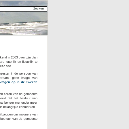
kend in 2003 over zijn plan
etterlijk en figuurlijk te
eze site.
eester in de persoon van
erdam, geen imago van
vragen op in de Tweede
 en zeilen van de gemeente
beeld dat het bestuur van
n wanbeheer met onder meer
als belangrijke kenmerken.
wil zeggen om inwoners van
t bestuur van de gemeente