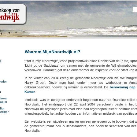
Waarom MijnNoordwijk.nl?
“Het is mijn Noordwijk”, vond projectontwikkelaar Ronnie van de Putte, spre
?
‘Licht op de Badplaats’ om samen met de gemeente de Wilhelminaboulevard l
verbouwen. Daarmee gaf deze ondernemer de inspiratie voor de start van d
In de winter van 2004 kreeg de gemeente Noordwijk een nieuwe burgem
reden
Harry Groen. Deze man had, onder meer als wethouder te Amst
onkreukbaarheid, hoewel hij nimmer is veroordeeld. De
benoeming riep 
Kamer
.
n
n
feest
Inmiddels was er een groot onderzoek begonnen naar het financieel reilen
ag in
Noordwijk. Het eindrapport dat 22 april 2004 verscheen paste in het 
igt
Noordwijk de afgelopen jaren over zich had afgeroepen: slecht bestuur e
rzitter
vriendjespolitiek, het achterhouden van informatie en misbruik van posities 
Een website is een uitgelezen manier om een geheugen op te bouwen, dat 
de gemeente, maar ook buitenstaanders, een beeld te schetsen van he
Noordwijk.