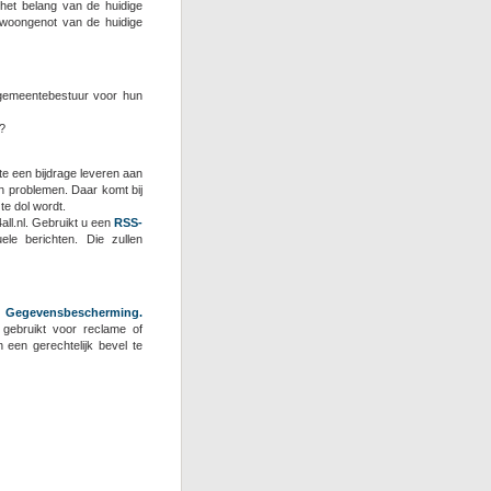
 het belang van de huidige
 woongenot van de huidige
 gemeentebestuur voor hun
?
ite een bijdrage leveren aan
n problemen. Daar komt bij
 te dol wordt.
all.nl. Gebruikt u een
RSS-
le berichten. Die zullen
Gegevensbescherming.
gebruikt voor reclame of
een gerechtelijk bevel te