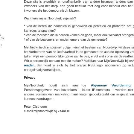
Deze site is a-politiek en onafhankelijk van andere belangen anders dan
inwoners van het dorp: een goed bestuur met oog voor behoud van het
inwoners die het democratisch kiezen.
Want van wie is Noordwijk eigenlijk?
* van de heren die handelen in gebouwen en percelen en proberen het
karretjes te spannen?
)
* van de toeristen die in horden komen en gaan, maar ook welvaart brengen
13)
* of van de bewoners en ondernemers van de gemeente?
)
Met het kritisch en positief volgen van het bestuur van Noordwijk wil deze s
het verbeteren van de leefbaarheid in de gemeente en aan de oplossing va
tijd en wijle een persoonlijke opinie aan te pas, en/of wat ironie als de realiteit
Wilt u persoonlijk contact met de maker? Mail dan naar MijnNoordwijk bij xs4
reader
, dan kunt u zich bij het oranje RSS logo abonneren op actue
onregelmatig verschijnen.
Privacy
MijnNoordwijk houdt zich aan de
Algemene Verordening 
Persoonsgegevens van bezoekers – louter IP-nummers – worden niet 
andere vormen van marketing maar louter geboekstaafd om in geval van 
kunnen overdragen.
Peter Olsthoorn
e-mail mijnnoordwijk bij xs4all.nl