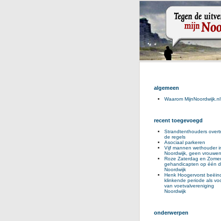
algemeen
Waarom MijnNoordwijk.nl
recent toegevoegd
Strandtenthouders overt
de regels
Asociaal parkeren
Vijf mannen wethouder i
Noordwijk, geen vrouwe
Roze Zaterdag en Zomer
gehandicapten op één d
Noordwijk
Henk Hoogervorst beëind
klinkende periode als voo
van voetvalvereniging
Noordwijk
onderwerpen