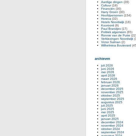
Aardige dingen
(28)
Cultuur
(18)
Financiën
(30)
Harry Groen
(30)
Hoofdpersonen
(154)
Horeca
(32)
Hotels Noordwijk
(16)
Kuuroord
(9)
Paul Brandjes
(17)
Politiek algemeen
(65)
Ronnie van de Putte
(22
Verkiezingen Noordwijk
(
Victor Salman
(2)
Wilhelmina Boulevard
(45
archieven
juli 2026
juni 2026
mei 2026
april 2026
maart 2026
februari 2026
januari 2026
december 2025
november 2025
oktober 2025
september 2025
augustus 2025
juli 2025
juni 2025
mei 2025
april 2025
januari 2025
december 2024
november 2024
oktober 2024
september 2024
augustus 2024