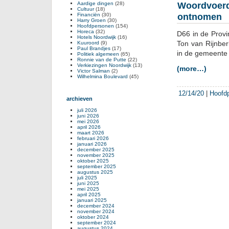
Aardige dingen
(28)
Woordvoerd
Cultuur
(18)
Financiën
(30)
ontnomen
Harry Groen
(30)
Hoofdpersonen
(154)
Horeca
(32)
D66 in de Provi
Hotels Noordwijk
(16)
Ton van Rijnbe
Kuuroord
(9)
Paul Brandjes
(17)
in de gemeente 
Politiek algemeen
(65)
Ronnie van de Putte
(22)
Verkiezingen Noordwijk
(13)
(more…)
Victor Salman
(2)
Wilhelmina Boulevard
(45)
12/14/20
|
Hoofd
archieven
juli 2026
juni 2026
mei 2026
april 2026
maart 2026
februari 2026
januari 2026
december 2025
november 2025
oktober 2025
september 2025
augustus 2025
juli 2025
juni 2025
mei 2025
april 2025
januari 2025
december 2024
november 2024
oktober 2024
september 2024
augustus 2024