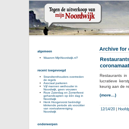
Archive for
algemeen
Waarom MijnNoordwijk.nl?
Restaurants
coronamaat
recent toegevoegd
Restaurants in
Strandtenthouders overtreden
de regels
lucratieve ker
Asociaal parkeren
keurig aan de re
Vijf mannen wethouder in
Noordwijk, geen vrouwen
Roze Zaterdag en Zomerfeest
(more…)
gehandicapten op één dag in
Noordwijk
Henk Hoogervorst beëindigt
klinkende periode als voorzitter
12/14/20
|
Hoofd
van voetvalvereniging
Noordwijk
onderwerpen