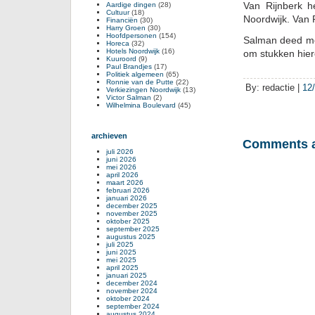
Van Rijnberk h
Aardige dingen
(28)
Cultuur
(18)
Noordwijk. Van 
Financiën
(30)
Harry Groen
(30)
Hoofdpersonen
(154)
Salman deed me
Horeca
(32)
Hotels Noordwijk
(16)
om stukken hiero
Kuuroord
(9)
Paul Brandjes
(17)
Politiek algemeen
(65)
Ronnie van de Putte
(22)
By: redactie |
12
Verkiezingen Noordwijk
(13)
Victor Salman
(2)
Wilhelmina Boulevard
(45)
archieven
Comments a
juli 2026
juni 2026
mei 2026
april 2026
maart 2026
februari 2026
januari 2026
december 2025
november 2025
oktober 2025
september 2025
augustus 2025
juli 2025
juni 2025
mei 2025
april 2025
januari 2025
december 2024
november 2024
oktober 2024
september 2024
augustus 2024