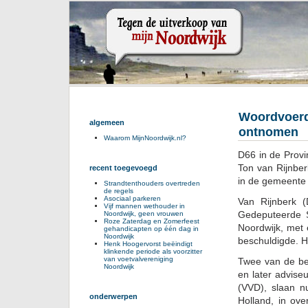
Woordvoerd
algemeen
ontnomen
Waarom MijnNoordwijk.nl?
D66 in de Provi
Ton van Rijnbe
recent toegevoegd
in de gemeente 
Strandtenthouders overtreden
de regels
Asociaal parkeren
Van Rijnberk (
Vijf mannen wethouder in
Gedeputeerde S
Noordwijk, geen vrouwen
Roze Zaterdag en Zomerfeest
Noordwijk, met 
gehandicapten op één dag in
Noordwijk
beschuldigde. H
Henk Hoogervorst beëindigt
klinkende periode als voorzitter
van voetvalvereniging
Twee van de be
Noordwijk
en later advise
(VVD), slaan nu
onderwerpen
Holland, in ove