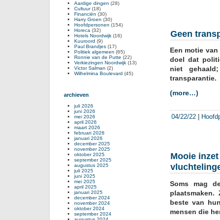
Aardige dingen
(28)
Cultuur
(18)
Financiën
(30)
Harry Groen
(30)
Hoofdpersonen
(154)
Horeca
(32)
Geen transp
Hotels Noordwijk
(16)
Kuuroord
(9)
Paul Brandjes
(17)
Een motie van 
Politiek algemeen
(65)
Ronnie van de Putte
(22)
doel dat polit
Verkiezingen Noordwijk
(13)
niet gehaald
Victor Salman
(2)
Wilhelmina Boulevard
(45)
transparantie.
(more…)
archieven
juli 2026
juni 2026
04/22/22
|
Hoofd
mei 2026
april 2026
maart 2026
februari 2026
januari 2026
december 2025
november 2025
Mooie inze
oktober 2025
september 2025
vluchteling
augustus 2025
juli 2025
juni 2025
mei 2025
Soms mag de 
april 2025
plaatsmaken.
januari 2025
december 2024
beste van hun
november 2024
oktober 2024
mensen die he
september 2024
augustus 2024