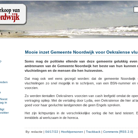
Mooie inzet Gemeente Noordwijk voor Oekraïense vlu
Soms mag de politieke ellende van deze gemeente gelukkig even
?
ambtenaren van de Gemeente Noordwijk het beste van hun kunnen 
vluchtelingen en de mensen die hen huisvesten.
Dat mag ook wel eens gezegd worden: dat de gemeente Noordwijk 
reden
vluchtelingen zo snel mogelijk in te schrijven, van een BSN-nummer en 
voorzien.
n
Zo werden tientallen Oekraïners voorzien van cash leefgeld omdat de op
n
feest
vertraging opliep. Met de vertaling door Lydia, een Oekraïense die hier al
ag in
goed voor haar gevluchte landgenoten die geen Engels spreken.
igt
rzitter
Het zijn lichtpuntjes in de verschrikkelijke oorlog die het land teistert. 
inmiddels al werkzaam in de horeca.
By: redactie |
04/17/22
|
Hoofdpersonen
|
Trackback
|
Comments [RSS 2.0]