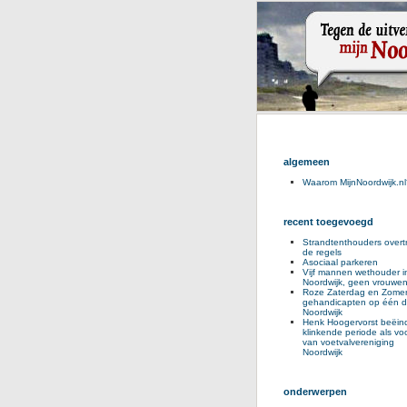
algemeen
Waarom MijnNoordwijk.nl
recent toegevoegd
Strandtenthouders overt
de regels
Asociaal parkeren
Vijf mannen wethouder i
Noordwijk, geen vrouwe
Roze Zaterdag en Zomer
gehandicapten op één d
Noordwijk
Henk Hoogervorst beëind
klinkende periode als voo
van voetvalvereniging
Noordwijk
onderwerpen