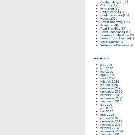
Aardige dingen
(28)
Cultuur
(18)
Financiën
(30)
Harry Groen
(30)
Hoofdpersonen
(154)
Horeca
(32)
Hotels Noordwijk
(16)
Kuuroord
(9)
Paul Brandjes
(17)
Politiek algemeen
(65)
Ronnie van de Putte
(22
Verkiezingen Noordwijk
(
Victor Salman
(2)
Wilhelmina Boulevard
(45
archieven
juli 2026
juni 2026
mei 2026
april 2026
maart 2026
februari 2026
januari 2026
december 2025
november 2025
oktober 2025
september 2025
augustus 2025
juli 2025
juni 2025
mei 2025
april 2025
januari 2025
december 2024
november 2024
oktober 2024
september 2024
augustus 2024