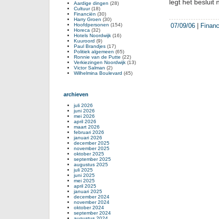
legt het beslui
Aardige dingen
(28)
Cultuur
(18)
Financiën
(30)
Harry Groen
(30)
Hoofdpersonen
(154)
07/09/06
|
Financ
Horeca
(32)
Hotels Noordwijk
(16)
Kuuroord
(9)
Paul Brandjes
(17)
Politiek algemeen
(65)
Ronnie van de Putte
(22)
Verkiezingen Noordwijk
(13)
Victor Salman
(2)
Wilhelmina Boulevard
(45)
archieven
juli 2026
juni 2026
mei 2026
april 2026
maart 2026
februari 2026
januari 2026
december 2025
november 2025
oktober 2025
september 2025
augustus 2025
juli 2025
juni 2025
mei 2025
april 2025
januari 2025
december 2024
november 2024
oktober 2024
september 2024
augustus 2024