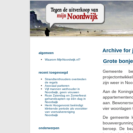
Archive for 
algemeen
Waarom MijnNoordwijk.nl?
Grote bonj
Gemeente be
recent toegevoegd
projectontwikk
Strandtenthouders overtreden
zijn weer in Noo
de regels
Asociaal parkeren
Vijf mannen wethouder in
Aan de Koningin
Noordwijk, geen vrouwen
Roze Zaterdag en Zomerfeest
appartementenc
gehandicapten op één dag in
aan. Bewonersv
Noordwijk
Henk Hoogervorst beëindigt
vier woonlagen t
klinkende periode als voorzitter
van voetvalvereniging
Noordwijk
De gemeente le
bouwvergunnin
beroep. De bez
onderwerpen