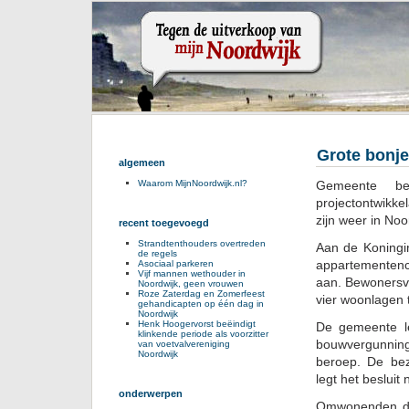
Grote bonj
algemeen
Gemeente be
Waarom MijnNoordwijk.nl?
projectontwikk
zijn weer in Noo
recent toegevoegd
Strandtenthouders overtreden
Aan de Koningin
de regels
appartementenc
Asociaal parkeren
Vijf mannen wethouder in
aan. Bewonersv
Noordwijk, geen vrouwen
Roze Zaterdag en Zomerfeest
vier woonlagen t
gehandicapten op één dag in
Noordwijk
Henk Hoogervorst beëindigt
De gemeente le
klinkende periode als voorzitter
bouwvergunnin
van voetvalvereniging
Noordwijk
beroep. De bez
legt het besluit
onderwerpen
Omwonenden dre