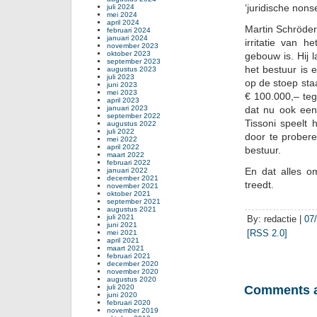
‘juridische nons
juli 2024
mei 2024
april 2024
Martin Schröder
februari 2024
januari 2024
irritatie van 
november 2023
oktober 2023
gebouw is. Hij 
september 2023
het bestuur is 
augustus 2023
juli 2023
op de stoep sta
juni 2023
mei 2023
€ 100.000,– teg
april 2023
januari 2023
dat nu ook een
september 2022
Tissoni speelt 
augustus 2022
juli 2022
door te prober
mei 2022
april 2022
bestuur.
maart 2022
februari 2022
En dat alles 
januari 2022
december 2021
treedt.
november 2021
oktober 2021
september 2021
augustus 2021
juli 2021
By: redactie |
07
juni 2021
[RSS 2.0]
mei 2021
april 2021
maart 2021
februari 2021
december 2020
november 2020
augustus 2020
juli 2020
Comments a
juni 2020
februari 2020
november 2019