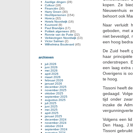
Aardige dingen
(28)
kopen. Ze bie
Cultuur
(18)
Financiën
(30)
Nieuwenhuis e
Harry Groen
(30)
Hoofdpersonen
(154)
behoort ook Mar
Horeca
(32)
Hotels Noordwijk
(16)
Naar verluidt
Kuuroord
(9)
Paul Brandjes
(17)
geboden, met a
Politiek algemeen
(65)
Ronnie van de Putte
(22)
niet bevestigd,
Verkiezingen Noordwijk
(13)
Victor Salman
(2)
een hoog bedrag
Wilhelmina Boulevard
(45)
De Zuid heeft 
haar principië
archieven
onderstrepen. 
juli 2026
een laag extra
juni 2026
mei 2026
Overigens is o
april 2026
maart 2026
te hoog.
februari 2026
januari 2026
december 2025
Tissoni heeft d
november 2025
gedaagd. Volge
oktober 2025
september 2025
tijd onder zwa
augustus 2025
juli 2025
inzake de Admir
juni 2025
mei 2025
vergunningverle
april 2025
januari 2025
Volgens een lid
december 2024
november 2024
Den Haag, J.W
oktober 2024
september 2024
Tissoni gebruik
augustus 2024