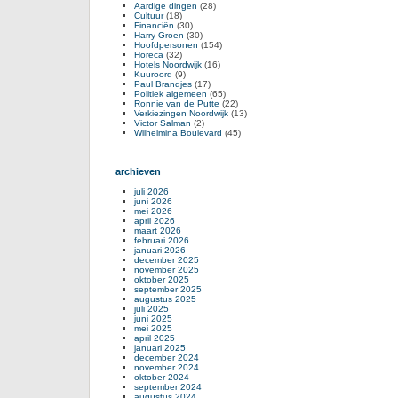
Aardige dingen
(28)
Cultuur
(18)
Financiën
(30)
Harry Groen
(30)
Hoofdpersonen
(154)
Horeca
(32)
Hotels Noordwijk
(16)
Kuuroord
(9)
Paul Brandjes
(17)
Politiek algemeen
(65)
Ronnie van de Putte
(22)
Verkiezingen Noordwijk
(13)
Victor Salman
(2)
Wilhelmina Boulevard
(45)
archieven
juli 2026
juni 2026
mei 2026
april 2026
maart 2026
februari 2026
januari 2026
december 2025
november 2025
oktober 2025
september 2025
augustus 2025
juli 2025
juni 2025
mei 2025
april 2025
januari 2025
december 2024
november 2024
oktober 2024
september 2024
augustus 2024