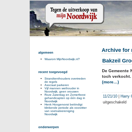
Archive for
algemeen
Waarom MijnNoordwijk.nl?
Bakzeil Gr
De Gemeente No
recent toegevoegd
toch verkocht.
Strandtenthouders overtreden
(more…)
de regels
Asociaal parkeren
Vijf mannen wethouder in
Noordwijk, geen vrouwen
Roze Zaterdag en Zomerfeest
11/21/10
|
Harry 
gehandicapten op één dag in
Noordwijk
uitgeschakeld
voor
Henk Hoogervorst beëindigt
Bakz
klinkende periode als voorzitter
van voetvalvereniging
Gro
Noordwijk
vers
De
Bra
onderwerpen