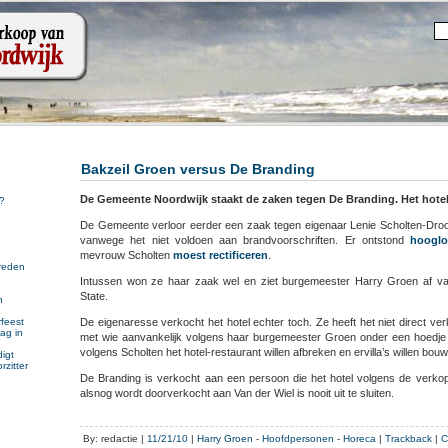
Bakzeil Groen versus De Branding
De Gemeente Noordwijk staakt de zaken tegen De Branding. Het hotel 
?
De Gemeente verloor eerder een zaak tegen eigenaar Lenie Scholten-Droo
vanwege het niet voldoen aan brandvoorschriften. Er ontstond
hoogl
mevrouw Scholten
moest rectificeren
.
reden
Intussen won ze haar zaak wel en ziet burgemeester Harry Groen af v
State.
n
n
De eigenaresse verkocht het hotel echter toch. Ze heeft het niet direct ve
feest
ag in
met wie aanvankelijk volgens haar burgemeester Groen onder een hoedje 
volgens Scholten het hotel-restaurant willen afbreken en ervilla’s willen bou
igt
rzitter
De Branding is verkocht aan een persoon die het hotel volgens de verkope
alsnog wordt doorverkocht aan Van der Wiel is nooit uit te sluiten.
By: redactie |
11/21/10
|
Harry Groen
-
Hoofdpersonen
-
Horeca
|
Trackback
|
C