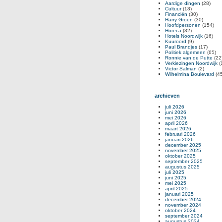
Aardige dingen
(28)
Cultuur
(18)
Financiën
(30)
Harry Groen
(30)
Hoofdpersonen
(154)
Horeca
(32)
Hotels Noordwijk
(16)
Kuuroord
(9)
Paul Brandjes
(17)
Politiek algemeen
(65)
Ronnie van de Putte
(22
Verkiezingen Noordwijk
(
Victor Salman
(2)
Wilhelmina Boulevard
(45
archieven
juli 2026
juni 2026
mei 2026
april 2026
maart 2026
februari 2026
januari 2026
december 2025
november 2025
oktober 2025
september 2025
augustus 2025
juli 2025
juni 2025
mei 2025
april 2025
januari 2025
december 2024
november 2024
oktober 2024
september 2024
augustus 2024