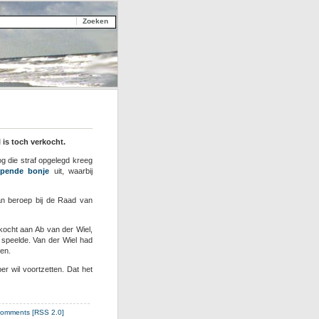
is toch verkocht.
g die straf opgelegd kreeg
opende bonje
uit, waarbij
an beroep bij de Raad van
rkocht aan Ab van der Wiel,
speelde. Van der Wiel had
wen.
r wil voortzetten. Dat het
omments [RSS 2.0]