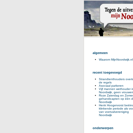
algemeen
Waarom MijnNoordwijk.nl
recent toegevoegd
Strandtenthouders overt
de regels
Asociaal parkeren
Vijf mannen wethouder i
Noordwijk, geen vrouwe
Roze Zaterdag en Zomer
gehandicapten op één d
Noordwijk
Henk Hoogervorst beëind
klinkende periode als voo
van voetvalvereniging
Noordwijk
onderwerpen