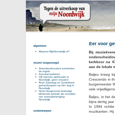
Eer voor ge
algemeen
Bij muziekver
Waarom MijnNoordwijk.nl?
onderscheidin
kerkkoor na 47
recent toegevoegd
aan de lokale
Strandtenthouders overtreden
de regels
Baljeu kreeg bi
Asociaal parkeren
Vijf mannen wethouder in
Crescendo in th
Noordwijk, geen vrouwen
Roze Zaterdag en Zomerfeest
burgemeester W
gehandicapten op één dag in
Noordwijk
vele vrijwilliger
Henk Hoogervorst beëindigt
klinkende periode als voorzitter
Baljeu, in het 
van voetvalvereniging
Noordwijk
bijna dertig jaar
In 1994 richtt
onderwerpen
muzikanten. Hij 