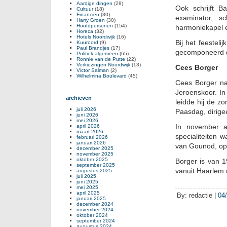
Aardige dingen
(28)
Ook schrijft B
Cultuur
(18)
Financiën
(30)
examinator, s
Harry Groen
(30)
Hoofdpersonen
(154)
harmoniekapel e
Horeca
(32)
Hotels Noordwijk
(16)
Bij het feestel
Kuuroord
(9)
Paul Brandjes
(17)
gecomponeerd d
Politiek algemeen
(65)
Ronnie van de Putte
(22)
Verkiezingen Noordwijk
(13)
Cees Borger
Victor Salman
(2)
Wilhelmina Boulevard
(45)
Cees Borger nam
Jeroenskoor. In
archieven
leidde hij de z
juli 2026
Paasdag, dirigee
juni 2026
mei 2026
In november a
april 2026
maart 2026
specialiteiten
februari 2026
januari 2026
van Gounod, op
december 2025
november 2025
oktober 2025
Borger is van 19
september 2025
vanuit Haarlem n
augustus 2025
juli 2025
juni 2025
mei 2025
april 2025
By: redactie |
04
januari 2025
december 2024
november 2024
oktober 2024
september 2024
augustus 2024