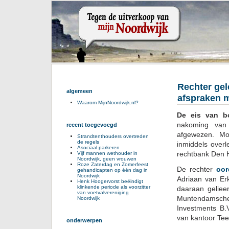
Rechter gel
algemeen
afspraken 
Waarom MijnNoordwijk.nl?
De eis van b
nakoming van 
recent toegevoegd
afgewezen. Mo
Strandtenthouders overtreden
de regels
inmiddels over
Asociaal parkeren
rechtbank Den 
Vijf mannen wethouder in
Noordwijk, geen vrouwen
Roze Zaterdag en Zomerfeest
De rechter
oor
gehandicapten op één dag in
Noordwijk
Adriaan van Er
Henk Hoogervorst beëindigt
klinkende periode als voorzitter
daaraan gelieer
van voetvalvereniging
Muntendamsche 
Noordwijk
Investments B.
van kantoor Te
onderwerpen