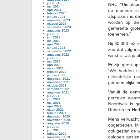
juli 2024
NRC: “Die afspr
mei 2024
de mannen in 
april 2024
februari 2024
afspraken is d
januari 2024
november 2023
worden op die
oktober 2023
september 2023
gemeente grote
augustus 2023
toenemen.”
juli 2023
juni 2023
mei 2023
Bij 30.000 m2 z
april 2023
januari 2023
zou dat volgens
september 2022
augustus 2022
winst is, als je 
juli 2022
mei 2022
Er zijn geen op
april 2022
maart 2022
“We hadden tie
februari 2022
januari 2022
uiteindelijke 
december 2021
gemeentelijke v
november 2021
oktober 2021
september 2021
Vanuit de geme
augustus 2021
juli 2021
percelen, waar
juni 2021
mei 2021
Noordwijk is g
april 2021
Roberto ter Hark
maart 2021
februari 2021
december 2020
Mens verwacht 
november 2020
augustus 2020
opgeroepen. In e
juli 2020
juni 2020
ook gezien de w
februari 2020
oplopen gezien
november 2019