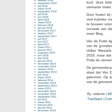
oktober 2019
kust: deze bel
september 2019
juli 2019
vierkante meter.
maart 2019
september 2018
Door fouten bij
juli 2018
juni 2018
veel kubieke me
april 2018
maart 2018
te bouwen volu
februari 2018
januari 2018
oorzaak van di
december 2017
meer Bing.
oktober 2017
september 2017
juli 2017
Van de Putte li
juni 2017
april 2017
van de gronden
maart 2017
januari 2017
Volker Wessels
augustus 2016
2018, maar dat 
juni 2016
mei 2016
Putte de uitvoe
januari 2015
december 2014
november 2014
De gemeenteraad
oktober 2014
staat dat Van E
september 2014
juni 2014
gekomen. Op ac
maart 2014
februari 2014
van de gemeent
november 2013
september 2013
maart 2013
december 2012
By: redactie |
04
november 2012
september 2011
Trackback
|
Com
juli 2011
maart 2011
februari 2011
januari 2011
december 2010