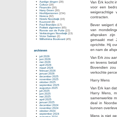
Van Erk kocht i
Aardige dingen
(28)
Cultuur
(18)
voor een bedr
Financiën
(30)
Harry Groen
(30)
weigerachtige
Hoofdpersonen
(154)
Horeca
(32)
contracten.
Hotels Noordwijk
(16)
Kuuroord
(9)
Bever weigert 
Paul Brandjes
(17)
Politiek algemeen
(65)
van mondelinge
Ronnie van de Putte
(22)
Verkiezingen Noordwijk
(13)
afspraken zij
Victor Salman
(2)
Wilhelmina Boulevard
(45)
gemaakt met Jo
oprichtte. Hij o
en nam de afspr
archieven
juli 2026
Van Erk zou aan
juni 2026
en tevens betal
mei 2026
april 2026
Bovendien zou
maart 2026
februari 2026
verkochte perce
januari 2026
december 2025
november 2025
Harry Mens
oktober 2025
september 2025
Van Erk kan dat
augustus 2025
juli 2025
Harry Mens, ma
juni 2025
mei 2025
samenwerkte me
april 2025
januari 2025
deal in Noordw
december 2024
kunnen overleve
november 2024
oktober 2024
september 2024
Mens is niet ge
augustus 2024