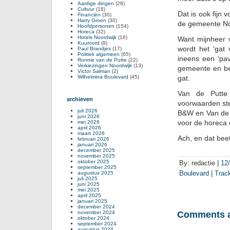
Aardige dingen
(28)
Cultuur
(18)
Dat is ook fijn
Financiën
(30)
Harry Groen
(30)
de gemeente No
Hoofdpersonen
(154)
Horeca
(32)
Hotels Noordwijk
(16)
Want mijnheer 
Kuuroord
(9)
wordt het ‘gat
Paul Brandjes
(17)
Politiek algemeen
(65)
ineens een ‘pa
Ronnie van de Putte
(22)
Verkiezingen Noordwijk
(13)
gemeente en be
Victor Salman
(2)
Wilhelmina Boulevard
(45)
gat.
Van de Putte
archieven
voorwaarden ste
juli 2026
B&W en Van de P
juni 2026
voor de horeca e
mei 2026
april 2026
maart 2026
Ach, en dat beet
februari 2026
januari 2026
december 2025
november 2025
oktober 2025
By: redactie |
12
september 2025
Boulevard
|
Trac
augustus 2025
juli 2025
juni 2025
mei 2025
april 2025
januari 2025
december 2024
november 2024
Comments a
oktober 2024
september 2024
augustus 2024