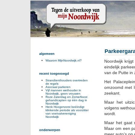
Parkeergara
algemeen
Noordwijk krijg
Waarom MijnNoordwijk.nl?
eindelijk park
van de Putte in
recent toegevoegd
Strandtenthouders overtreden
Het Palaceplei
de regels
omzoomd met le
Asociaal parkeren
Vijf mannen wethouder in
zeekant.
Noordwijk, geen vrouwen
Roze Zaterdag en Zomerfeest
gehandicapten op één dag in
Maar het uitzi
Noordwijk
Henk Hoogervorst beëindigt
volgens wethoud
klinkende periode als voorzitter
wordt.
van voetvalvereniging
Noordwijk
Maar het gaat n
Maar om een pa
onderwerpen
meer auto’s op 