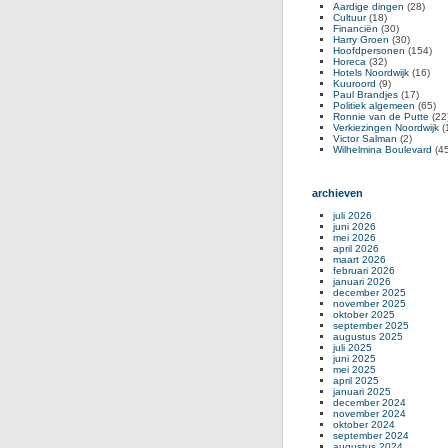
Aardige dingen
(28)
Cultuur
(18)
Financiën
(30)
Harry Groen
(30)
Hoofdpersonen
(154)
Horeca
(32)
Hotels Noordwijk
(16)
Kuuroord
(9)
Paul Brandjes
(17)
Politiek algemeen
(65)
Ronnie van de Putte
(22
Verkiezingen Noordwijk
(
Victor Salman
(2)
Wilhelmina Boulevard
(45
archieven
juli 2026
juni 2026
mei 2026
april 2026
maart 2026
februari 2026
januari 2026
december 2025
november 2025
oktober 2025
september 2025
augustus 2025
juli 2025
juni 2025
mei 2025
april 2025
januari 2025
december 2024
november 2024
oktober 2024
september 2024
augustus 2024