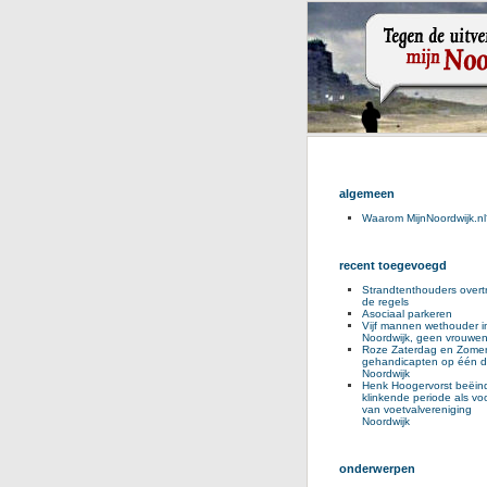
algemeen
Waarom MijnNoordwijk.nl
recent toegevoegd
Strandtenthouders overt
de regels
Asociaal parkeren
Vijf mannen wethouder i
Noordwijk, geen vrouwe
Roze Zaterdag en Zomer
gehandicapten op één d
Noordwijk
Henk Hoogervorst beëind
klinkende periode als voo
van voetvalvereniging
Noordwijk
onderwerpen