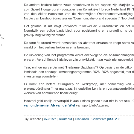
De andere heldere lichten zoals beschreven in het rapport zijn Marjolijn 
zo), Sjoerd Hoogervorst (voorzitter van Koninklijke Horeca Nederland KHN,
van den Akker (voorzitter van de Noordwijkse Ondernemersvereniging
Nicole van Lieshout (directeur en “Communicatie-brand specialist” Noordwij
Het geknoei is als volgt verwoord: “Hoewel de kuuroordvisie en het 
Noordwijk een solide basis biedt voor positionering en storytelling, is d
)
praktijk nog weinig zichtbaar.
13)
De term ‘kuuroord’ wordt bovendien als abstract ervaren en roept soms ver
)
maakt om het verhaal helder over te brengen.
De uitvoering van het programma wordt overwegend als onsamenhangend
ervaren. Verschillende initiatieven zijn ontwikkeld, maar vaak niet opgevolgd
Tsja, en hoe nu verder met “Heilzame Badplaats”? Op basis van de uitkom
inmiddels een concept -uitvoeringsprogramma 2026–2028 opgesteld, met tie
investeringsvoorstellen.
Er komt een betere stuurgroep en werkgroep, met benoeming van e
projectcoördinator “met mandaat, inhoudelijke kennis en verantwoordelijkh
werven van aanvullende financiering”.
Hoeveel geld en tijd er verspild is aan zinloos gedoe staat niet in het stuk.
van ondernemer Ab van der Wiel
van sportclub Azzurro.
By: redactie |
07/31/25
|
Kuuroord
|
Trackback
|
Comments [RSS 2.0]