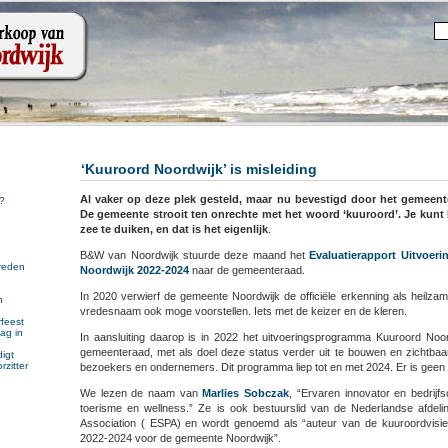
‘Kuuroord Noordwijk’ is misleiding
Al vaker op deze plek gesteld, maar nu bevestigd door het gemeent
?
De gemeente strooit ten onrechte met het woord ‘kuuroord’. Je kunt 
zee te duiken, en dat is het eigenlijk
.
B&W van Noordwijk stuurde deze maand het
Evaluatierapport Uitvoe
reden
Noordwijk 2022-2024
naar de gemeenteraad.
In 2020 verwierf de gemeente Noordwijk de officiële erkenning als heilzam
n
vredesnaam ook moge voorstellen. Iets met de keizer en de kleren.
n
feest
ag in
In aansluiting daarop is in 2022 het uitvoeringsprogramma Kuuroord Noo
gemeenteraad, met als doel deze status verder uit te bouwen en zichtba
igt
rzitter
bezoekers en ondernemers. Dit programma liep tot en met 2024. Er is geen 
We lezen de naam van
Marlies Sobczak
, “Ervaren innovator en bedrijf
toerisme en wellness.” Ze is ook bestuurslid van de Nederlandse afde
Association ( ESPA) en wordt genoemd als “auteur van de kuuroordvisi
2022-2024 voor de gemeente Noordwijk”.