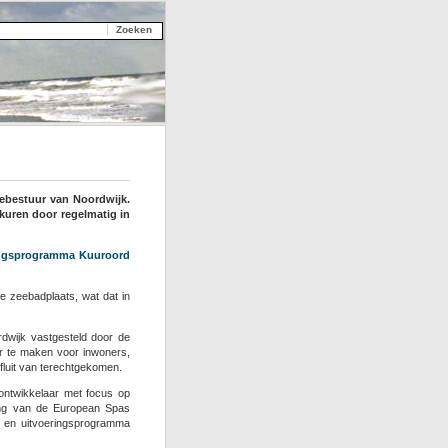
ebestuur van Noordwijk.
kuren door regelmatig in
ringsprogramma Kuuroord
e zeebadplaats, wat dat in
rdwijk vastgesteld door de
ar te maken voor inwoners,
fluit van terechtgekomen.
sontwikkelaar met focus op
ling van de European Spas
e en uitvoeringsprogramma