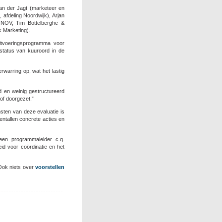
van der Jagt (marketeer en
 afdeling Noordwijk), Arjan
 NOV, Tim Bottelberghe &
k Marketing).
uitvoeringsprogramma voor
e status van kuuroord in de
warring op, wat het lastig
 en weinig gestructureerd
 of doorgezet.”
sten van deze evaluatie is
ntallen concrete acties en
en programmaleider c.q.
eid voor coördinatie en het
 Ook niets over
voorstellen