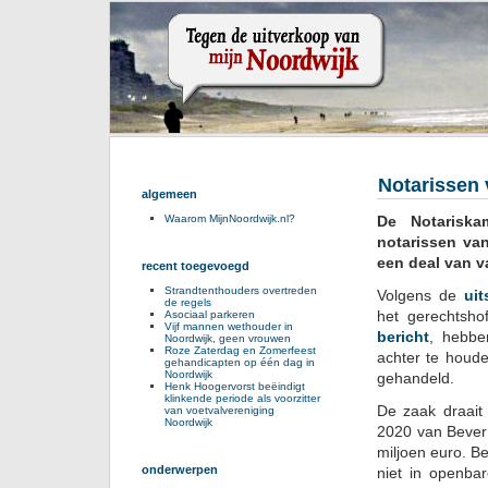
Notarissen 
algemeen
De Notariska
Waarom MijnNoordwijk.nl?
notarissen va
een deal van v
recent toegevoegd
Strandtenthouders overtreden
Volgens de
uit
de regels
het gerechtsh
Asociaal parkeren
Vijf mannen wethouder in
bericht
, hebbe
Noordwijk, geen vrouwen
Roze Zaterdag en Zomerfeest
achter te houde
gehandicapten op één dag in
Noordwijk
gehandeld.
Henk Hoogervorst beëindigt
klinkende periode als voorzitter
De zaak draait
van voetvalvereniging
Noordwijk
2020 van Bever 
miljoen euro. Be
onderwerpen
niet in openba