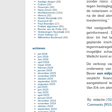
zonder risico:
Aardige dingen
(28)
Cultuur
(18)
tegen beslagleg
Financiën
(30)
Harry Groen
(30)
de notarissen o
Hoofdpersonen
(154)
na de deal alsn
Horeca
(32)
Hotels Noordwijk
(16)
toestemming.”
Kuuroord
(9)
Paul Brandjes
(17)
Politiek algemeen
(65)
Het vastgoedfo
Ronnie van de Putte
(22)
Verkiezingen Noordwijk
(13)
geïnformeerd. 
Victor Salman
(2)
door tot het 
Wilhelmina Boulevard
(45)
geplande insc
tegenmaatregel
archieven
mogelijke sch
juli 2026
Wellicht komt e
juni 2026
mei 2026
april 2026
De verkoop van
maart 2026
februari 2026
onderwerp van
januari 2026
Bever
een mil
december 2025
november 2025
verplicht fina
oktober 2025
september 2025
aangetekend t
augustus 2025
juli 2025
Van Erk om alsn
juni 2025
mei 2025
april 2025
januari 2025
By: redactie |
01
december 2024
november 2024
Comments [RSS 
oktober 2024
september 2024
augustus 2024