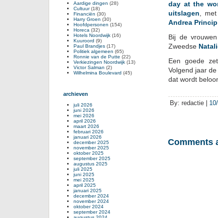
day at the wo
Aardige dingen
(28)
Cultuur
(18)
uitslagen
, met
Financiën
(30)
Harry Groen
(30)
Andrea Princip
Hoofdpersonen
(154)
Horeca
(32)
Hotels Noordwijk
(16)
Bij de vrouwe
Kuuroord
(9)
Zweedse
Natal
Paul Brandjes
(17)
Politiek algemeen
(65)
Ronnie van de Putte
(22)
Een goede zet
Verkiezingen Noordwijk
(13)
Victor Salman
(2)
Volgend jaar de
Wilhelmina Boulevard
(45)
dat wordt beloo
archieven
By: redactie |
10
juli 2026
juni 2026
mei 2026
april 2026
maart 2026
februari 2026
januari 2026
Comments a
december 2025
november 2025
oktober 2025
september 2025
augustus 2025
juli 2025
juni 2025
mei 2025
april 2025
januari 2025
december 2024
november 2024
oktober 2024
september 2024
augustus 2024