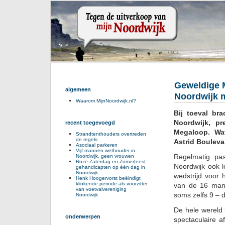
Geweldige M
algemeen
Noordwijk 
Waarom MijnNoordwijk.nl?
Bij toeval br
Noordwijk, pr
recent toegevoegd
Megaloop. Wa
Strandtenthouders overtreden
de regels
Astrid Boulev
Asociaal parkeren
Vijf mannen wethouder in
Regelmatig pas
Noordwijk, geen vrouwen
Roze Zaterdag en Zomerfeest
Noordwijk ook l
gehandicapten op één dag in
Noordwijk
wedstrijd voor
Henk Hoogervorst beëindigt
klinkende periode als voorzitter
van de 16 mann
van voetvalvereniging
soms zelfs 9 – d
Noordwijk
De hele wereld 
onderwerpen
spectaculaire a