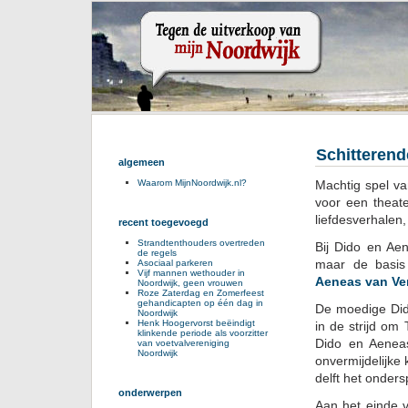
Schitterend
algemeen
Machtig spel v
Waarom MijnNoordwijk.nl?
voor een theate
liefdesverhalen
recent toegevoegd
Strandtenthouders overtreden
Bij Dido en A
de regels
maar de basis 
Asociaal parkeren
Vijf mannen wethouder in
Aeneas van Ver
Noordwijk, geen vrouwen
Roze Zaterdag en Zomerfeest
gehandicapten op één dag in
De moedige Did
Noordwijk
Henk Hoogervorst beëindigt
in de strijd om
klinkende periode als voorzitter
Dido en Aeneas
van voetvalvereniging
Noordwijk
onvermijdelijke 
delft het onders
onderwerpen
Aan het einde