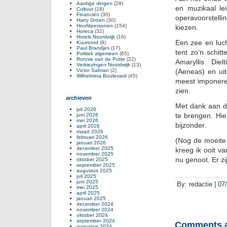
Aardige dingen
(28)
en muzikaal le
Cultuur
(18)
Financiën
(30)
operavoorstell
Harry Groen
(30)
Hoofdpersonen
(154)
kiezen.
Horeca
(32)
Hotels Noordwijk
(16)
Een zee en luch
Kuuroord
(9)
Paul Brandjes
(17)
tent zo’n schi
Politiek algemeen
(65)
Ronnie van de Putte
(22)
Amaryllis Die
Verkiezingen Noordwijk
(13)
Victor Salman
(2)
(Aeneas) en ui
Wilhelmina Boulevard
(45)
meest imponeren
zien.
archieven
Met dank aan d
juli 2026
te brengen. Hie
juni 2026
mei 2026
bijzonder.
april 2026
maart 2026
februari 2026
(Nog de moeite
januari 2026
december 2025
kreeg ik ooit va
november 2025
nu genoot. Er z
oktober 2025
september 2025
augustus 2025
juli 2025
juni 2025
By: redactie |
07
mei 2025
april 2025
januari 2025
december 2024
november 2024
oktober 2024
september 2024
Comments a
augustus 2024