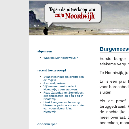
Burgemeest
algemeen
Eerste burger
Waarom MijnNoordwijk.nl?
stiekeme vergun
recent toegevoegd
Te Noordwijk, ju
Strandtenthouders overtreden
de regels
Er is een jaar
Asociaal parkeren
voor horecabedr
Vijf mannen wethouder in
Noordwijk, geen vrouwen
sluiten.
Roze Zaterdag en Zomerfeest
gehandicapten op één dag in
Noordwijk
Als de proef 
Henk Hoogervorst beëindigt
klinkende periode als voorzitter
teruggedraaid. 
van voetvalvereniging
de nachtelijke
Noordwijk
meer overlast. 
bedenken, maar 
onderwerpen