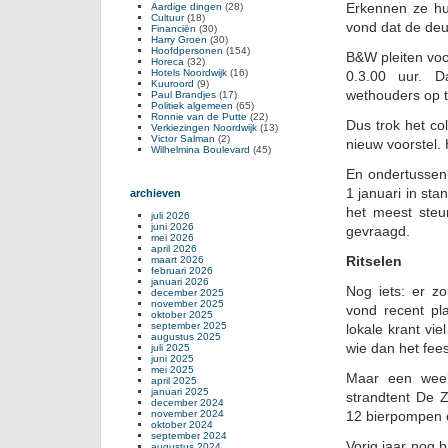
Erkennen ze hu
Aardige dingen
(28)
Cultuur
(18)
vond dat de deu
Financiën
(30)
Harry Groen
(30)
Hoofdpersonen
(154)
B&W pleiten voo
Horeca
(32)
Hotels Noordwijk
(16)
0.3.00 uur. D
Kuuroord
(9)
wethouders op t
Paul Brandjes
(17)
Politiek algemeen
(65)
Ronnie van de Putte
(22)
Dus trok het co
Verkiezingen Noordwijk
(13)
Victor Salman
(2)
nieuw voorstel.
Wilhelmina Boulevard
(45)
En ondertussen 
1 januari in sta
archieven
het meest steu
juli 2026
juni 2026
gevraagd.
mei 2026
april 2026
Ritselen
maart 2026
februari 2026
januari 2026
Nog iets: er zo
december 2025
november 2025
vond recent pl
oktober 2025
september 2025
lokale krant vi
augustus 2025
wie dan het fee
juli 2025
juni 2025
mei 2025
Maar een week
april 2025
januari 2025
strandtent De Z
december 2024
november 2024
12 bierpompen en
oktober 2024
september 2024
Vorig jaar nog 
augustus 2024