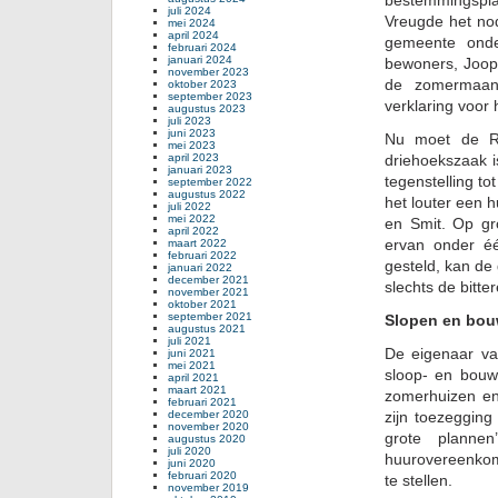
bestemmingspla
juli 2024
Vreugde het no
mei 2024
april 2024
gemeente onde
februari 2024
januari 2024
bewoners, Joop 
november 2023
de zomermaand
oktober 2023
september 2023
verklaring voor 
augustus 2023
juli 2023
juni 2023
Nu moet de Ra
mei 2023
april 2023
driehoekszaak i
januari 2023
tegenstelling t
september 2022
augustus 2022
het louter een h
juli 2022
mei 2022
en Smit. Op g
april 2022
ervan onder éé
maart 2022
februari 2022
gesteld, kan de
januari 2022
december 2021
slechts de bitt
november 2021
oktober 2021
september 2021
Slopen en bo
augustus 2021
juli 2021
De eigenaar va
juni 2021
mei 2021
sloop- en bouw
april 2021
maart 2021
zomerhuizen en
februari 2021
december 2020
zijn toezeggin
november 2020
grote planne
augustus 2020
juli 2020
huurovereenkom
juni 2020
februari 2020
te stellen.
november 2019