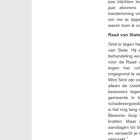
pas inlichten 
jaar alvorens
toestemming vo
om me te tippe
waren toen ik v
Raad van Stat
Smit is tegen h
van State. Hij
behandeling wor
voor de Raad v
tegen het col
ongegrond te ve
Wint Smit zijn z
alleen de civi
bewoners tege
gemeente in b
schadevergoedin
is het nog lang n
Bewoner Joop 
krotten. Maar
aanslagen tot b
en verwacht je 
gemaakt.”