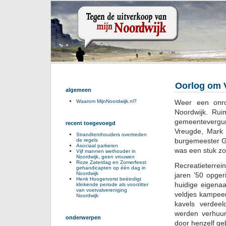
Oorlog om 
algemeen
Weer een onro
Waarom MijnNoordwijk.nl?
Noordwijk. Rui
gemeentevergun
recent toegevoegd
Vreugde, Mark 
Strandtenthouders overtreden
burgemeester 
de regels
Asociaal parkeren
was een stuk zo
Vijf mannen wethouder in
Noordwijk, geen vrouwen
Roze Zaterdag en Zomerfeest
Recreatieterre
gehandicapten op één dag in
Noordwijk
jaren ’50 opger
Henk Hoogervorst beëindigt
huidige eigenaa
klinkende periode als voorzitter
van voetvalvereniging
veldjes kampeer
Noordwijk
kavels verdee
werden verhuur
onderwerpen
door henzelf g