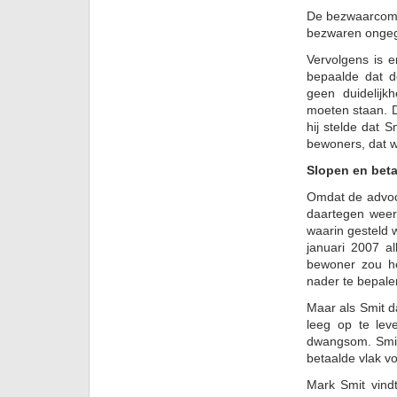
De bezwaarcomm
bezwaren ongeg
Vervolgens is e
bepaalde dat d
geen duidelijk
moeten staan. 
hij stelde dat 
bewoners, dat w
Slopen en bet
Omdat de advoc
daartegen weer
waarin gesteld 
januari 2007 a
bewoner zou h
nader te bepal
Maar als Smit d
leeg op te lev
dwangsom. Smit
betaalde vlak vo
Mark Smit vind