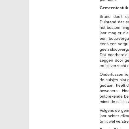
Gemeentestuk 
Brand doelt op
Duinrand dat en
het bestemmings
jaar mag er ni
een bouwvergu
eens een vergu
geen sloopverg
Dat voorbereid
zeggen door g
en hij verzocht 
Ondertussen lie
de huisjes plat
gedaan, heeft d
bewoners. Hoe
ontbrekende bes
minst de schijn 
Volgens de geme
jaar achter elk
Smit wel verstr