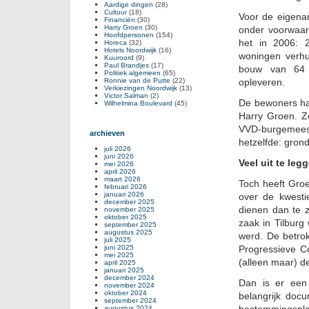
Aardige dingen
(28)
Cultuur
(18)
Voor de eigenar
Financiën
(30)
Harry Groen
(30)
onder voorwaa
Hoofdpersonen
(154)
het in 2006: 
Horeca
(32)
Hotels Noordwijk
(16)
woningen verhu
Kuuroord
(9)
Paul Brandjes
(17)
bouw van 64 s
Politiek algemeen
(65)
Ronnie van de Putte
(22)
opleveren.
Verkiezingen Noordwijk
(13)
Victor Salman
(2)
De bewoners ha
Wilhelmina Boulevard
(45)
Harry Groen. Ze
VVD-burgemees
archieven
hetzelfde: grond
juli 2026
juni 2026
Veel uit te leg
mei 2026
april 2026
maart 2026
Toch heeft Groe
februari 2026
januari 2026
over de kwesti
december 2025
dienen dan te zw
november 2025
oktober 2025
zaak in Tilburg
september 2025
augustus 2025
werd. De betro
juli 2025
juni 2025
Progressieve C
mei 2025
(alleen maar) d
april 2025
januari 2025
december 2024
Dan is er een
november 2024
oktober 2024
belangrijk doc
september 2024
augustus 2024