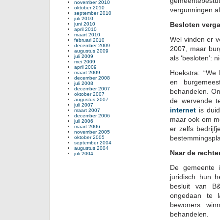
gemeentebest
november 2010
oktober 2010
vergunningen al
september 2010
juli 2010
Besloten verg
juni 2010
april 2010
maart 2010
Wel vinden er v
februari 2010
december 2009
2007, maar bur
augustus 2009
juli 2009
als ‘besloten’:
mei 2009
april 2009
Hoekstra: “We
maart 2009
december 2008
en burgemees
juli 2008
december 2007
behandelen. On
oktober 2007
augustus 2007
de wervende t
juli 2007
internet
is duid
maart 2007
december 2006
maar ook om me
juli 2006
maart 2006
er zelfs bedrij
november 2005
bestemmingspla
oktober 2005
september 2004
augustus 2004
Naar de rechte
juli 2004
De gemeente i
juridisch hun 
besluit van B&
ongedaan te l
bewoners win
behandelen.