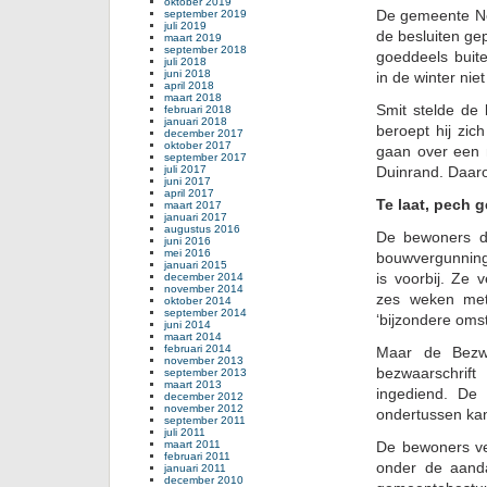
oktober 2019
De gemeente No
september 2019
juli 2019
de besluiten ge
maart 2019
september 2018
goeddeels buite
juli 2018
juni 2018
in de winter nie
april 2018
maart 2018
Smit stelde de 
februari 2018
januari 2018
beroept hij zic
december 2017
oktober 2017
gaan over een 
september 2017
juli 2017
Duinrand. Daar
juni 2017
april 2017
Te laat, pech 
maart 2017
januari 2017
augustus 2016
De bewoners di
juni 2016
mei 2016
bouwvergunning
januari 2015
is voorbij. Ze
december 2014
november 2014
zes weken met 
oktober 2014
september 2014
‘bijzondere oms
juni 2014
maart 2014
februari 2014
Maar de Bezw
november 2013
bezwaarschrift
september 2013
maart 2013
ingediend. De
december 2012
november 2012
ondertussen kan
september 2011
juli 2011
maart 2011
De bewoners v
februari 2011
onder de aand
januari 2011
december 2010