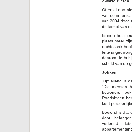
Zwarte Pieten
Of er al dan ni
van communicati
van 2004 door 
de komst van e
Binnen het nie
plaats meer zij
rechtszaak heef
feite is gedwon
daarom de huisj
schuld van de g
Jokken
‘Opvallend’ is 
“Die mensen he
bewoners ook 
Raadsleden herk
kent persoonlijk
Boeiend is dat
door belangen
verleend. Ie
appartementen