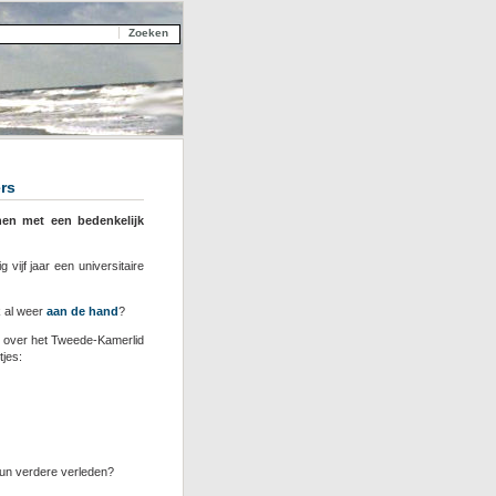
ers
en met een bedenkelijk
 vijf jaar een universitaire
k al weer
aan de hand
?
 over het Tweede-Kamerlid
tjes:
hun verdere verleden?