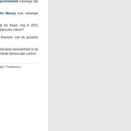
portretteerd
vanwege zijn
the Money
trok vanwege
ijf De Raad, nog in 2021
 bancaire zaken?
-financier van de grootste
 absolute meerderheid in de
okale democratie verlost.
ijk
|
Trackback
|