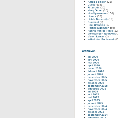
Aardige dingen
(28)
Cultuur
(18)
Financiën
(30)
Harry Groen
(30)
Hoofdpersonen
(154)
Horeca
(32)
Hotels Noordwijk
(16)
Kuuroord
(9)
Paul Brandjes
(17)
Politiek algemeen
(65)
Ronnie van de Putte
(22
Verkiezingen Noordwijk
(
Victor Salman
(2)
Wilhelmina Boulevard
(45
archieven
juli 2026
juni 2026
mei 2026
april 2026
maart 2026
februari 2026
januari 2026
december 2025
november 2025
oktober 2025
september 2025
augustus 2025
juli 2025
juni 2025
mei 2025
april 2025
januari 2025
december 2024
november 2024
oktober 2024
september 2024
augustus 2024