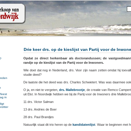
Drie keer drs. op de kieslijst van Partij voor de Inwon
Opdat ze direct herkenbaar als doctorandussen; de vastgoedmann
?
randje op de kieslijst van de Partij voor de Inwoners.
Wie doet dat nog in Nederland, drs. Voor zijn naam zetten omdat hij toevallig
studie deed?
reden
De laatste die het deed was drs. Charles Schwietert. Was was daarmee oo
n
O ja, en niet te vergeten,
drs. Mallebrootje
, de creatie van Remco Campert
n
uit Elst. In Noordwijk hebben we bij de Partij voor de Inwoners drie Mallebroo
feest
ag in
11 drs. Victor Salman
igt
rzitter
13 drs. Andries de Boer
28 drs. Paul Brandjes
Natuurlijk staat dit trio heren op de
kandidatenlijst
. Waar te beginnen met 