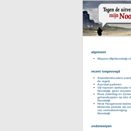
algemeen
Waarom MijnNoordwijk.nl
recent toegevoegd
Strandtenthouders overt
de regels
Asociaal parkeren
Vijf mannen wethouder i
Noordwijk, geen vrouwe
Roze Zaterdag en Zomer
gehandicapten op één d
Noordwijk
Henk Hoogervorst beëind
klinkende periode als voo
van voetvalvereniging
Noordwijk
onderwerpen