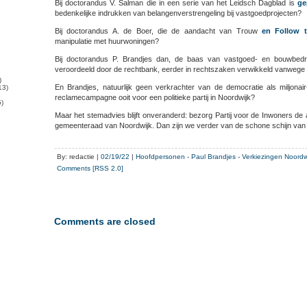
Bij doctorandus V. Salman die in een serie van het Leidsch Dagblad is
ge
bedenkelijke indrukken van belangenverstrengeling bij vastgoedprojecten?
Bij doctorandus A. de Boer, die de aandacht van Trouw
en Follow 
manipulatie met huurwoningen?
Bij doctorandus P. Brandjes dan, de baas van vastgoed- en bouwbedr
veroordeeld door de rechtbank, eerder in rechtszaken verwikkeld vanwege
)
En Brandjes, natuurlijk geen verkrachter van de democratie als miljonair
13)
reclamecampagne ooit voor een politieke partij in Noordwijk?
)
Maar het stemadvies blijft onveranderd: bezorg Partij voor de Inwoners de
gemeenteraad van Noordwijk. Dan zijn we verder van de schone schijn van l
By: redactie |
02/19/22
|
Hoofdpersonen
-
Paul Brandjes
-
Verkiezingen Noordw
Comments [RSS 2.0]
Comments are closed