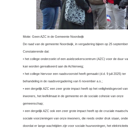
Motie: Geen AZC in de Gemeente Noordwijk
De raad van de gemeente Noordwijk, in vergadering bijeen op 25 september
Constaterende dat:
• het college onderzoekt of een asielzoekerscentrum (AZC) voor de duur van 
kan worden gerealiseerd aan de Achterweg;
• het college hiervoor een raadsvoorstel heeft gemaakt (d.d. 9 juli 2025) ter
behandeling in de raadsvergadering van 6 november a.s.;
• een dergelijk AZC een zeer grote impact heeft op het veiligheidsgevoel va
inwoners, het leefklimaat in de gemeente en de sociale cohesie van onze
gemeenschap;
• een dergelijk AZC ook een zeer grote impact heeft op de cruciale maatsch
sociale voorzieningen van onze inwoners, die reeds onder druk staan, ond
doordat er lange wachttijden zijn voor sociale huurwoningen, het elektriciteits