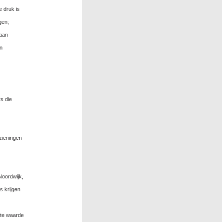
e druk is
gen;
 aan
n
s die
zieningen
Noordwijk,
s krijgen
ote waarde