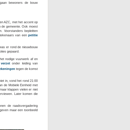
, gaan bewoners de bouw
een AZC, met het accent op
in de gemeente. Ook moest
. Voorstanders bepleitten
rtekenaars van een
petitie
r was er rond de nieuwbouw
oties gepaard.
 het nodige vuurwerk af en
verzet
onder leiding van
tekeningen
tegen de komst
 niet in, vond het rond 21:00
van de Mobiele Eenheid met
aar klappen vielen er niet
erviewen. Later komen die
innen de raadsvergadering
opgeven maar een toonbeeld