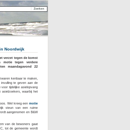
in Noordwijk
et verzet tegen de komst
n motie tegen verdere
geten maandagavond 22
ezwaren kenbaar te maken,
invulling te geven aan de
voor tijdelijke asielopvang
 asielzoekers, waarbij het
loos. Wel kreeg een
motie
ijk steun van een ruime
 wordt aangenomen en B&W
 stem van de bewoners gaat
AZC, tot de gemeente wordt