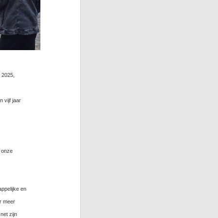
 2025,
vijf jaar
n onze
appelijke en
er meer
net zijn