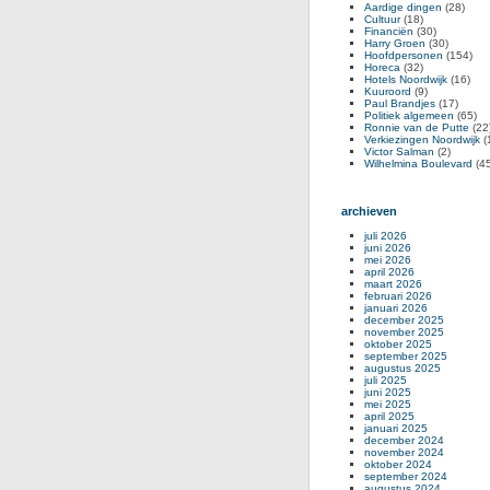
Aardige dingen
(28)
Cultuur
(18)
Financiën
(30)
Harry Groen
(30)
Hoofdpersonen
(154)
Horeca
(32)
Hotels Noordwijk
(16)
Kuuroord
(9)
Paul Brandjes
(17)
Politiek algemeen
(65)
Ronnie van de Putte
(22
Verkiezingen Noordwijk
(
Victor Salman
(2)
Wilhelmina Boulevard
(45
archieven
juli 2026
juni 2026
mei 2026
april 2026
maart 2026
februari 2026
januari 2026
december 2025
november 2025
oktober 2025
september 2025
augustus 2025
juli 2025
juni 2025
mei 2025
april 2025
januari 2025
december 2024
november 2024
oktober 2024
september 2024
augustus 2024