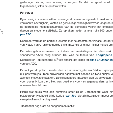
gedwongen alsnog voor opvang te zorgen. Als dat het geval wordt
tegenhouden, lieten ze (buiten) weten.
Fel verzet
Bijna twintig insprekers uitten overwegend bezwaren tegen de komst van 
verwachte onveiligheid, kosten en gebrekkige woningbouw voor jongeren 
de gebrekkige mededeelzaamheid van de gemeente vooraf het ontgelden
)
dialoog en medemenselijkheid. Ze spraken mede namens ruim 800 onde
13)
pro AZC
.
)
Daarmee werd dit de politieke kwestie met de grootste participatie, eerde
van Hotels van Oranje de nodige strijd, maar die ging met minder heftige em
De buiten gehouden meute zocht deels een aanleiding om te rellen, stak
scandeerde “AZC, weg ermee”. Dat was de teneur van
hooglopend 
e
Noordwijker Rob Besselink (1
foto onder), dat leidde tot
bijna 6.400 hand
van een AZC.
De toekijkende politie – minder dan tien in uniform, plus wat ‘stillen’ – greep
uur pas welletjes. Toen arriveerden agenten met honden en twee busjes 
agenten met wapenstokken. De relschoppers maakten zich uit de voeten, m
voor zover ik kon zien. Het was goed om voor- en tegenstanders te int
opnames beschikbaar
Hierbij wat foto’s van een grimmige sfeer bij de Jeroenskerk waar b
plaatsgreep. Het beeld bij de kerk is
van Job
, die zijn bezittingen moest 
van geloof en volharding werd.
Daaronder nog staat de aangenomen motie: