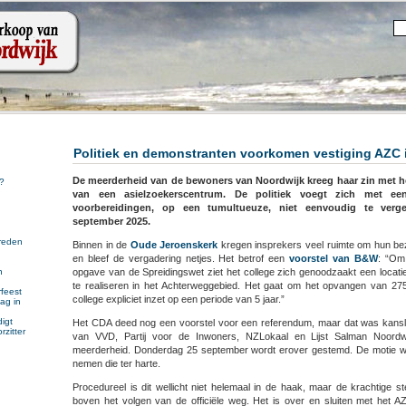
Politiek en demonstranten voorkomen vestiging AZC 
De meerderheid van de bewoners van Noordwijk kreeg haar zin met h
?
van een asielzoekerscentrum. De politiek voegt zich met ee
voorbereidingen, op een tumultueuze, niet eenvoudig te ver
september 2025.
reden
Binnen in de
Oude Jeroenskerk
kregen insprekers veel ruimte om hun b
en bleef de vergadering netjes. Het betrof een
voorstel van B&W
: “Om 
opgave van de Spreidingswet ziet het college zich genoodzaakt een locatie 
n
n
te realiseren in het Achterweggebied. Het gaat om het opvangen van 275
feest
college expliciet inzet op een periode van 5 jaar.”
ag in
igt
Het CDA deed nog een voorstel voor een referendum, maar dat was kans
rzitter
van VVD, Partij voor de Inwoners, NZLokaal en Lijst Salman Noordw
meerderheid. Donderdag 25 september wordt erover gestemd. De motie
nemen die ter harte.
Procedureel is dit wellicht niet helemaal in de haak, maar de krachtige
boven het volgen van de officiële weg. Het is over en sluiten met het 