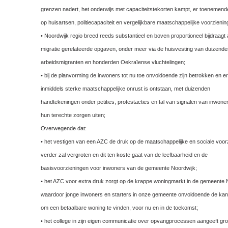
grenzen nadert, het onderwijs met capaciteitstekorten kampt, er toenemend
op huisartsen, politiecapaciteit en vergelijkbare maatschappelijke voorzienin
• Noordwijk regio breed reeds substantieel en boven proportioneel bijdraagt
migratie gerelateerde opgaven, onder meer via de huisvesting van duizende
arbeidsmigranten en honderden Oekraïense vluchtelingen;
• bij de planvorming de inwoners tot nu toe onvoldoende zijn betrokken en er
inmiddels sterke maatschappelijke onrust is ontstaan, met duizenden
handtekeningen onder petities, protestacties en tal van signalen van inwoner
hun terechte zorgen uiten;
Overwegende dat:
• het vestigen van een AZC de druk op de maatschappelijke en sociale voor
verder zal vergroten en dit ten koste gaat van de leefbaarheid en de
basisvoorzieningen voor inwoners van de gemeente Noordwijk;
• het AZC voor extra druk zorgt op de krappe woningmarkt in de gemeente 
waardoor jonge inwoners en starters in onze gemeente onvoldoende de kan
om een betaalbare woning te vinden, voor nu en in de toekomst;
• het college in zijn eigen communicatie over opvangprocessen aangeeft gr