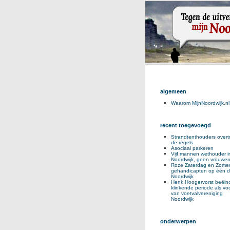
algemeen
Waarom MijnNoordwijk.nl
recent toegevoegd
Strandtenthouders overt
de regels
Asociaal parkeren
Vijf mannen wethouder i
Noordwijk, geen vrouwe
Roze Zaterdag en Zomer
gehandicapten op één d
Noordwijk
Henk Hoogervorst beëind
klinkende periode als voo
van voetvalvereniging
Noordwijk
onderwerpen