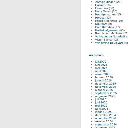
Aardige dingen
(28)
Cultuur
(18)
Financiën
(30)
Harry Groen
(30)
Hoofdpersonen
(154)
Horeca
(32)
Hotels Noordwijk
(16)
Kuuroord
(9)
Paul Brandjes
(17)
Politiek algemeen
(65)
Ronnie van de Putte
(22
Verkiezingen Noordwijk
(
Victor Salman
(2)
Wilhelmina Boulevard
(45
archieven
juli 2026
juni 2026
mei 2026
april 2026
maart 2026
februari 2026
januari 2026
december 2025
november 2025
oktober 2025
september 2025
augustus 2025
juli 2025
juni 2025
mei 2025
april 2025
januari 2025
december 2024
november 2024
oktober 2024
september 2024
augustus 2024