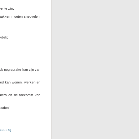
ente zijn.
enbakken moeten sneuvelen,
itiek;
ook nog sprake kan zijn van
 goed kan wonen, werken en
nemers en de toekomst van
houden!
SS 2.0]