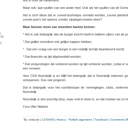
ons in voor de medemens.
Maar ook: laat spullen van een ander heel. Ook als het spullen van de Geme
Het is toch idioot dat er zoveel bushokjes vernield worden, zoveel plant
zoveel auto’s het opeens zonder zijspiegel moeten doen?
Maar fatsoen moet van meerdere kanten komen:
)
* Het is ook belangrijk dan de burger inzicht heeft in heldere cijfers van de pol
13)
* Dat gelijke monniken ook gelijke kappen hebben;
)
* . Dat een vraag van een burger in een redelijk termijn beantwoord wordt;
* Dat financiën op tijd afgehandeld worden;
* Dat vergunningen die verleend worden op tijd verleend worden, zodat er 
een verweer.
Voor CDA Noordwijk is en blijft het belangrijk dat in Noordwijk iedereen
ontspannen. Dus ook jongeren.
Dat is belangrijk voor het voortbestaan de verenigingen, clubs, onder
Noordwijk.
Noordwijk is een prachtig dorp, waar veel te doen is, en dat moeten we zo 
Cora Vliet Vlieland
By: redactie |
12/04/09
|
Horeca
-
Politiek algemeen
|
Trackback
|
Comments [R