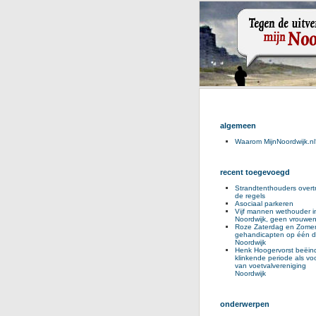
algemeen
Waarom MijnNoordwijk.nl
recent toegevoegd
Strandtenthouders overt
de regels
Asociaal parkeren
Vijf mannen wethouder i
Noordwijk, geen vrouwe
Roze Zaterdag en Zomer
gehandicapten op één d
Noordwijk
Henk Hoogervorst beëind
klinkende periode als voo
van voetvalvereniging
Noordwijk
onderwerpen