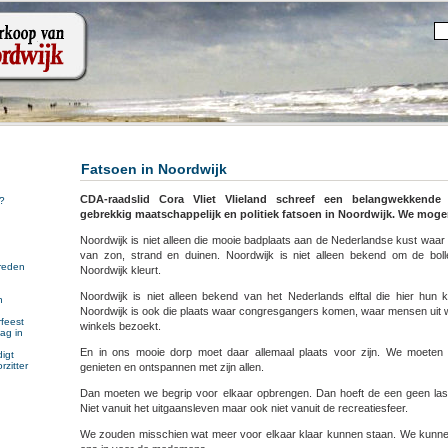
Fatsoen in Noordwijk
CDA-raadslid Cora Vliet Vlieland schreef een belangwekkende
?
gebrekkig maatschappelijk en politiek fatsoen in Noordwijk. We moge
Noordwijk is niet alleen die mooie badplaats aan de Nederlandse kust waa
van zon, strand en duinen. Noordwijk is niet alleen bekend om de bolle
reden
Noordwijk kleurt.
Noordwijk is niet alleen bekend van het Nederlands elftal die hier hun k
n
Noordwijk is ook die plaats waar congresgangers komen, waar mensen uit 
n
feest
winkels bezoekt.
ag in
En in ons mooie dorp moet daar allemaal plaats voor zijn. We moeten
igt
rzitter
genieten en ontspannen met zijn allen.
Dan moeten we begrip voor elkaar opbrengen. Dan hoeft de een geen las
Niet vanuit het uitgaansleven maar ook niet vanuit de recreatiesfeer.
We zouden misschien wat meer voor elkaar klaar kunnen staan. We kunnen