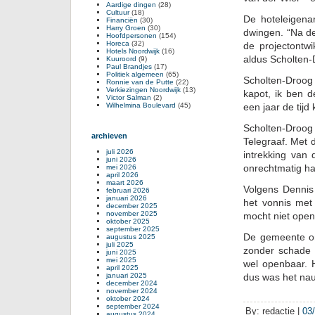
Aardige dingen
(28)
Cultuur
(18)
De hoteleigenar
Financiën
(30)
Harry Groen
(30)
dwingen. “Na de
Hoofdpersonen
(154)
Horeca
(32)
de projectontwi
Hotels Noordwijk
(16)
aldus Scholten-
Kuuroord
(9)
Paul Brandjes
(17)
Politiek algemeen
(65)
Scholten-Droog
Ronnie van de Putte
(22)
Verkiezingen Noordwijk
(13)
kapot, ik ben d
Victor Salman
(2)
Wilhelmina Boulevard
(45)
een jaar de tij
Scholten-Droog 
archieven
Telegraaf. Met 
juli 2026
intrekking van 
juni 2026
onrechtmatig h
mei 2026
april 2026
maart 2026
Volgens Dennis 
februari 2026
januari 2026
het vonnis met
december 2025
november 2025
mocht niet ope
oktober 2025
september 2025
De gemeente on
augustus 2025
juli 2025
zonder schade 
juni 2025
mei 2025
wel openbaar. 
april 2025
januari 2025
dus was het nau
december 2024
november 2024
oktober 2024
september 2024
By: redactie |
03
augustus 2024