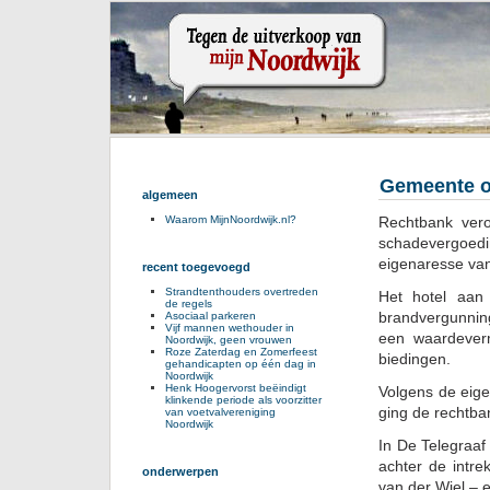
Gemeente on
algemeen
Rechtbank vero
Waarom MijnNoordwijk.nl?
schadevergoedi
eigenaresse van
recent toegevoegd
Strandtenthouders overtreden
Het hotel aan
de regels
brandvergunnin
Asociaal parkeren
Vijf mannen wethouder in
een waardeverm
Noordwijk, geen vrouwen
Roze Zaterdag en Zomerfeest
biedingen.
gehandicapten op één dag in
Noordwijk
Henk Hoogervorst beëindigt
Volgens de eig
klinkende periode als voorzitter
ging de rechtban
van voetvalvereniging
Noordwijk
In De Telegraaf
achter de intre
onderwerpen
van der Wiel – e