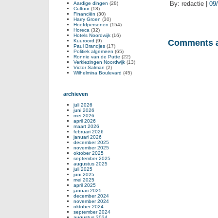
By: redactie |
09
Aardige dingen
(28)
Cultuur
(18)
Financiën
(30)
Harry Groen
(30)
Hoofdpersonen
(154)
Horeca
(32)
Hotels Noordwijk
(16)
Kuuroord
(9)
Comments a
Paul Brandjes
(17)
Politiek algemeen
(65)
Ronnie van de Putte
(22)
Verkiezingen Noordwijk
(13)
Victor Salman
(2)
Wilhelmina Boulevard
(45)
archieven
juli 2026
juni 2026
mei 2026
april 2026
maart 2026
februari 2026
januari 2026
december 2025
november 2025
oktober 2025
september 2025
augustus 2025
juli 2025
juni 2025
mei 2025
april 2025
januari 2025
december 2024
november 2024
oktober 2024
september 2024
augustus 2024