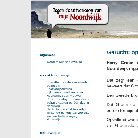
Gerucht: o
algemeen
Harry Groen 
Waarom MijnNoordwijk.nl?
Noordwijk ingaa
recent toegevoegd
Dat zegt een 
Strandtenthouders overtreden
beweert dat Gro
de regels
Asociaal parkeren
Vijf mannen wethouder in
Een tweede bron 
Noordwijk, geen vrouwen
Roze Zaterdag en Zomerfeest
gehandicapten op één dag in
Dat Groen een 
Noordwijk
Henk Hoogervorst beëindigt
eerste termijn a
klinkende periode als voorzitter
van voetvalvereniging
Opvallend was d
Noordwijk
van Groen stond
onderwerpen