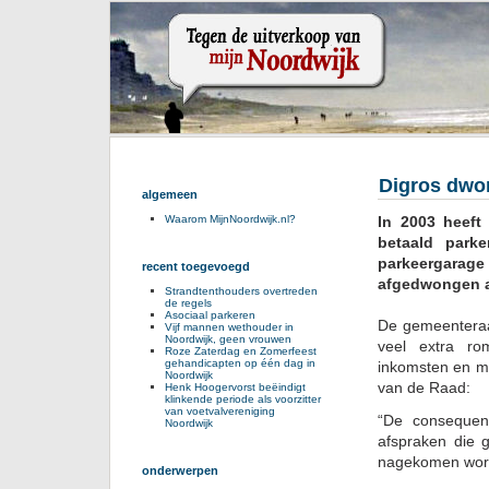
Digros dwon
algemeen
In 2003 heeft
Waarom MijnNoordwijk.nl?
betaald park
parkeergarage
recent toegevoegd
afgedwongen a
Strandtenthouders overtreden
de regels
Asociaal parkeren
De gemeenteraa
Vijf mannen wethouder in
Noordwijk, geen vrouwen
veel extra ro
Roze Zaterdag en Zomerfeest
gehandicapten op één dag in
inkomsten en m
Noordwijk
van de Raad:
Henk Hoogervorst beëindigt
klinkende periode als voorzitter
van voetvalvereniging
“De consequent
Noordwijk
afspraken die 
nagekomen wor
onderwerpen