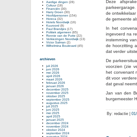
Deze afsprak
Aardige dingen
(28)
Cultuur
(18)
parkeergarage. 
Financiën
(30)
Harry Groen
(30)
de ontwikkelaar
Hoofdpersonen
(154)
de gemeente al
Horeca
(32)
Hotels Noordwijk
(16)
Kuuroord
(9)
In het convena
Paul Brandjes
(17)
Politiek algemeen
(65)
ingevoerd na re
Ronnie van de Putte
(22)
Verkiezingen Noordwijk
(13)
instemming van 
Victor Salman
(2)
de hoorzitting 
Wilhelmina Boulevard
(45)
dat verder uitst
archieven
De parkeersitua
voorzien (zie v
juli 2026
juni 2026
het convenant 
mei 2026
april 2026
dit voor verder
maart 2026
februari 2026
dat geval neemt
januari 2026
december 2025
Jan van den Br
november 2025
oktober 2025
burgemeester H
september 2025
augustus 2025
juli 2025
juni 2025
mei 2025
By: redactie |
01
april 2025
januari 2025
december 2024
november 2024
oktober 2024
september 2024
augustus 2024